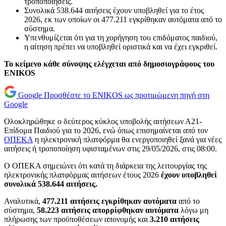
τροποποιήσεις.
Συνολικά 538.644 αιτήσεις έχουν υποβληθεί για το έτος
2026, εκ των οποίων οι 477.211 εγκρίθηκαν αυτόματα από το
σύστημα.
Υπενθυμίζεται ότι για τη χορήγηση του επιδόματος παιδιού,
η αίτηση πρέπει να υποβληθεί οριστικά και να έχει εγκριθεί.
Το κείμενο κάθε σύνοψης ελέγχεται από δημοσιογράφους του
ENIKOS
Google
Προσθέστε το ENIKOS ως προτιμώμενη πηγή στη
Google
Ολοκληρώθηκε ο δεύτερος κύκλος υποβολής αιτήσεων Α21-
Επίδομα Παιδιού για το 2026, ενώ όπως επισημαίνεται από τον
ΟΠΕΚΑ
η ηλεκτρονική πλατφόρμα θα ενεργοποιηθεί ξανά για νέες
αιτήσεις ή τροποποίηση υφισταμένων στις 29/05/2026, στις 08:00.
Ο ΟΠΕΚΑ σημειώνει ότι κατά τη διάρκεια της λειτουργίας της
ηλεκτρονικής πλατφόρμας αιτήσεων έτους 2026
έχουν υποβληθεί
συνολικά 538.644 αιτήσεις.
Αναλυτικά,
477.211 αιτήσεις εγκρίθηκαν αυτόματα
από το
σύστημα,
58.223 αιτήσεις απορρίφθηκαν αυτόματα
λόγω μη
πλήρωσης των προϋποθέσεων απονομής και
3.210 αιτήσεις