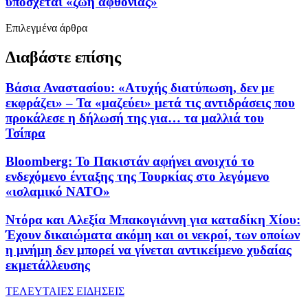
υπόσχεται «ζωή αφθονίας»
Επιλεγμένα άρθρα
Διαβάστε επίσης
Βάσια Αναστασίου: «Ατυχής διατύπωση, δεν με
εκφράζει» – Τα «μαζεύει» μετά τις αντιδράσεις που
προκάλεσε η δήλωσή της για… τα μαλλιά του
Τσίπρα
Bloomberg: Το Πακιστάν αφήνει ανοιχτό το
ενδεχόμενο ένταξης της Τουρκίας στο λεγόμενο
«ισλαμικό ΝΑΤΟ»
Ντόρα και Αλεξία Μπακογιάννη για καταδίκη Χίου:
Έχουν δικαιώματα ακόμη και οι νεκροί, των οποίων
η μνήμη δεν μπορεί να γίνεται αντικείμενο χυδαίας
εκμετάλλευσης
ΤΕΛΕΥΤΑΙΕΣ ΕΙΔΗΣΕΙΣ