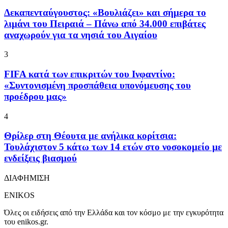
Δεκαπενταύγουστος: «Βουλιάζει» και σήμερα το
λιμάνι του Πειραιά – Πάνω από 34.000 επιβάτες
αναχωρούν για τα νησιά του Αιγαίου
3
FIFA κατά των επικριτών του Ινφαντίνο:
«Συντονισμένη προσπάθεια υπονόμευσης του
προέδρου μας»
4
Θρίλερ στη Θέουτα με ανήλικα κορίτσια:
Τουλάχιστον 5 κάτω των 14 ετών στο νοσοκομείο με
ενδείξεις βιασμού
ΔΙΑΦΗΜΙΣΗ
ENIKOS
Όλες οι ειδήσεις από την Ελλάδα και τον κόσμο με την εγκυρότητα
του enikos.gr.