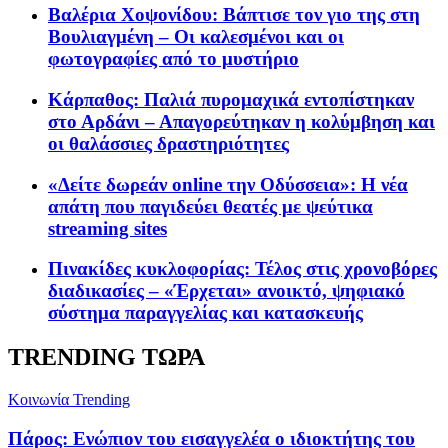
Βαλέρια Χοψονίδου: Βάπτισε τον γιο της στη
Βουλιαγμένη – Οι καλεσμένοι και οι
φωτογραφίες από το μυστήριο
Κάρπαθος: Παλιά πυρομαχικά εντοπίστηκαν
στο Αρδάνι – Απαγορεύτηκαν η κολύμβηση και
οι θαλάσσιες δραστηριότητες
«Δείτε δωρεάν online την Οδύσσεια»: Η νέα
απάτη που παγιδεύει θεατές με ψεύτικα
streaming sites
Πινακίδες κυκλοφορίας: Τέλος στις χρονοβόρες
διαδικασίες – «Έρχεται» ανοικτό, ψηφιακό
σύστημα παραγγελίας και κατασκευής
TRENDING ΤΩΡΑ
Κοινωνία
Trending
Πάρος: Ενώπιον του εισαγγελέα ο ιδιοκτήτης του