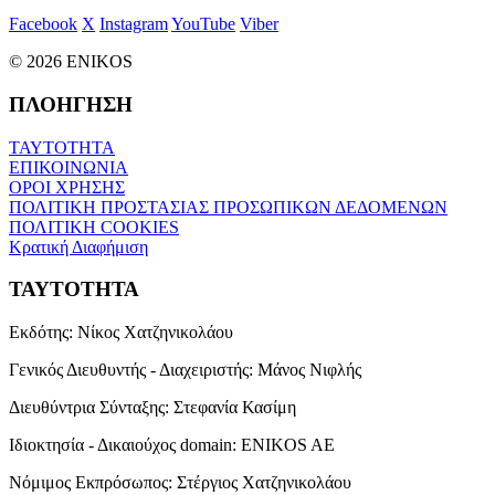
Facebook
X
Instagram
YouTube
Viber
© 2026 ENIKOS
ΠΛΟΗΓΗΣΗ
ΤΑΥΤΟΤΗΤΑ
ΕΠΙΚΟΙΝΩΝΙΑ
ΟΡΟΙ ΧΡΗΣΗΣ
ΠΟΛΙΤΙΚΗ ΠΡΟΣΤΑΣΙΑΣ ΠΡΟΣΩΠΙΚΩΝ ΔΕΔΟΜΕΝΩΝ
ΠΟΛΙΤΙΚΗ COOKIES
Κρατική Διαφήμιση
ΤΑΥΤΟΤΗΤΑ
Εκδότης:
Νίκος Χατζηνικολάου
Γενικός Διευθυντής - Διαχειριστής:
Μάνος Νιφλής
Διευθύντρια Σύνταξης:
Στεφανία Κασίμη
Ιδιοκτησία - Δικαιούχος domain:
ENIKOS AE
Νόμιμος Εκπρόσωπος:
Στέργιος Χατζηνικολάου