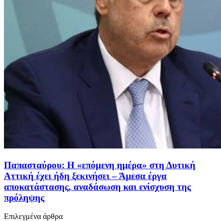
Παπασταύρου: Η «επόμενη ημέρα» στη Δυτική
Αττική έχει ήδη ξεκινήσει – Άμεσα έργα
αποκατάστασης, αναδάσωση και ενίσχυση της
πρόληψης
Επιλεγμένα άρθρα