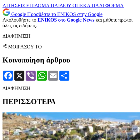
ΑΙΤΗΣΕΙΣ
ΕΠΙΔΟΜΑ ΠΑΙΔΙΟΥ
ΟΠΕΚΑ
ΠΛΑΤΦΟΡΜΑ
Google
Προσθέστε το ENIKOS στην Google
Ακολουθήστε το
ENIKOS στο Google News
και μάθετε πρώτοι
όλες τις ειδήσεις.
ΔΙΑΦΗΜΙΣΗ
ΜΟΙΡΑΣΟΥ ΤΟ
Κοινοποίηση άρθρου
Facebook
X
Viber
WhatsApp
Email
Μοιραστείτε
ΔΙΑΦΗΜΙΣΗ
ΠΕΡΙΣΣΟΤΕΡΑ