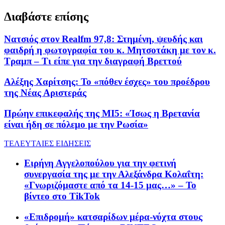
Διαβάστε επίσης
Νατσιός στον Realfm 97,8: Στημένη, ψευδής και
φαιδρή η φωτογραφία του κ. Μητσοτάκη με τον κ.
Τραμπ – Τι είπε για την διαγραφή Βρεττού
Αλέξης Χαρίτσης: Το «πόθεν έσχες» του προέδρου
της Νέας Αριστεράς
Πρώην επικεφαλής της MI5: «Ίσως η Βρετανία
είναι ήδη σε πόλεμο με την Ρωσία»
ΤΕΛΕΥΤΑΙΕΣ ΕΙΔΗΣΕΙΣ
Ειρήνη Αγγελοπούλου για την φετινή
συνεργασία της με την Αλεξάνδρα Κολαΐτη:
«Γνωριζόμαστε από τα 14-15 μας…» – Το
βίντεο στο TikTok
«Επιδρομή» κατσαρίδων μέρα-νύχτα στους