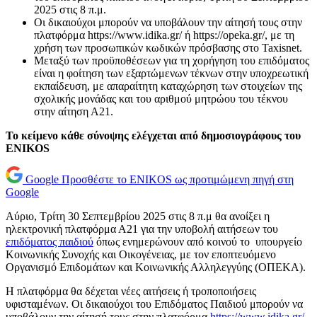
2025 στις 8 π.μ.
Οι δικαιούχοι μπορούν να υποβάλουν την αίτησή τους στην
πλατφόρμα https://www.idika.gr/ ή https://opeka.gr/, με τη
χρήση των προσωπικών κωδικών πρόσβασης στο Taxisnet.
Μεταξύ των προϋποθέσεων για τη χορήγηση του επιδόματος
είναι η φοίτηση των εξαρτώμενων τέκνων στην υποχρεωτική
εκπαίδευση, με απαραίτητη καταχώρηση των στοιχείων της
σχολικής μονάδας και του αριθμού μητρώου του τέκνου
στην αίτηση Α21.
Το κείμενο κάθε σύνοψης ελέγχεται από δημοσιογράφους του
ENIKOS
Google
Προσθέστε το ENIKOS ως προτιμώμενη πηγή στη
Google
Αύριο, Τρίτη 30 Σεπτεμβρίου 2025 στις 8 π.μ θα ανοίξει η
ηλεκτρονική πλατφόρμα Α21 για την υποβολή αιτήσεων του
επιδόματος παιδιού
όπως ενημερώνουν από κοινού το υπουργείο
Κοινωνικής Συνοχής και Οικογένειας, με τον εποπτευόμενο
Οργανισμό Επιδομάτων και Κοινωνικής Αλληλεγγύης (ΟΠΕΚΑ).
Η πλατφόρμα θα δέχεται νέες αιτήσεις ή τροποποιήσεις
υφισταμένων. Οι δικαιούχοι του Επιδόματος Παιδιού μπορούν να
υποβάλουν την αίτησή τους στην πλατφόρμα
https://www.idika.gr/