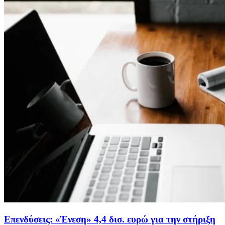
Επενδύσεις: «Ένεση» 4,4 δισ. ευρώ για την στήριξη