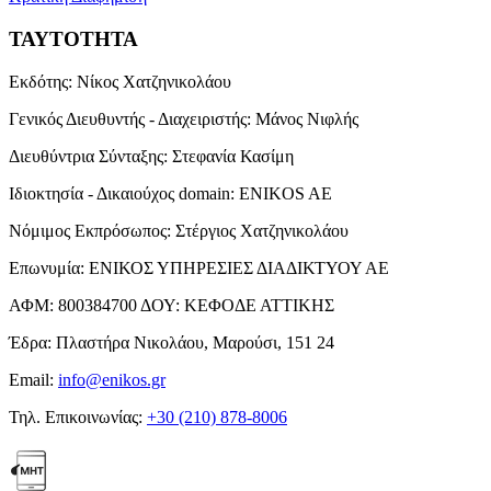
ΤΑΥΤΟΤΗΤΑ
Εκδότης:
Νίκος Χατζηνικολάου
Γενικός Διευθυντής - Διαχειριστής:
Μάνος Νιφλής
Διευθύντρια Σύνταξης:
Στεφανία Κασίμη
Ιδιοκτησία - Δικαιούχος domain:
ENIKOS AE
Νόμιμος Εκπρόσωπος:
Στέργιος Χατζηνικολάου
Επωνυμία:
ΕΝΙΚΟΣ ΥΠΗΡΕΣΙΕΣ ΔΙΑΔΙΚΤΥΟΥ ΑΕ
ΑΦΜ:
800384700
ΔΟΥ:
ΚΕΦΟΔΕ ΑΤΤΙΚΗΣ
Έδρα:
Πλαστήρα Νικολάου, Μαρούσι, 151 24
Email:
info@enikos.gr
Τηλ. Επικοινωνίας:
+30 (210) 878-8006