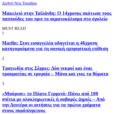
Διεθνή Νέα
Trending
Μακελειό στην Ταϊλάνδη: Ο 14χρονος σκότωσε τους
παππούδες του πριν το αιματοκύλισμα στο σχολείο
MUST READ
1
Marfin: Στον εισαγγελέα οδηγείται η 46χρονη
κατηγορούμενη για τη φονική εμπρηστική επίθεση
2
Τραγωδία στις Σέρρες: Δύο νεκροί και ένας
τραυματίας σε τροχαίο – Μάνα και γιος τα θύματα
3
«Μαύρισε» το Πόρτο Γερμενό: Πάνω από 100
σπίτια με ολοκληρωτικές ή σοβαρές ζημιές – Από
την Δευτέρα οι αιτήσεις για τα πρώτα χρήματα
στους πυρόπληκτους