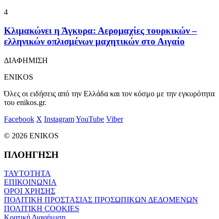
4
Κλιμακώνει η Άγκυρα: Αερομαχίες τουρκικών –
ελληνικών οπλισμένων μαχητικών στο Αιγαίο
ΔΙΑΦΗΜΙΣΗ
ENIKOS
Όλες οι ειδήσεις από την Ελλάδα και τον κόσμο με την εγκυρότητα
του enikos.gr.
Facebook
X
Instagram
YouTube
Viber
© 2026 ENIKOS
ΠΛΟΗΓΗΣΗ
ΤΑΥΤΟΤΗΤΑ
ΕΠΙΚΟΙΝΩΝΙΑ
ΟΡΟΙ ΧΡΗΣΗΣ
ΠΟΛΙΤΙΚΗ ΠΡΟΣΤΑΣΙΑΣ ΠΡΟΣΩΠΙΚΩΝ ΔΕΔΟΜΕΝΩΝ
ΠΟΛΙΤΙΚΗ COOKIES
Κρατική Διαφήμιση