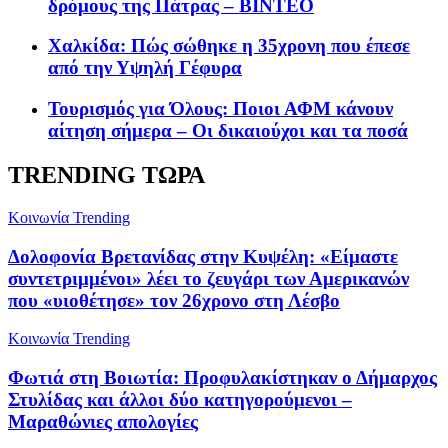
δρόμους της Πάτρας – ΒΙΝΤΕΟ
Χαλκίδα: Πώς σώθηκε η 35χρονη που έπεσε
από την Υψηλή Γέφυρα
Τουρισμός για Όλους: Ποιοι ΑΦΜ κάνουν
αίτηση σήμερα – Οι δικαιούχοι και τα ποσά
TRENDING ΤΩΡΑ
Κοινωνία
Trending
Δολοφονία Βρετανίδας στην Κυψέλη: «Είμαστε
συντετριμμένοι» λέει το ζευγάρι των Αμερικανών
που «υιοθέτησε» τον 26χρονο στη Λέσβο
Κοινωνία
Trending
Φωτιά στη Βοιωτία: Προφυλακίστηκαν ο Δήμαρχος
Στυλίδας και άλλοι δύο κατηγορούμενοι –
Μαραθώνιες απολογίες