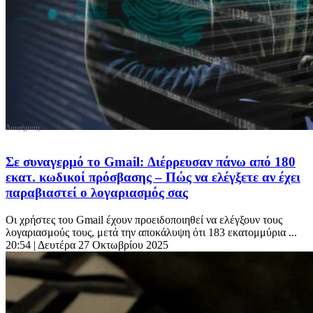
Σε συναγερμό το Gmail: Διέρρευσαν πάνω από 180
εκατ. κωδικοί πρόσβασης – Πώς να ελέγξετε αν έχει
παραβιαστεί ο λογαριασμός σας
Οι χρήστες του Gmail έχουν προειδοποιηθεί να ελέγξουν τους
λογαριασμούς τους, μετά την αποκάλυψη ότι 183 εκατομμύρια ...
20:54
| Δευτέρα 27 Οκτωβρίου 2025