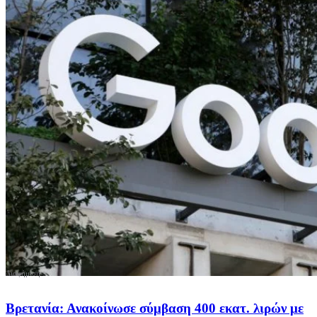
Βρετανία: Ανακοίνωσε σύμβαση 400 εκατ. λιρών με