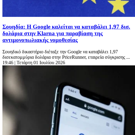
Σουηδία: Η Google καλείται να καταβάλει 1,97 δισ.
δολάρια στην Klarna για παραβίαση της
αντιμονοπωλιακής νομοθεσίας
Σουηδικό δικαστήριο διέταξε την Google να καταβάλει 1,97
δισεκατομμύρια δολάρια στην PriceRunner, εταιρεία σύγκρισης ...
19:46
| Τετάρτη 01 Ιουλίου 2026