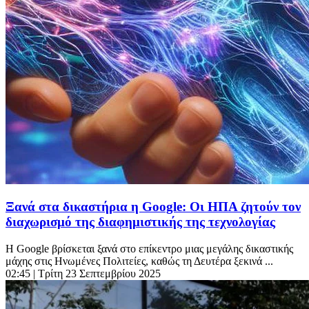
Ξανά στα δικαστήρια η Google: Οι ΗΠΑ ζητούν τον
διαχωρισμό της διαφημιστικής της τεχνολογίας
Η Google βρίσκεται ξανά στο επίκεντρο μιας μεγάλης δικαστικής
μάχης στις Ηνωμένες Πολιτείες, καθώς τη Δευτέρα ξεκινά ...
02:45
| Τρίτη 23 Σεπτεμβρίου 2025