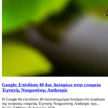
Google: Επένδύση 40 δισ. δολαρίων στην εταιρεία
Τεχνητής Νοημοσύνης Anthropic
Η Google θα επενδύσει 40 δισεκατομμύρια δολάρια στο κεφάλαιο
της νεοφυούς εταιρείας Τεχνητής Νοημοσύνης Anthropic προ...
01:43
| Σάββατο 25 Απριλίου 2026