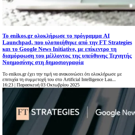
Το enikos.gr ολοκλήρωσε το πρόγραμμα AI
Launchpad, που υλοποιήθηκε από την FT Strategies
και το Google News Initiative, με επίκεντρο τη
διαμόρφωση του μέλλοντος της υπεύθυνης Τεχνητής
Νοημοσύνης στη δημοσιογραφία
Το enikos.gr έχει την τιμή να ανακοινώσει ότι ολοκλήρωσε με
επιτυχία τη συμμετοχή του στο Artificial Intelligence Lau...
16:23
| Παρασκευή 03 Οκτωβρίου 2025