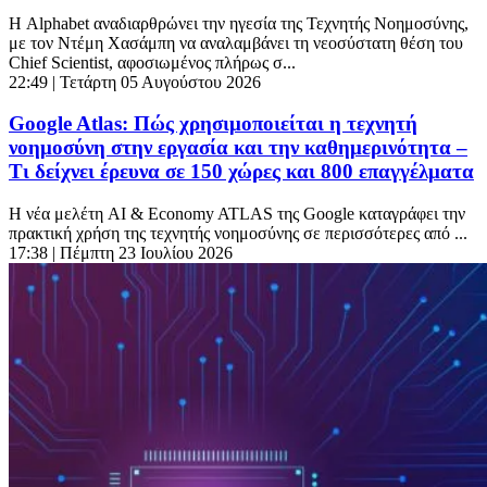
Η Alphabet αναδιαρθρώνει την ηγεσία της Τεχνητής Νοημοσύνης,
με τον Ντέμη Χασάμπη να αναλαμβάνει τη νεοσύστατη θέση του
Chief Scientist, αφοσιωμένος πλήρως σ...
22:49
| Τετάρτη 05 Αυγούστου 2026
Google Atlas: Πώς χρησιμοποιείται η τεχνητή
νοημοσύνη στην εργασία και την καθημερινότητα –
Τι δείχνει έρευνα σε 150 χώρες και 800 επαγγέλματα
Η νέα μελέτη AI & Economy ATLAS της Google καταγράφει την
πρακτική χρήση της τεχνητής νοημοσύνης σε περισσότερες από ...
17:38
| Πέμπτη 23 Ιουλίου 2026