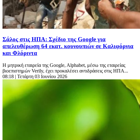
Σάλος στις ΗΠΑ: Σχέδιο της Google για
απελευθέρωση 64 εκατ. κουνουπιών σε Καλιφόρνια
και Φλόριντα
Η μητρική εταιρεία της Google, Alphabet, μέσω της εταιρείας
βιοεπιστημών Verily, έχει προκαλέσει αντιδράσεις στις ΗΠΑ...
08:18
| Τετάρτη 03 Ιουνίου 2026