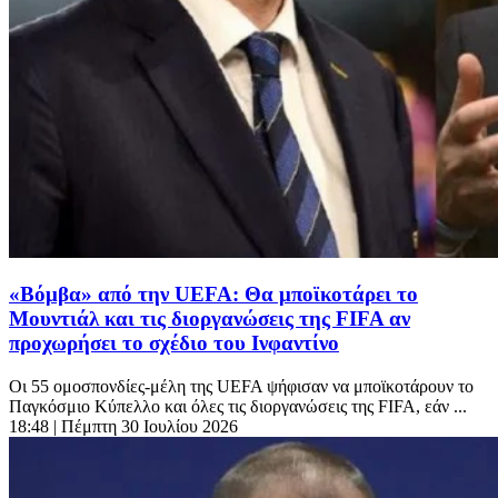
«Βόμβα» από την UEFA: Θα μποϊκοτάρει το
Μουντιάλ και τις διοργανώσεις της FIFA αν
προχωρήσει το σχέδιο του Ινφαντίνο
Οι 55 ομοσπονδίες-μέλη της UEFA ψήφισαν να μποϊκοτάρουν το
Παγκόσμιο Κύπελλο και όλες τις διοργανώσεις της FIFA, εάν ...
18:48
| Πέμπτη 30 Ιουλίου 2026