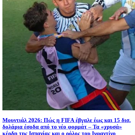
Μουντιάλ 2026: Πώς η FIFA έβγαλε έως και 15 δισ.
δολάρια έσοδα από το νέο φορμάτ – Τα «χρυσά»
κέρδη της Ισπανίας και ο ρόλος του Ινφαντίνο