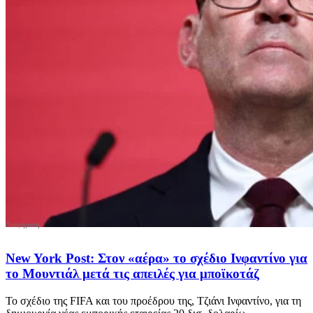
New York Post: Στον «αέρα» το σχέδιο Ινφαντίνο για
το Μουντιάλ μετά τις απειλές για μποϊκοτάζ
Το σχέδιο της FIFA και του προέδρου της, Τζιάνι Ινφαντίνο, για τη