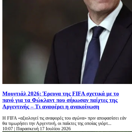
Μουντιάλ 2026: Έρευνα της FIFA σχετικά με το
πανό για τα Φώκλαντ που σήκωσαν παίχτες της
Αργεντινής – Τι αναφέρει η ανακοίνωση
Η FIFA «αξιολογεί τις αναφορές του αγώνα» πριν αποφασίσει εάν
θα τιμωρήσει την Αργεντινή, οι παίκτες της οποίας γιόρτ...
10:07
| Παρασκευή 17 Ιουλίου 2026