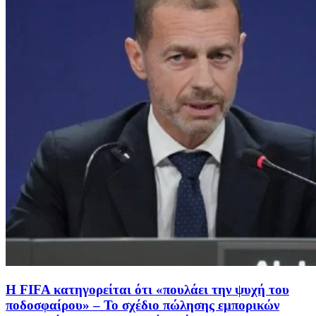
Η FIFA κατηγορείται ότι «πουλάει την ψυχή του
ποδοσφαίρου» – To σχέδιο πώλησης εμπορικών