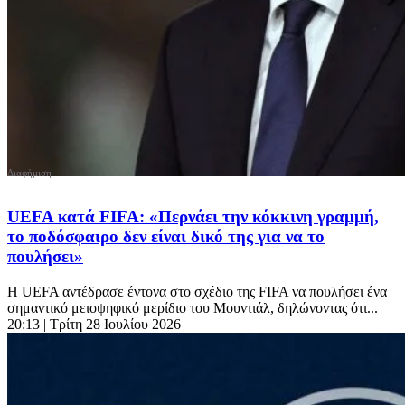
UEFA κατά FIFA: «Περνάει την κόκκινη γραμμή,
το ποδόσφαιρο δεν είναι δικό της για να το
πουλήσει»
Η UEFA αντέδρασε έντονα στο σχέδιο της FIFA να πουλήσει ένα
σημαντικό μειοψηφικό μερίδιο του Μουντιάλ, δηλώνοντας ότι...
20:13
| Τρίτη 28 Ιουλίου 2026