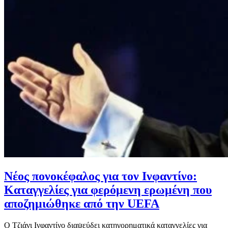
Νέος πονοκέφαλος για τον Ινφαντίνο:
Καταγγελίες για φερόμενη ερωμένη που
αποζημιώθηκε από την UEFA
Ο Τζιάνι Ινφαντίνο διαψεύδει κατηγορηματικά καταγγελίες για