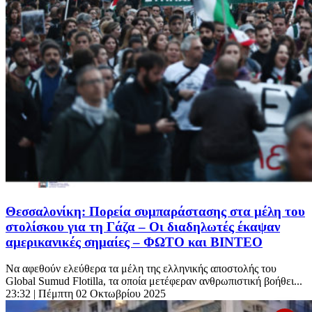
Θεσσαλονίκη: Πορεία συμπαράστασης στα μέλη του
στολίσκου για τη Γάζα – Οι διαδηλωτές έκαψαν
αμερικανικές σημαίες – ΦΩΤΟ και ΒΙΝΤΕΟ
Να αφεθούν ελεύθερα τα μέλη της ελληνικής αποστολής του
Global Sumud Flotilla, τα οποία μετέφεραν ανθρωπιστική βοήθει...
23:32
| Πέμπτη 02 Οκτωβρίου 2025