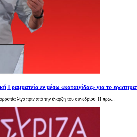
τική Γραμματεία εν μέσω «καταιγίδας» για το ερωτημ
ορροπία λίγο πριν από την έναρξη του συνεδρίου. Η πρω...