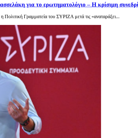
ασσελάκη για το ερωτηματολόγιο – Η κρίσιμη συνεδρ
 η Πολιτική Γραμματεία του ΣΥΡΙΖΑ μετά τις «αναταράξει...