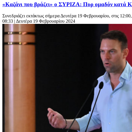
«Καζάνι που βράζει» ο ΣΥΡΙΖΑ: Πυρ ομαδόν κατά Κ
Συνεδριάζει εκτάκτως σήμερα Δευτέρα 19 Φεβρουαρίου, στις 12:00,
08:33
| Δευτέρα 19 Φεβρουαρίου 2024