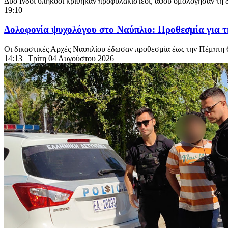
Δύο Ινδοί υπήκοοι κρίθηκαν προφυλακιστέοι, αφού ομολόγησαν τη 
19:10
Δολοφονία ψυχολόγου στο Ναύπλιο: Προθεσμία για τ
Οι δικαστικές Αρχές Ναυπλίου έδωσαν προθεσμία έως την Πέμπτη 6
14:13
| Τρίτη 04 Αυγούστου 2026