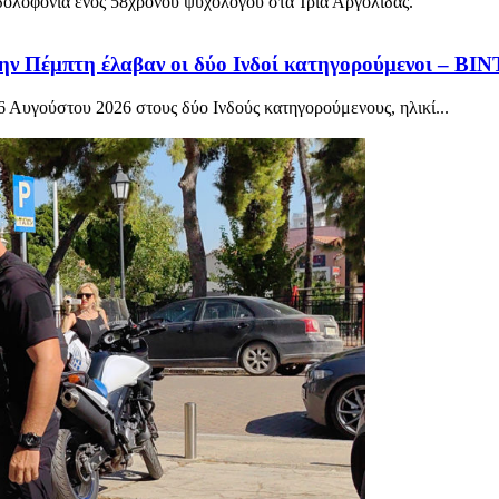
δολοφονία ενός 58χρονου ψυχολόγου στα Ίρια Αργολίδας.
ην Πέμπτη έλαβαν οι δύο Ινδοί κατηγορούμενοι – ΒΙ
 Αυγούστου 2026 στους δύο Ινδούς κατηγορούμενους, ηλικί...