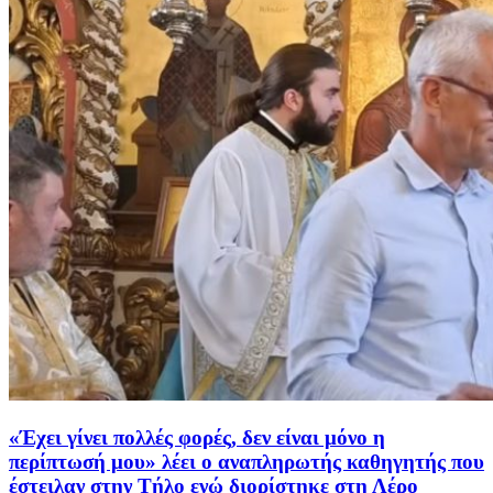
«Έχει γίνει πολλές φορές, δεν είναι μόνο η
περίπτωσή μου» λέει ο αναπληρωτής καθηγητής που
έστειλαν στην Τήλο ενώ διορίστηκε στη Λέρο