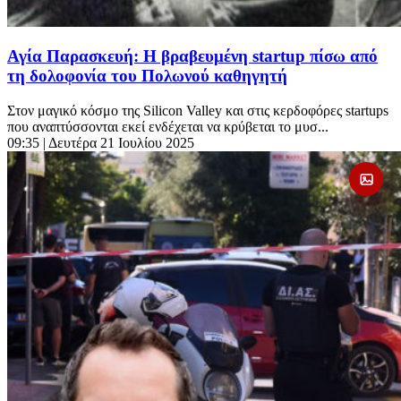
Αγία Παρασκευή: Η βραβευμένη startup πίσω από
τη δολοφονία του Πολωνού καθηγητή
Στον μαγικό κόσμο της Silicon Valley και στις κερδοφόρες startups
που αναπτύσσονται εκεί ενδέχεται να κρύβεται το μυσ...
09:35
| Δευτέρα 21 Ιουλίου 2025