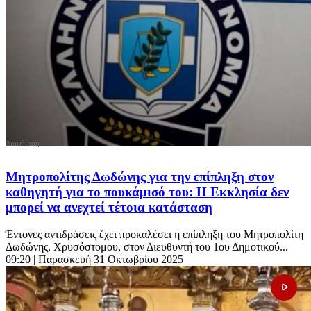
Μητροπολίτης Δωδώνης για την επίπληξη στον
καθηγητή για το πουκάμισό του: Η Εκκλησία δεν
μπορεί να ανεχτεί τέτοια κατάσταση
Έντονες αντιδράσεις έχει προκαλέσει η επίπληξη του Μητροπολίτη
Δωδώνης, Χρυσόστομου, στον Διευθυντή του 1ου Δημοτικού...
09:20
| Παρασκευή 31 Οκτωβρίου 2025