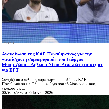
Ανακοίνωση της ΚΑΕ Παναθηναϊκός για την
«αναίσχυντη συμπεριφορά» του Γιώργου
Μπαρτζώκα – Δήλωση Νίκου Λεπενιώτη με αιχμές
για ΕΡΤ
Συνεχίζεται ο πόλεμος παρασκηνίου μεταξύ των ΚΑΕ
Παναθηναϊκού και Ολυμπιακού για όσα εξελίσσονται στους
τελικούς της ...
00:58
| Σάββατο 06 Ιουνίου 2026