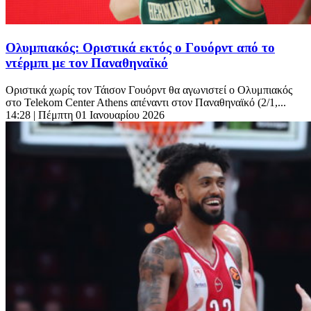
Ολυμπιακός: Οριστικά εκτός ο Γουόρντ από το
ντέρμπι με τον Παναθηναϊκό
Οριστικά χωρίς τον Τάισον Γουόρντ θα αγωνιστεί ο Ολυμπιακός
στο Telekom Center Athens απέναντι στον Παναθηναϊκό (2/1,...
14:28
| Πέμπτη 01 Ιανουαρίου 2026