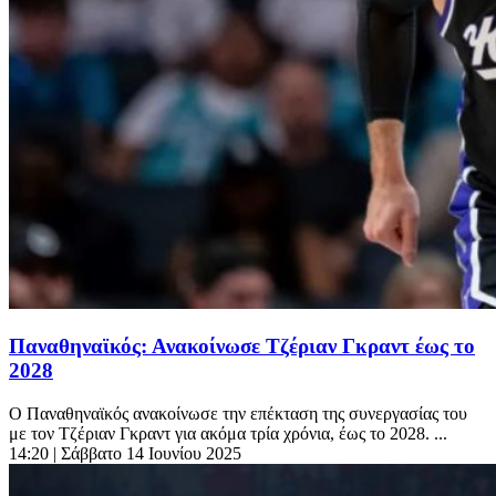
Παναθηναϊκός: Ανακοίνωσε Τζέριαν Γκραντ έως το
2028
Ο Παναθηναϊκός ανακοίνωσε την επέκταση της συνεργασίας του
με τον Τζέριαν Γκραντ για ακόμα τρία χρόνια, έως το 2028. ...
14:20
| Σάββατο 14 Ιουνίου 2025