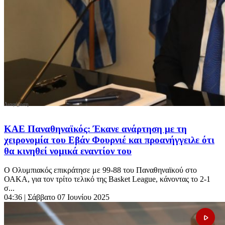
ΚΑΕ Παναθηναϊκός: Έκανε ανάρτηση με τη
χειρονομία του Εβάν Φουρνιέ και προανήγγειλε ότι
θα κινηθεί νομικά εναντίον του
Ο Ολυμπιακός επικράτησε με 99-88 του Παναθηναϊκού στο
ΟΑΚΑ, για τον τρίτο τελικό της Basket League, κάνοντας το 2-1
σ...
04:36
| Σάββατο 07 Ιουνίου 2025