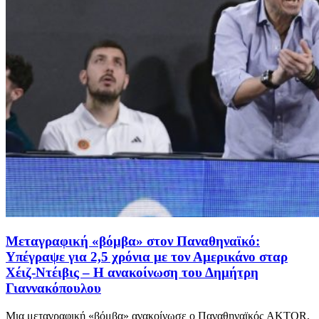
Μεταγραφική «βόμβα» στον Παναθηναϊκό:
Υπέγραψε για 2,5 χρόνια με τον Αμερικάνο σταρ
Χέιζ-Ντέιβις – Η ανακοίνωση του Δημήτρη
Γιαννακόπουλου
Μια μεταγραφική «βόμβα» ανακοίνωσε ο Παναθηναϊκός AKTOR,