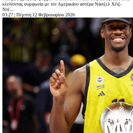
κλείνοντας συμφωνία με τον Αμερικάνο αστέρα Νάιτζελ Χέιζ-
Ντέ...
03:27
| Πέμπτη 12 Φεβρουαρίου 2026