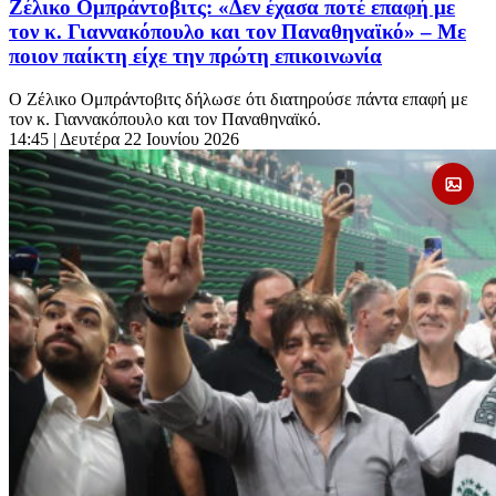
Ζέλικο Ομπράντοβιτς: «Δεν έχασα ποτέ επαφή με
τον κ. Γιαννακόπουλο και τον Παναθηναϊκό» – Με
ποιον παίκτη είχε την πρώτη επικοινωνία
Ο Ζέλικο Ομπράντοβιτς δήλωσε ότι διατηρούσε πάντα επαφή με
τον κ. Γιαννακόπουλο και τον Παναθηναϊκό.
14:45
| Δευτέρα 22 Ιουνίου 2026