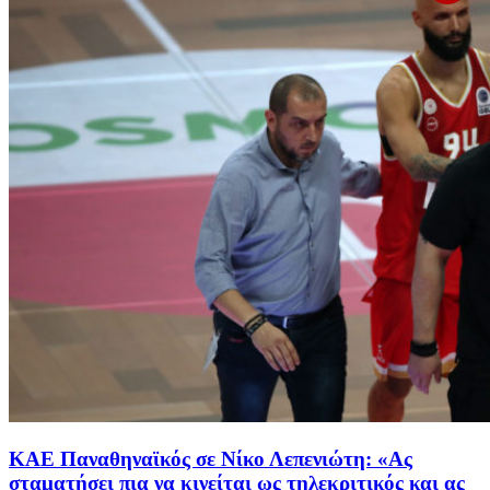
ΚΑΕ Παναθηναϊκός σε Νίκο Λεπενιώτη: «Ας
σταματήσει πια να κινείται ως τηλεκριτικός και ας