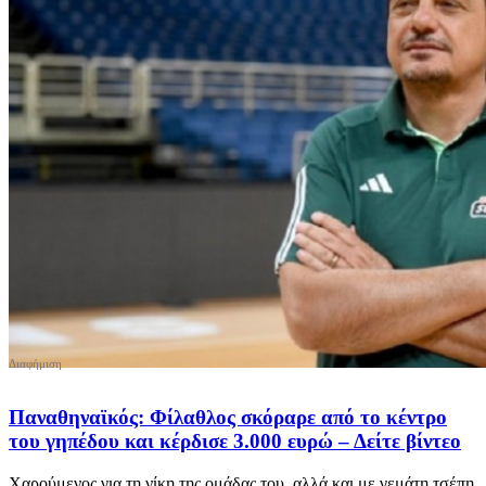
Παναθηναϊκός: Φίλαθλος σκόραρε από το κέντρο
του γηπέδου και κέρδισε 3.000 ευρώ – Δείτε βίντεο
Χαρούμενος για τη νίκη της ομάδας του, αλλά και με γεμάτη τσέπη