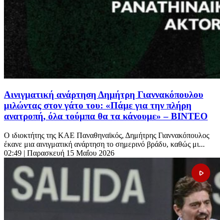
Aινιγματική ανάρτηση Δημήτρη Γιαννακόπουλου
μιλώντας στον γάτο του: «Πάμε για την πλήρη
ανατροπή, όλα τούμπα θα τα κάνουμε» – ΒΙΝΤΕΟ
Ο ιδιοκτήτης της ΚΑΕ Παναθηναϊκός, Δημήτρης Γιαννακόπουλος
έκανε μια αινιγματική ανάρτηση το σημερινό βράδυ, καθώς μι...
02:49
| Παρασκευή 15 Μαΐου 2026