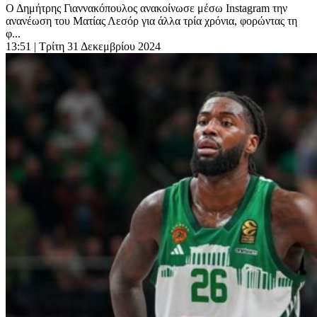
Ο Δημήτρης Γιαννακόπουλος ανακοίνωσε μέσω Instagram την
ανανέωση του Ματίας Λεσόρ για άλλα τρία χρόνια, φορώντας τη
φ...
13:51
| Τρίτη 31 Δεκεμβρίου 2024