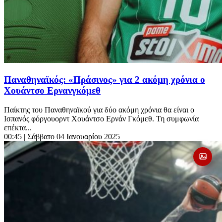
Παναθηναϊκός: «Πράσινος» για 2 ακόμη χρόνια ο
Χουάντσο Ερνανγκόμεθ
Παίκτης του Παναθηναϊκού για δύο ακόμη χρόνια θα είναι ο
Ισπανός φόργουορντ Χουάντσο Ερνάν Γκόμεθ. Τη συμφωνία
επέκτα...
00:45
| Σάββατο 04 Ιανουαρίου 2025