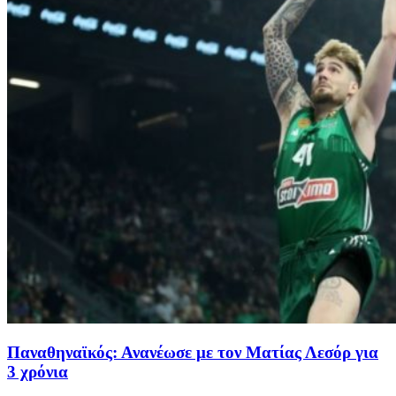
Παναθηναϊκός: Ανανέωσε με τον Ματίας Λεσόρ για
3 χρόνια