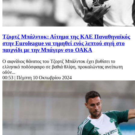
Τζορτζ Μπάλντοκ: Αίτημα της ΚΑΕ Παναθηναϊκός
στην Euroleague να τηρηθεί ενός λεπτού σιγή στο
παιχνίδι με την Μπάγερν στο ΟΑΚΑ
Ο αιφνίδιος θάνατος του Τζορτζ Μπάλντοκ έχει βυθίσει το
ελληνικό ποδόσφαιρο σε βαθιά θλίψη, προκαλώντας ανείπωτη
οδύν...
00:53
| Πέμπτη 10 Οκτωβρίου 2024