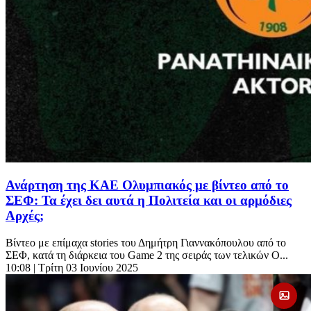
Ανάρτηση της ΚΑΕ Ολυμπιακός με βίντεο από το
ΣΕΦ: Τα έχει δει αυτά η Πολιτεία και οι αρμόδιες
Αρχές;
Βίντεο με επίμαχα stories του Δημήτρη Γιαννακόπουλου από το
ΣΕΦ, κατά τη διάρκεια του Game 2 της σειράς των τελικών Ο...
10:08
| Τρίτη 03 Ιουνίου 2025