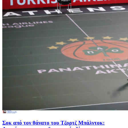
Σοκ από τον θάνατο του Τζορτζ Μπάλντοκ: