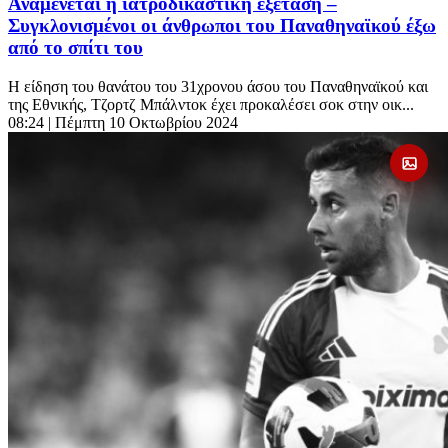
Αναμένεται η ιατροδικαστική εξέταση –
Συγκλονισμένοι οι άνθρωποι του Παναθηναϊκού έξω
από το σπίτι του
Η είδηση του θανάτου του 31χρονου άσου του Παναθηναϊκού και
της Εθνικής, Τζορτζ Μπάλντοκ έχει προκαλέσει σοκ στην οικ...
08:24
| Πέμπτη 10 Οκτωβρίου 2024