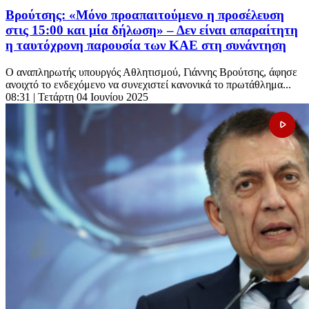
Βρούτσης: «Μόνο προαπαιτούμενο η προσέλευση
στις 15:00 και μία δήλωση» – Δεν είναι απαραίτητη
η ταυτόχρονη παρουσία των ΚΑΕ στη συνάντηση
Ο αναπληρωτής υπουργός Αθλητισμού, Γιάννης Βρούτσης, άφησε
ανοιχτό το ενδεχόμενο να συνεχιστεί κανονικά το πρωτάθλημα...
08:31
| Τετάρτη 04 Ιουνίου 2025