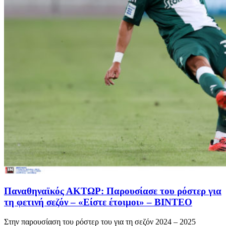
Παναθηναϊκός ΑΚΤΩΡ: Παρουσίασε του ρόστερ για
τη φετινή σεζόν – «Είστε έτοιμοι» – ΒΙΝΤΕΟ
Στην παρουσίαση του ρόστερ του για τη σεζόν 2024 – 2025