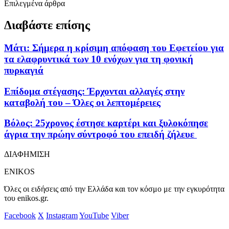
Επιλεγμένα άρθρα
Διαβάστε επίσης
Μάτι: Σήμερα η κρίσιμη απόφαση του Εφετείου για
τα ελαφρυντικά των 10 ενόχων για τη φονική
πυρκαγιά
Επίδομα στέγασης: Έρχονται αλλαγές στην
καταβολή του – Όλες οι λεπτομέρειες
Βόλος: 25χρονος έστησε καρτέρι και ξυλοκόπησε
άγρια την πρώην σύντροφό του επειδή ζήλευε
ΔΙΑΦΗΜΙΣΗ
ENIKOS
Όλες οι ειδήσεις από την Ελλάδα και τον κόσμο με την εγκυρότητα
του enikos.gr.
Facebook
X
Instagram
YouTube
Viber