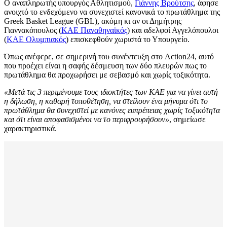
Ο αναπληρωτής υπουργός Αθλητισμού,
Γιάννης Βρούτσης
, άφησε
ανοιχτό το ενδεχόμενο να συνεχιστεί κανονικά το πρωτάθλημα της
Greek Basket League (GBL), ακόμη κι αν οι Δημήτρης
Γιαννακόπουλος (
KAE Παναθηναϊκός
) και αδελφοί Αγγελόπουλοι
(
ΚΑΕ Ολυμπιακός
) επισκεφθούν χωριστά το Υπουργείο.
Όπως ανέφερε, σε σημερινή του συνέντευξη στο Action24, αυτό
που προέχει είναι η σαφής δέσμευση των δύο πλευρών πως το
πρωτάθλημα θα προχωρήσει με σεβασμό και χωρίς τοξικότητα.
«Μετά τις 3 περιμένουμε τους ιδιοκτήτες των ΚΑΕ για να γίνει αυτή
η δήλωση, η καθαρή τοποθέτηση, να στείλουν ένα μήνυμα ότι το
πρωτάθλημα θα συνεχιστεί με κανόνες ευπρέπειας χωρίς τοξικότητα
και ότι είναι αποφασισμένοι να το περιφρουρήσουν»
, σημείωσε
χαρακτηριστικά.