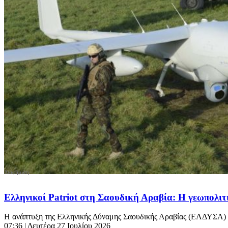
Ελληνικοί Patriot στη Σαουδική Αραβία: H γεωπολιτ
Η ανάπτυξη της Ελληνικής Δύναμης Σαουδικής Αραβίας (ΕΛΔΥΣΑ) 
07:36
| Δευτέρα 27 Ιουλίου 2026