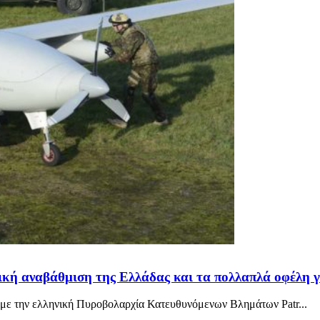
ική αναβάθμιση της Ελλάδας και τα πολλαπλά οφέλη γ
με την ελληνική Πυροβολαρχία Κατευθυνόμενων Βλημάτων Patr...