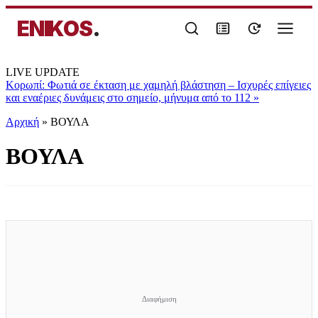
ENIKOS
.
LIVE UPDATE
Κορωπί: Φωτιά σε έκταση με χαμηλή βλάστηση – Ισχυρές επίγειες
και εναέριες δυνάμεις στο σημείο, μήνυμα από το 112
»
Αρχική
»
ΒΟΥΛΑ
ΒΟΥΛΑ