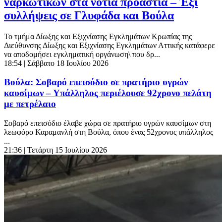
ναρκωτικών στα νότια προάστια – Έξι
συλλήψεις σε Γλυφάδα και Βούλα
Το τμήμα Δίωξης και Εξιχνίασης Εγκλημάτων Κρωπίας της
Διεύθυνσης Δίωξης και Εξιχνίασης Εγκλημάτων Αττικής κατάφερε
να αποδομήσει εγκληματική οργάνωση\ που δρ...
18:54
| Σάββατο 18 Ιουλίου 2026
Βούλα: Σοβαρό επεισόδιο σε πρατήριο υγρών
καυσίμων – Υπάλληλος περιέλουσε 92χρονο πελάτη
με πετρέλαιο
Σοβαρό επεισόδιο έλαβε χώρα σε πρατήριο υγρών καυσίμων στη
λεωφόρο Καραμανλή στη Βούλα, όπου ένας 52χρονος υπάλληλος
...
21:36
| Τετάρτη 15 Ιουλίου 2026