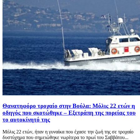
Θανατηφόρο τροχαίο στην Βούλα: Μόλις 22 ετών η
οδηγός που σκοτώθηκε – Εξετράπη της πορείας του
το αυτοκίνητό της
Μόλις 22 ετών, ήταν η γυναίκα που έχασε την ζωή της σε τροχαίο
δυστύχημα που σημειώθηκε νωρίτερα το πρωί του Σαββάτου...