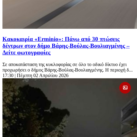
Κακοκαιρία «Erminio»: Πάνω από 30 πτώσεις
δέντρων στον δήμο Βάρης-Βούλας-Βουλιαγμένης –
Δείτε φωτογραφίες
Σε αποκατάσταση της κυκλοφορίας σε όλο το οδικό δίκτυο έχει
προχωρήσει ο δήμος Βάρης-Βούλας-Βουλιαγμένης. Η περιοχή δ...
17:30
| Πέμπτη 02 Απριλίου 2026