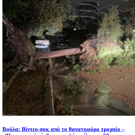
Βούλα: Βίντεο-σοκ από το θανατηφόρο τροχαίο –