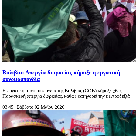
Βολιβία: Απεργία διαρκείας κήρυξε η εργατική
συνομοσπονδία
Η εργατική συνομοσπονδία της Βολιβίας (COB) κήρυξε χθες
Παρασκευή απεργία διαρκείας, καθώς κατηγορεί την κεντροδεξιά
...
03:45
| Σάββατο 02 Μαΐου 2026