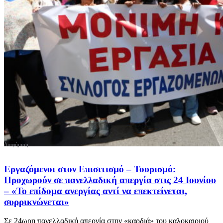
Εργαζόμενοι στον Επισιτισμό – Τουρισμό:
Προχωρούν σε πανελλαδική απεργία στις 24 Ιουνίου
– «Το επίδομα ανεργίας αντί να επεκτείνεται,
συρρικνώνεται»
Σε 24ωρη πανελλαδική απεργία στην «καρδιά» του καλοκαιριού