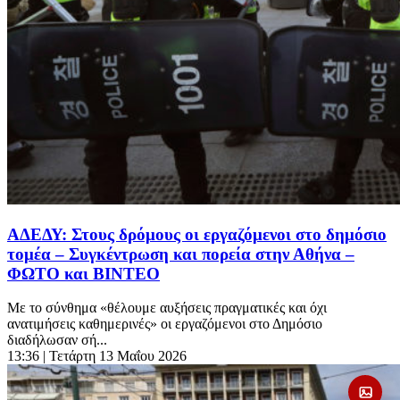
ΑΔΕΔΥ: Στους δρόμους οι εργαζόμενοι στο δημόσιο
τομέα – Συγκέντρωση και πορεία στην Αθήνα –
ΦΩΤΟ και ΒΙΝΤΕΟ
Με το σύνθημα «θέλουμε αυξήσεις πραγματικές και όχι
ανατιμήσεις καθημερινές» οι εργαζόμενοι στο Δημόσιο
διαδήλωσαν σή...
13:36
| Τετάρτη 13 Μαΐου 2026