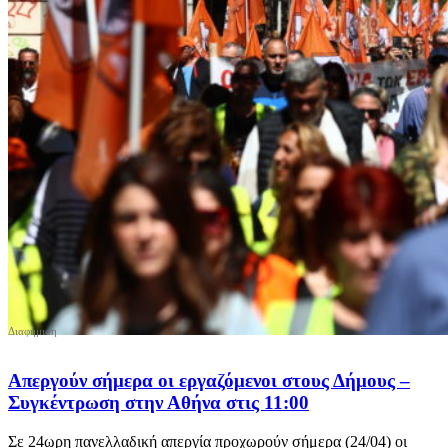
Απεργούν σήμερα οι εργαζόμενοι στους Δήμους –
Συγκέντρωση στην Αθήνα στις 11:00
Σε 24ωρη πανελλαδική απεργία προχωρούν σήμερα (24/04) οι