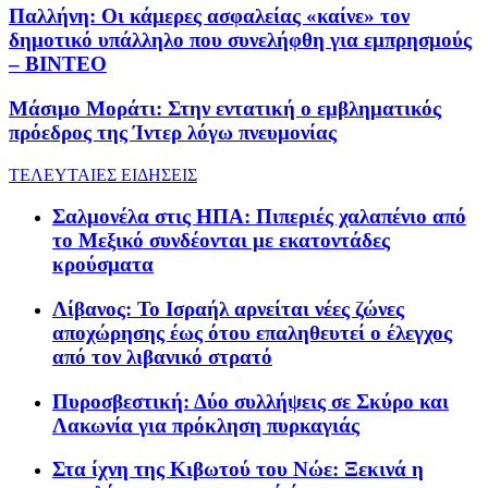
Παλλήνη: Οι κάμερες ασφαλείας «καίνε» τον
δημοτικό υπάλληλο που συνελήφθη για εμπρησμούς
– ΒΙΝΤΕΟ
Μάσιμο Μοράτι: Στην εντατική ο εμβληματικός
πρόεδρος της Ίντερ λόγω πνευμονίας
ΤΕΛΕΥΤΑΙΕΣ ΕΙΔΗΣΕΙΣ
Σαλμονέλα στις ΗΠΑ: Πιπεριές χαλαπένιο από
το Μεξικό συνδέονται με εκατοντάδες
κρούσματα
Λίβανος: Το Ισραήλ αρνείται νέες ζώνες
αποχώρησης έως ότου επαληθευτεί ο έλεγχος
από τον λιβανικό στρατό
Πυροσβεστική: Δύο συλλήψεις σε Σκύρο και
Λακωνία για πρόκληση πυρκαγιάς
Στα ίχνη της Κιβωτού του Νώε: Ξεκινά η