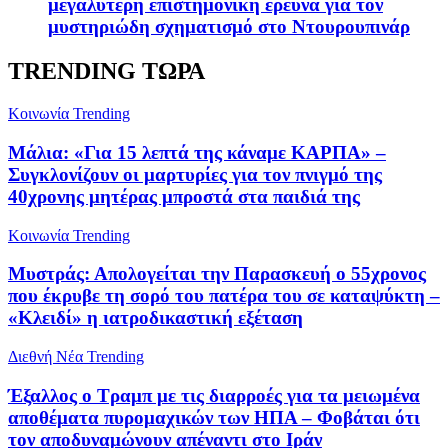
μεγαλύτερη επιστημονική έρευνα για τον
μυστηριώδη σχηματισμό στο Ντουρουπινάρ
TRENDING ΤΩΡΑ
Κοινωνία
Trending
Μάλια: «Για 15 λεπτά της κάναμε ΚΑΡΠΑ» –
Συγκλονίζουν οι μαρτυρίες για τον πνιγμό της
40χρονης μητέρας μπροστά στα παιδιά της
Κοινωνία
Trending
Μυστράς: Απολογείται την Παρασκευή ο 55χρονος
που έκρυβε τη σορό του πατέρα του σε καταψύκτη –
«Κλειδί» η ιατροδικαστική εξέταση
Διεθνή Νέα
Trending
Έξαλλος ο Τραμπ με τις διαρροές για τα μειωμένα
αποθέματα πυρομαχικών των ΗΠΑ – Φοβάται ότι
τον αποδυναμώνουν απέναντι στο Ιράν