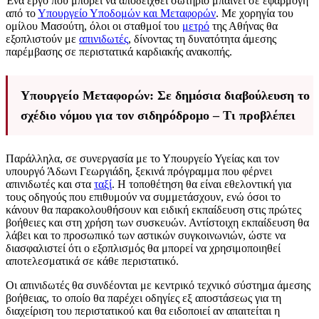
Ένα έργο που μπορεί να αποδειχθεί σωτήριο μπαίνει σε εφαρμογή
από το
Υπουργείο Υποδομών και Μεταφορών
. Με χορηγία του
ομίλου Μασούτη, όλοι οι σταθμοί του
μετρό
της Αθήνας θα
εξοπλιστούν με
απινιδωτές
, δίνοντας τη δυνατότητα άμεσης
παρέμβασης σε περιστατικά καρδιακής ανακοπής.
Υπουργείο Μεταφορών: Σε δημόσια διαβούλευση το
σχέδιο νόμου για τον σιδηρόδρομο – Τι προβλέπει
Παράλληλα, σε συνεργασία με το Υπουργείο Υγείας και τον
υπουργό Άδωνι Γεωργιάδη, ξεκινά πρόγραμμα που φέρνει
απινιδωτές και στα
ταξί
. Η τοποθέτηση θα είναι εθελοντική για
τους οδηγούς που επιθυμούν να συμμετάσχουν, ενώ όσοι το
κάνουν θα παρακολουθήσουν και ειδική εκπαίδευση στις πρώτες
βοήθειες και στη χρήση των συσκευών. Αντίστοιχη εκπαίδευση θα
λάβει και το προσωπικό των αστικών συγκοινωνιών, ώστε να
διασφαλιστεί ότι ο εξοπλισμός θα μπορεί να χρησιμοποιηθεί
αποτελεσματικά σε κάθε περιστατικό.
Οι απινιδωτές θα συνδέονται με κεντρικό τεχνικό σύστημα άμεσης
βοήθειας, το οποίο θα παρέχει οδηγίες εξ αποστάσεως για τη
διαχείριση του περιστατικού και θα ειδοποιεί αν απαιτείται η