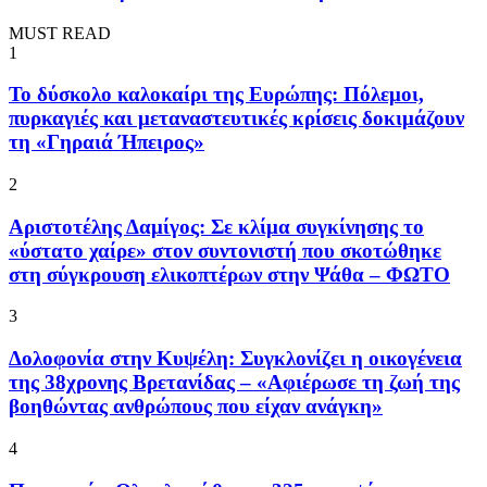
MUST READ
1
To δύσκολο καλοκαίρι της Ευρώπης: Πόλεμοι,
πυρκαγιές και μεταναστευτικές κρίσεις δοκιμάζουν
τη «Γηραιά Ήπειρος»
2
Αριστοτέλης Δαμίγος: Σε κλίμα συγκίνησης το
«ύστατο χαίρε» στον συντονιστή που σκοτώθηκε
στη σύγκρουση ελικοπτέρων στην Ψάθα – ΦΩΤΟ
3
Δολοφονία στην Κυψέλη: Συγκλονίζει η οικογένεια
της 38χρονης Βρετανίδας – «Αφιέρωσε τη ζωή της
βοηθώντας ανθρώπους που είχαν ανάγκη»
4