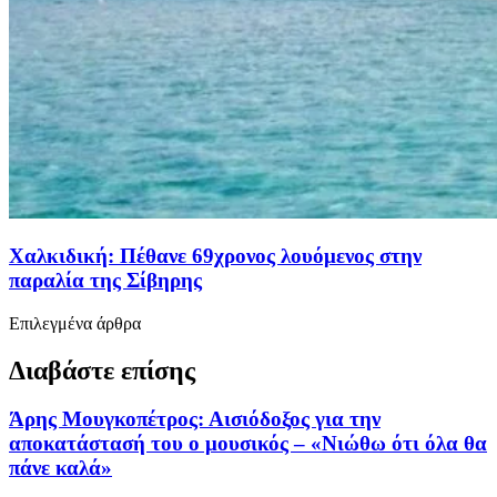
Χαλκιδική: Πέθανε 69χρονος λουόμενος στην
παραλία της Σίβηρης
Επιλεγμένα άρθρα
Διαβάστε επίσης
Άρης Μουγκοπέτρος: Αισιόδοξος για την
αποκατάστασή του ο μουσικός – «Νιώθω ότι όλα θα
πάνε καλά»