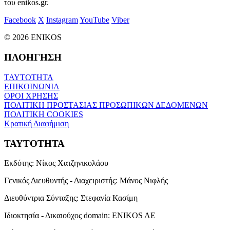
του enikos.gr.
Facebook
X
Instagram
YouTube
Viber
© 2026 ENIKOS
ΠΛΟΗΓΗΣΗ
ΤΑΥΤΟΤΗΤΑ
ΕΠΙΚΟΙΝΩΝΙΑ
ΟΡΟΙ ΧΡΗΣΗΣ
ΠΟΛΙΤΙΚΗ ΠΡΟΣΤΑΣΙΑΣ ΠΡΟΣΩΠΙΚΩΝ ΔΕΔΟΜΕΝΩΝ
ΠΟΛΙΤΙΚΗ COOKIES
Κρατική Διαφήμιση
ΤΑΥΤΟΤΗΤΑ
Εκδότης:
Νίκος Χατζηνικολάου
Γενικός Διευθυντής - Διαχειριστής:
Μάνος Νιφλής
Διευθύντρια Σύνταξης:
Στεφανία Κασίμη
Ιδιοκτησία - Δικαιούχος domain:
ENIKOS AE