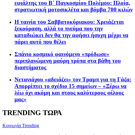
εφιάλτης του Β΄ Παγκοσμίου Πολέμου: Πλοία,
στρατιωτική μοτοσικλέτα και βόμβα 700 κιλών
Η ταινία του Σαββατοκύριακου: Χρειάζεται
ξεκούραση, αλλά το πνεύμα που την
καταδιώκει δεν θα την αφήσει ήσυχη μέχρι να
πάρει αυτό που θέλει
Σπάνιο κοσμικό φαινόμενο «πρόδωσε»
περιπλανώμενη μαύρη τρύπα στα βάθη του
διαστήματος
Νετανιάχου «αδειάζει» τον Τραμπ για τη Γάζα:
Απορρίπτει το σχέδιο 15 σημείων – «Ξέρω να
λέω όχι ακόμη και στους καλύτερους φίλους
μας»
TRENDING ΤΩΡΑ
Κοινωνία
Trending