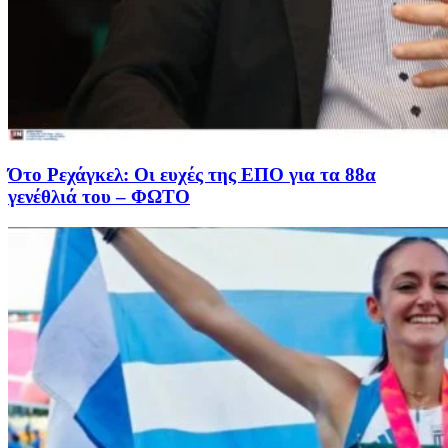
Ότο Ρεχάγκελ: Οι ευχές της EΠΟ για τα 88α
γενέθλιά του – ΦΩΤΟ