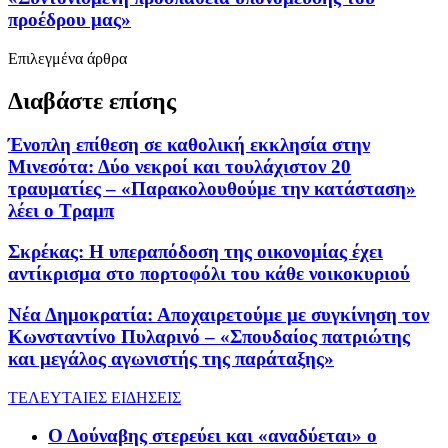
προέδρου μας»
Επιλεγμένα άρθρα
Διαβάστε επίσης
Ένοπλη επίθεση σε καθολική εκκλησία στην
Μινεσότα: Δύο νεκροί και τουλάχιστον 20
τραυματίες – «Παρακολουθούμε την κατάσταση»
λέει ο Τραμπ
Σκρέκας: Η υπεραπόδοση της οικονομίας έχει
αντίκρισμα στο πορτοφόλι του κάθε νοικοκυριού
Νέα Δημοκρατία: Αποχαιρετούμε με συγκίνηση τον
Κωνσταντίνο Πυλαρινό – «Σπουδαίος πατριώτης
και μεγάλος αγωνιστής της παράταξης»
ΤΕΛΕΥΤΑΙΕΣ ΕΙΔΗΣΕΙΣ
Ο Δούναβης στερεύει και «αναδύεται» ο