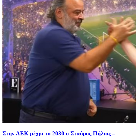
Στην AEK μέχρι το 2030 ο Σταύρος Πήλιος –