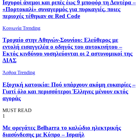
Ισχυροί άνεμοι και ριπές έως 9 μποφόρ τη Δευτέρα –
«Πορτοκαλί» συναγερμός για πυρκαγιές, ποιες
περιοχές τέθηκαν σε Red Code
Κοινωνία
Trending
Τροχαίο στην Αθηνών-Σουνίου: Ελεύθερος με
εντολή εισαγγελέα ο οδηγός του αυτοκινήτου –
Εκτός κινδύνου νοσηλεύονται οι 2 αστυνομικοί της
ΔΙΑΣ
Άρθρα
Trending
Εξοχική κατοικία: Πού υπάρχουν ακόμη ευκαιρίες –
Γιατί όλο και περισσότεροι Έλληνες μένουν εκτός
αγοράς
MUST READ
1
Με φρεγάτες Belharra το καλώδιο ηλεκτρικής
διασύνδεσης με Κύπρο – Ισραήλ