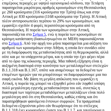
επιμέρους περιοχές με υψηλό υγειονομικό κίνδυνο, την Τετάρτη
παρατηρείται μικρότερος αριθμός κρουσμάτων στη Θεσσαλονίκη
με 260 κρούσματα (316 κρούσματα την Τρίτη) όπως και στην
Αττική με 830 κρούσματα (1168 κρούσματα την Τρίτη). Η Αττική
πλέον αντιπροσωπεύει περίπου το 29% των κρουσμάτων, και
εμφανίζει σχεδόν 4 φορές περισσότερα κρούσματα από τη
Θεσσαλονίκη. Η πορεία των κρουσμάτων στην Αττική,
παρουσιάζεται στο
Σχήμα 5
, ενώ
η πορεία των κρουσμάτων σε
κρίσιμη κατάσταση (διασωληνωμένοι σε ΜΕΘ) παρουσιάζονται
στο
Σχήμα 6
. Από την αρχή του μήνα παρατηρείται μια αύξηση του
αριθμού των κρουσμάτων στην Αθήνα, η οποία δεν συνάδει ούτε
με τη διαμόρφωση της μεταδοτικότητας από τη θερμοκρασία, αλλά
ούτε και με τα υπάρχοντα μέτρα, και η οποία την έχει φέρει πέρα
από το όριο της κόκκινης περιοχής. Μια πιθανή εξήγηση είναι η
αυξημένη διασπορά στην κοινότητα των μεταλλαγμένων στελεχών
Β.1.1.318 και Β.1.167, οπότε και αναμένουμε τα δεδομένα των
επομένων ημερών για να μπορέσουμε να διαμορφώσουμε μια πιο
σαφή εικόνα. Με βάση τη μεγάλη απόκλιση που εμφανίζει η
Αττική, η πορεία της μπορεί να εξηγηθεί μόνο εάν ληφθεί υπόψη
πολύ μεγαλύτερη εγγενής μεταδοτικότητα του ιού, συνεπώς η
διασπορά των ταχύτερα μεταδιδόμενων μεταλλάξεων είναι πολύ
μεγαλύτερη από ότι στη Θεσσαλονίκη, καθώς επίσης και ότι
παρατηρήθηκαν φαινόμενα έντονων συρροών. Tα πραγματικά
δεδομένα εξηγούνται μόνο εάν θεωρήσουμε ότι το στέλεχος
Β.1.1.318 έχει κυριαρχήσει έναντι του Β.1.1.7, και ταυτόχρονα η