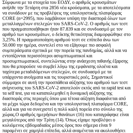
Σύμφωνα με τα στοιχεία του ΕΟΔΥ, ο αριθμός κρουσμάτων
ανήλθε την Τετάρτη στα 2856 νέα κρούσματα, με τα αποτελέσματα
να συνάδουν με τις προβλέψεις της υπολογιστικής πλατφόρμας
CORE (n=2995), που λαμβάνουν υπόψη την διασπορά όλων των
μεταλλαγμένων στελεχών του SARS-CoV-2. Ο αριθμός των τεστ
που πραγματοποιήθηκαν ήταν 87.839 και σε συνδυασμό με τον
αριθμό των κρουσμάτων, ο δείκτης θετικότητας διαμορφώθηκε στο
3,25%. Η πραγματοποίηση αριθμού τεστ σε επίπεδα άνω των
50.000 την ημέρα, συντελεί στο να εξάγουμε πιο ασφαλή
συμπεράσματα σχετικά με την πορεία της πανδημίας, αλλά και να
εντοπίζονται περισσότεροι ασυμπτωματικοί και
προσυμπτωματικοί, συντελώντας στην ανάσχεση πιθανής έξαρσης
που θα μπορούσε να συμβεί λόγω της εμφάνισης ολοένα και
ταχύτερα μεταδιδόμενων στελεχών, σε συνδυασμό με τα
υπάρχοντα ανοίγματα και τις τουριστικές ροές. Σημαντικοί
σύμμαχοι σε αυτή την προσπάθεια αύξησης του αριθμού των τεστ
ανίχνευσης του SARS-CoV-2 αποτελούν εκτός από τα rapid test και
τα self test, για να καταπολεμηθεί η δυναμική αύξησης της
διασποράς στις περιοχές όπου μια τέτοια αύξηση διαφαίνεται από
τα μέχρι τώρα δεδομένα και την υπολογιστική πλατφόρμα CORE,
αλλά και για να συνεχιστεί η πολύ καλή πορεία στο σύνολο της
χώρας.Ο αριθμός ημερήσιων θανάτων (16) που καταγράφηκε είναι
μεγαλύτερος από την Τρίτη (14). Όπως είχαμε προβλέψει ο
κυλιόμενος εβδομαδιαίος μέσος όρος που σήμερα είναι 9
παραμένει σε χαμηλά επίπεδα, αλλά αναμένεται να ακολουθήσει