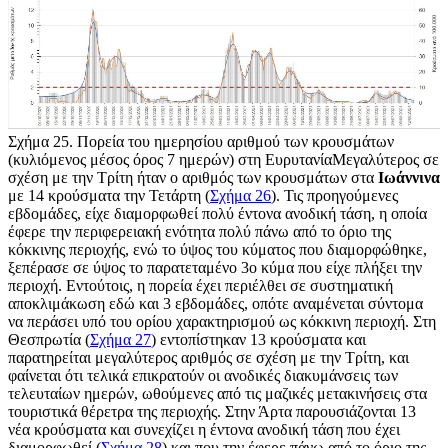
Σχήμα 25
. Πορεία του ημερησίου αριθμού των κρουσμάτων
(κυλιόμενος μέσος όρος 7 ημερών) στη ΕυρυτανίαΜεγαλύτερος σε
σχέση με την Τρίτη ήταν ο αριθμός των κρουσμάτων στα
Ιωάννινα
με 14 κρούσματα την Τετάρτη (
Σχήμα 26
). Τις προηγούμενες
εβδομάδες, είχε διαμορφωθεί πολύ έντονα ανοδική τάση, η οποία
έφερε την περιφερειακή ενότητα πολύ πάνω από το όριο της
κόκκινης περιοχής, ενώ το ύψος του κύματος που διαμορφώθηκε,
ξεπέρασε σε ύψος το παρατεταμένο 3ο κύμα που είχε πλήξει την
περιοχή. Εντούτοις, η πορεία έχει περιέλθει σε συστηματική
αποκλιμάκωση εδώ και 3 εβδομάδες, οπότε αναμένεται σύντομα
να περάσει υπό του ορίου χαρακτηρισμού ως κόκκινη περιοχή. Στη
Θεσπρωτία (
Σχήμα 27
) εντοπίστηκαν 13 κρούσματα και
παρατηρείται μεγαλύτερος αριθμός σε σχέση με την Τρίτη, και
φαίνεται ότι τελικά επικρατούν οι ανοδικές διακυμάνσεις των
τελευταίων ημερών, ωθούμενες από τις μαζικές μετακινήσεις στα
τουριστικά θέρετρα της περιοχής. Στην Άρτα παρουσιάζονται 13
νέα κρούσματα και συνεχίζει η έντονα ανοδική τάση που έχει
διαμορφωθεί (
Σχήμα 28
) και που την έφερε πάνω από το όριο της