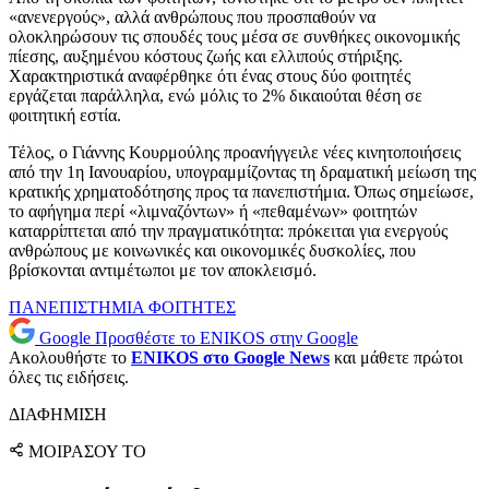
«ανενεργούς», αλλά ανθρώπους που προσπαθούν να
ολοκληρώσουν τις σπουδές τους μέσα σε συνθήκες οικονομικής
πίεσης, αυξημένου κόστους ζωής και ελλιπούς στήριξης.
Χαρακτηριστικά αναφέρθηκε ότι ένας στους δύο φοιτητές
εργάζεται παράλληλα, ενώ μόλις το 2% δικαιούται θέση σε
φοιτητική εστία.
Τέλος, ο Γιάννης Κουρμούλης προανήγγειλε νέες κινητοποιήσεις
από την 1η Ιανουαρίου, υπογραμμίζοντας τη δραματική μείωση της
κρατικής χρηματοδότησης προς τα πανεπιστήμια. Όπως σημείωσε,
το αφήγημα περί «λιμναζόντων» ή «πεθαμένων» φοιτητών
καταρρίπτεται από την πραγματικότητα: πρόκειται για ενεργούς
ανθρώπους με κοινωνικές και οικονομικές δυσκολίες, που
βρίσκονται αντιμέτωποι με τον αποκλεισμό.
ΠΑΝΕΠΙΣΤΗΜΙΑ
ΦΟΙΤΗΤΕΣ
Google
Προσθέστε το ENIKOS στην Google
Ακολουθήστε το
ENIKOS στο Google News
και μάθετε πρώτοι
όλες τις ειδήσεις.
ΔΙΑΦΗΜΙΣΗ
ΜΟΙΡΑΣΟΥ ΤΟ