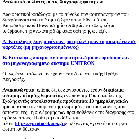
Αναλυτικά οι λίστες με τις διαγραφές φοιτητών
Δύο οριστικοί κατάλογοι με το σύνολο των φοιτητών/τριών που
διαγράφονται από τη Νομική Σχολή του Εθνικού και
Καποδιστριακού Πανεπιστημίου Αθηνών το 2025, λόγω
υπέρβασης της ανώτατης διάρκειας φοίτησης ως εξής:
Α. Κατάλογος διαγραφέντων φοιτητών/τριων ευρισκομένων σε
καρτέλες (μη μηχανογραφημένοι/ες)
Β. Κατάλογος διαγραφέντων φοιτητών/τριων ευρισκομένων
στο μηχανογραφημένο σύστημα UNITRON
Οι ως άνω κατάλογοι επέχουν θέση Διαπιστωτικής Πράξης
Διαγραφής.
Ανακοινώνεται
, επίσης ότι οι διαγραφέντες έχουν
δικαίωμα
άσκησης αίτησης θεραπείας
ενώπιον της Γραμματείας της
Σχολής
εντός αποκλειστικής προθεσμίας
10 ημερολογιακών
ημερών
από την επομένη της ανάρτησης, για τους λόγους που
άπτονται της μη συνδρομής των προϋποθέσεων της διαγραφής στο
πρόσωπό τους. Η αίτηση υποβάλλεται
μέσω
https://eprotocol.uoa.gr/
επιλέγοντας «γενική αίτηση για
φοιτητικά θέματα».