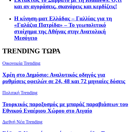
και αν αγοράσεις, σκανάρεις και κερδίζεις!
Η κίνηση-ματ Ελλάδας – Γαλλίας για τη
«Γαλάζια Πατρίδα» – Το γεωπολιτικό
στοίχημα της Αθήνας στην Ανατολική
Μεσόγειο
TRENDING ΤΩΡΑ
Oικονομία
Trending
Χρέη στο Δημόσιο: Αναλυτικός οδηγός για
ρυθμίσεις οφειλών σε 24, 48 και 72 μηνιαίες δόσεις
Πολιτική
Trending
Τουρκικός παροξυσμός με μπαράζ παραβιάσεων του
Εθνικού Εναέριου Χώρου στο Αιγαίο
Διεθνή Νέα
Trending