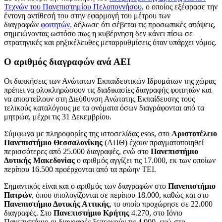
Τεχνών του Πανεπιστημίου Πελοποννήσου
, ο οποίος εξέφρασε την
έντονη αντίθεσή του στην εφαρμογή του μέτρου των
διαγραφών
φοιτητών,
δήλωσε ότι σέβεται τις προσωπικές απόψεις,
σημειώνοντας ωστόσο πως η κυβέρνηση δεν κάνει πίσω σε
στρατηγικές και ρηξικέλευθες μεταρρυθμίσεις όταν υπάρχει νόμος.
Ο αριθμός διαγραφών ανά ΑΕΙ
Οι διοικήσεις των Ανώτατων Εκπαιδευτικών Ιδρυμάτων της χώρας
πρέπει να ολοκληρώσουν τις διαδικασίες διαγραφής φοιτητών και
να αποστείλουν στη Διεύθυνση Ανώτατης Εκπαίδευσης τους
τελικούς καταλόγους με τα ονόματα όσων διαγράφονται από τα
μητρώα, μέχρι τις 31 Δεκεμβρίου.
Σύμφωνα με πληροφορίες της ιστοσελίδας esos, στο
Αριστοτέλειο
Πανεπιστήμιο Θεσσαλονίκης
(ΑΠΘ) έχουν πραγματοποιηθεί
περισσότερες από 25.000 διαγραφές, ενώ στο
Πανεπιστήμιο
Δυτικής Μακεδονίας
ο αριθμός αγγίζει τις 17.000, εκ των οποίων
περίπου 16.500 προέρχονται από τα πρώην ΤΕΙ.
Σημαντικός είναι και ο αριθμός των διαγραφών στο
Πανεπιστήμιο
Πατρών
, όπου υπολογίζονται σε περίπου 18.000, καθώς και στο
Πανεπιστήμιο Δυτικής Αττικής
, το οποίο προχώρησε σε 22.000
διαγραφές. Στο
Πανεπιστήμιο Κρήτης
4.270, στο Ιόνιο
Πανεπιστήμιο οι διαγραφές ξεπερνούν τις 4.000, ενώ στο