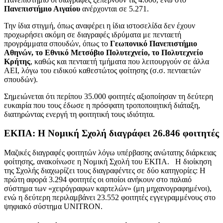
Πανεπιστήμιο Αιγαίου
ανέρχονται σε 5.271.
Την ίδια στιγμή, όπως αναφέρει η ίδια ιστοσελίδα δεν έχουν
προχωρήσει ακόμη σε διαγραφές ιδρύματα με πενταετή
προγράμματα σπουδών, όπως το
Γεωπονικό Πανεπιστήμιο
Αθηνών, το Εθνικό Μετσόβιο Πολυτεχνείο, το Πολυτεχνείο
Κρήτης
, καθώς και πενταετή τμήματα που λειτουργούν σε άλλα
ΑΕΙ, λόγω του ειδικού καθεστώτος φοίτησης (σ.σ. πενταετών
σπουδών).
Σημειώνεται ότι περίπου 35.000 φοιτητές αξιοποίησαν τη δεύτερη
ευκαιρία που τους έδωσε η πρόσφατη τροποποιητική διάταξη,
διατηρώντας ενεργή τη φοιτητική τους ιδιότητα.
ΕΚΠΑ: Η Νομική Σχολή διαγράφει 26.846 φοιτητές
Μαζικές διαγραφές φοιτητών λόγω υπέρβασης ανώτατης διάρκειας
φοίτησης, ανακοίνωσε η Νομική Σχολή του ΕΚΠΑ. Η διοίκηση
της Σχολής διαχωρίζει τους διαγραφέντες σε δύο κατηγορίες: Η
πρώτη αφορά 3.294 φοιτητές οι οποίοι ανήκουν στο παλαιό
σύστημα των «χειρόγραφων καρτελών» (μη μηχανογραφημένοι),
ενώ η δεύτερη περιλαμβάνει 23.552 φοιτητές εγγεγραμμένους στο
ψηφιακό σύστημα UNITRON.