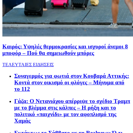
Καιρός: Υψηλές θερμοκρασίες και ισχυροί άνεμοι 8
μποφόρ – Πού θα σημειωθούν μπόρες
ΤΕΛΕΥΤΑΙΕΣ ΕΙΔΗΣΕΙΣ
Συναγερμός για φωτιά στον Κουβαρά Αττικής:
Κοντά στον οικισμό οι φλόγες – Μήνυμα από
το 112
Γάζα: Ο Νετανιάχου απέρριψε το σχέδιο Τραμπ
με το βλέμμα στις κάλπες – Η ρήξη και το
πολιτικό «παιχνίδι» με τον αφοπλισμό της
Χαμάς
Εκτάκτως το Σάββατο με τη Realnews: Ό,τι