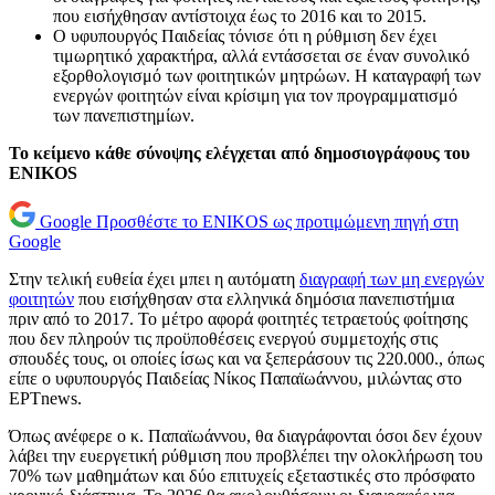
που εισήχθησαν αντίστοιχα έως το 2016 και το 2015.
Ο υφυπουργός Παιδείας τόνισε ότι η ρύθμιση δεν έχει
τιμωρητικό χαρακτήρα, αλλά εντάσσεται σε έναν συνολικό
εξορθολογισμό των φοιτητικών μητρώων. Η καταγραφή των
ενεργών φοιτητών είναι κρίσιμη για τον προγραμματισμό
των πανεπιστημίων.
Το κείμενο κάθε σύνοψης ελέγχεται από δημοσιογράφους του
ENIKOS
Google
Προσθέστε το ENIKOS ως προτιμώμενη πηγή στη
Google
Στην τελική ευθεία έχει μπει η αυτόματη
διαγραφή των μη ενεργών
φοιτητών
που εισήχθησαν στα ελληνικά δημόσια πανεπιστήμια
πριν από το 2017. Το μέτρο αφορά φοιτητές τετραετούς φοίτησης
που δεν πληρούν τις προϋποθέσεις ενεργού συμμετοχής στις
σπουδές τους, οι οποίες ίσως και να ξεπεράσουν τις 220.000., όπως
είπε ο υφυπουργός Παιδείας Νίκος Παπαϊωάννου, μιλώντας στο
ΕΡΤnews.
Όπως ανέφερε ο κ. Παπαϊωάννου, θα διαγράφονται όσοι δεν έχουν
λάβει την ευεργετική ρύθμιση που προβλέπει την ολοκλήρωση του
70% των μαθημάτων και δύο επιτυχείς εξεταστικές στο πρόσφατο