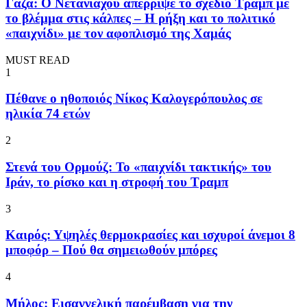
Γάζα: Ο Νετανιάχου απέρριψε το σχέδιο Τραμπ με
το βλέμμα στις κάλπες – Η ρήξη και το πολιτικό
«παιχνίδι» με τον αφοπλισμό της Χαμάς
MUST READ
1
Πέθανε ο ηθοποιός Νίκος Καλογερόπουλος σε
ηλικία 74 ετών
2
Στενά του Ορμούζ: Το «παιχνίδι τακτικής» του
Ιράν, το ρίσκο και η στροφή του Τραμπ
3
Καιρός: Υψηλές θερμοκρασίες και ισχυροί άνεμοι 8
μποφόρ – Πού θα σημειωθούν μπόρες
4
Μήλος: Εισαγγελική παρέμβαση για την