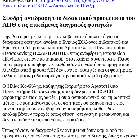
Κατάλογος από το
Τμήμα Φυσικής, της Σχολής Θετικών
Επιστημών του ΕΚΠΑ – Διαπιστωτική Πράξη
Σφοδρή αντίδραση του διδακτικού προσωπικού του
ΑΠΘ στις επικείμενες διαγραφές φοιτητών
Tην ίδια ώρα, μέτωπο με την κυβερνητική πολιτική για τις
διαγραφές φοιτητών ανοίγει ο Ενιαίος Σύλλογος Διδακτικού και
Ερευνητικού Προσωπικού του Αριστοτελείου Πανεπιστημίου
Θεσσαλονίκης (
ΕΣΔΕΠ ΑΠΘ
). Όπως αναφέρει η ιστοσελίδα
alfavita.gr, οι πανεπιστημιακοί, στο πλαίσιο συνέντευξης Τύπου
που πραγματοποιήθηκε, ξεκαθάρισαν ότι «αυτό που πραγματικά
λιμνάζει στα δημόσια ΑΕΙ δεν είναι οι φοιτητές και οι φοιτήτριες,
αλλά η κρατική αδιαφορία για την ουσιαστική στήριξή τους».
Ο Ηλίας Κονδύλης, καθηγητής Ιατρικής στο Αριστοτέλειο
Πανεπιστήμιο Θεσσαλονίκης και πρόεδρος του ΕΣΔΕΠ,
χαρακτήρισε τις διαγραφές «βαθιά αντικοινωνικό και τιμωρητικό
μέτρο», επισημαίνοντας ότι οι φοιτητές που οδηγούνται εκτός
πανεπιστημίου δεν επιβαρύνουν τα ιδρύματα, καθώς δεν
απολαμβάνουν παροχές όπως σίτιση, στέγαση ή μετακίνηση και
δεν στερούν θέσεις από νέους εισακτέους.
Όπως τόνισε, οι διαγραφές δεν αντιμετωπίζουν καμία από τις
πραγματικές παθογένειες της ανώτατης εκπαίδευσης, όπως η χρόνια