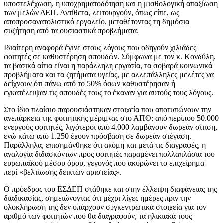
υποστελέχωση, η υποχρηματοδότηση και η μισθολογική απαξίωση
των μελών ΔΕΠ. Αντίθετα, λειτουργούν, όπως είπε, ως
αποπροσανατολιστικό εργαλείο, μεταθέτοντας τη δημόσια
συζήτηση από τα ουσιαστικά προβλήματα.
Ιδιαίτερη αναφορά έγινε στους λόγους που οδηγούν χιλιάδες
φοιτητές σε καθυστέρηση σπουδών. Σύμφωνα με τον κ. Κονδύλη,
τα βασικά αίτια είναι η παράλληλη εργασία, τα σοβαρά κοινωνικά
προβλήματα και τα ζητήματα υγείας, με αλλεπάλληλες μελέτες να
δείχνουν ότι πάνω από το 50% όσων καθυστέρησαν ή
εγκατέλειψαν τις σπουδές τους το έκαναν για αυτούς τους λόγους.
Στο ίδιο πλαίσιο παρουσιάστηκαν στοιχεία που αποτυπώνουν την
ανεπάρκεια της φοιτητικής μέριμνας στο ΑΠΘ: από περίπου 50.000
ενεργούς φοιτητές, λιγότεροι από 4.000 λαμβάνουν δωρεάν σίτιση,
ενώ κάτω από 1.250 έχουν πρόσβαση σε δωρεάν στέγαση.
Παράλληλα, επισημάνθηκε ότι ακόμη και μετά τις διαγραφές, η
αναλογία διδασκόντων προς φοιτητές παραμένει πολλαπλάσια του
ευρωπαϊκού μέσου όρου, γεγονός που ακυρώνει το επιχείρημα
περί «βελτίωσης δεικτών αριστείας».
Ο πρόεδρος του ΕΣΔΕΠ στάθηκε και στην έλλειψη διαφάνειας της
διαδικασίας, σημειώνοντας ότι μέχρι λίγες ημέρες πριν την
ολοκλήρωσή της δεν υπάρχουν συγκεντρωτικά στοιχεία για τον
αριθμό των φοιτητών που θα διαγραφούν, τα ηλικιακά τους