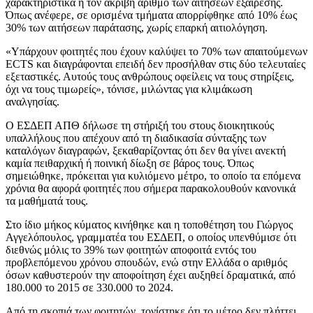
χαρακτηριστικά ή τον ακριβή αριθμό των αιτήσεων εξαίρεσης.
Όπως ανέφερε, σε ορισμένα τμήματα απορρίφθηκε από 10% έως
30% των αιτήσεων παράτασης, χωρίς επαρκή αιτιολόγηση.
«Υπάρχουν φοιτητές που έχουν καλύψει το 70% των απαιτούμενων
ECTS και διαγράφονται επειδή δεν προσήλθαν στις δύο τελευταίες
εξεταστικές. Αυτούς τους ανθρώπους οφείλεις να τους στηρίξεις,
όχι να τους τιμωρείς», τόνισε, μιλώντας για κλιμάκωση
αναλγησίας.
Ο ΕΣΔΕΠ ΑΠΘ δήλωσε τη στήριξή του στους διοικητικούς
υπαλλήλους που απέχουν από τη διαδικασία σύνταξης των
καταλόγων διαγραφών, ξεκαθαρίζοντας ότι δεν θα γίνει ανεκτή
καμία πειθαρχική ή ποινική δίωξη σε βάρος τους. Όπως
σημειώθηκε, πρόκειται για κυλιόμενο μέτρο, το οποίο τα επόμενα
χρόνια θα αφορά φοιτητές που σήμερα παρακολουθούν κανονικά
τα μαθήματά τους.
Στο ίδιο μήκος κύματος κινήθηκε και η τοποθέτηση του Γιώργος
Αγγελόπουλος, γραμματέα του ΕΣΔΕΠ, ο οποίος υπενθύμισε ότι
διεθνώς μόλις το 39% των φοιτητών αποφοιτά εντός του
προβλεπόμενου χρόνου σπουδών, ενώ στην Ελλάδα ο αριθμός
όσων καθυστερούν την αποφοίτηση έχει αυξηθεί δραματικά, από
180.000 το 2015 σε 330.000 το 2024.
Από τη σκοπιά των φοιτητών, τονίστηκε ότι το μέτρο δεν πλήττει