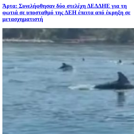
Άρτα: Συνελήφθησαν δύο στελέχη ΔΕΔΔΗΕ για τη
φωτιά σε υποσταθμό της ΔΕΗ έπειτα από έκρηξη σε
μετασχηματιστή