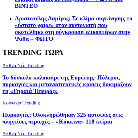
ΒΙΝΤΕΟ
Αριστοτέλης Δαμίγος: Σε κλίμα συγκίνησης το
«ύστατο χαίρε» στον συντονιστή που
σκοτώθηκε στη σύγκρουση ελικοπτέρων στην
Ψάθα – ΦΩΤΟ
TRENDING ΤΩΡΑ
Διεθνή Νέα
Trending
To δύσκολο καλοκαίρι της Ευρώπης: Πόλεμοι,
πυρκαγιές και μεταναστευτικές κρίσεις δοκιμάζουν
τη «Γηραιά Ήπειρος»
Κοινωνία
Trending
Πυρκαγιές: Ολοκληρώθηκαν 325 αυτοψίες στις
πληγείσες περιοχές – «Κόκκινα» 118 κτίρια
Διεθνή Νέα
Trending