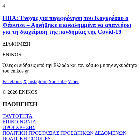
4
ΗΠΑ: Ένοχος για περιφρόνηση του Κογκρέσου ο
Φάουτσι – Αρνήθηκε επανειλημμένα να απαντήσει
για τη διαχείριση της πανδημίας της Covid-19
ΔΙΑΦΗΜΙΣΗ
ENIKOS
Όλες οι ειδήσεις από την Ελλάδα και τον κόσμο με την εγκυρότητα
του enikos.gr.
Facebook
X
Instagram
YouTube
Viber
© 2026 ENIKOS
ΠΛΟΗΓΗΣΗ
ΤΑΥΤΟΤΗΤΑ
ΕΠΙΚΟΙΝΩΝΙΑ
ΟΡΟΙ ΧΡΗΣΗΣ
ΠΟΛΙΤΙΚΗ ΠΡΟΣΤΑΣΙΑΣ ΠΡΟΣΩΠΙΚΩΝ ΔΕΔΟΜΕΝΩΝ
ΠΟΛΙΤΙΚΗ COOKIES