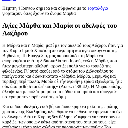
Πέμπτη 4 Ιουνίου σήμερα και σύμφωνα με το
εορτολόγιο
γιορτάζουν όσες έχουν το όνομα Μάρθα
Αγίες Μάρθα και Μαρία οι αδελφές του
Λαζάρου
Η Μάρθα και η Μαρία, μαζί με τον αδελφό τους Λάζαρο, ήταν για
τον Κύριο Ιησού Χριστό η πιο αγαπητή και αγία οικογένεια της
Βηθανίας. Το Ευαγγέλιο, μας παρουσιάζει τη Μαρία να
απορροφάται από τη διδασκαλία του Ιησού, ενώ η Μάρθα, που
ήταν μεγαλύτερη αδελφή, φροντίζει πολύ για το τραπέζι της
φιλοξενίας. Γι’ αυτό ακούει από το στόμα του Διδασκάλου το
πασίγνωστο και διδακτικότατο «Μάρθα, Μάρθα, μεριμνᾷς καὶ
τυρβάζῃ περὶ πολλά, Μαρία δὲ τὴν ἀγαθὴν μερίδα ἐξελέξατο, ἥτις
οὐκ ἀφαιρεθήσεται ἀπ᾿ αὐτῆς» (Λουκ. ι’ 38-42). Η Μαρία επίσης,
άλειψε και με πολύτιμο μύρο τα πόδια του Ιησού και σπόγγισε
υστέρα με την παρθενική της κόμη.
Και οι δύο αδελφές, ευσεβή και διακεκριμένα μέλη της πρώτης
χριστιανικής Εκκλησίας, αξιώθηκαν να πεθάνουν ειρηνικά και όχι
εν διωγμώ. Διότι ο Κύριος δεν θέλησε ν’ αφήσει να πονέσουν οι
καρδιές, των οποίων κάτω από τη στέγη του σπιτιού τους, είχε
απολαύσει τόση αγία γαλήνη τις παραμονές των παθών Του.