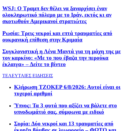
WSJ: Ο Τραμπ δεν θέλει να ξαναρχίσει έναν
ολοκληρωτικό πόλεμο με το Ιράν, εκτός κι αν
σκοτωθούν Αμερικανοί στρατιώτες
Ρωσία: Τρεις νεκροί και επτά τραυματίες από
ουκρανική επίθεση στην Κριμαία
Συγκλονιστική η Λένα Μαντά για τη μάχη της με
τον καρκίνο: «Με το που έβαζα την περούκα
έκλαιγα» – Δείτε το βίντεο
ΤΕΛΕΥΤΑΙΕΣ ΕΙΔΗΣΕΙΣ
Κλήρωση ΤΖΟΚΕΡ 6/8/2026: Αυτοί είναι οι
τυχεροί αριθμοί
Ύπνος: Τα 3 φυτά που αξίζει να βάλετε στο
υπνοδωμάτιό σας, σύμφωνα με ειδικό
Συρία: Δύο νεκροί και 13 τραυματίες από
έκρηξη βόμβας σε λεωφορείο – ΦΩΤΟ και