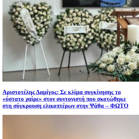
Αριστοτέλης Δαμίγος: Σε κλίμα συγκίνησης το
«ύστατο χαίρε» στον συντονιστή που σκοτώθηκε
στη σύγκρουση ελικοπτέρων στην Ψάθα – ΦΩΤΟ