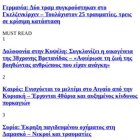
Γερμανία: Δύο τραμ συγκρούστηκαν στο
Γκελζενκίρχεν – Τουλάχιστον 25 τραυματίες, τρεις
σε κρίσιμη κατάσταση
MUST READ
1
Δολοφονία στην Κυψέλη: Συγκλονίζει η οικογένεια
της 38χρονης Βρετανίδας – «Αφιέρωσε τη ζωή της
βοηθώντας ανθρώπους που είχαν ανάγκη»
2
Καιρός: Ενισχύεται το μελτέμι στο Αιγαίο από την
Κυριακή – Έρχονται 40άρια και αυξημένος κίνδυνος
πυρκαγιών
3
Συρία: Έκρηξη παγιδευμένου οχήματος στη
Δαμασκό – Νεκροί και τραυματίες