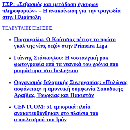
ΕΣΡ: «Σεβασμός και μετάδοση έγκυρων
πληροφοριών» – Η ανακοίνωση για την τραγωδία
στην Ηλιούπολη
ΤΕΛΕΥΤΑΙΕΣ ΕΙΔΗΣΕΙΣ
Πορτογαλία: Ο Κούτσιας πέτυχε το πρώτο
γκολ της νέας σεζόν στην Primeira Liga
Γιάννης Στάνκογλου: Η νοσταλγική ροκ
φωτογραφία από τα νεανικά του χρόνια που
μοιράστηκε στο Instagram
Οργανισμός Ισλαμικής Συνεργασίας: «Πυλώνας
ασφάλειας» η αμυντική συμφωνία Σαουδικής
Αραβίας, Τουρκίας και Πακιστάν
CENTCOM: 51 εμπορικά πλοία
ανακατευθύνθηκαν στο πλαίσιο του
αποκλεισμού του Ιράν