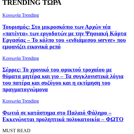
TRENDING ΤΩΡΑ
Κοινωνία
Trending
Τουρισμός: Στο μικροσκόπιο των Αρχών νέα
«πατέντα» των εργοδοτών με την Ψηφιακή Κάρτα
Εργασίας – Το κόλπο του «ενδιάμεσου server» που
εμφανίζει εικονικά ρεπό
Κοινωνία
Trending
Σέρρες: Το χρονικό του φρικτού τροχαίου με
θύματα μητέρα και γιο – Τα συγκλονιστικά λόγια
του πατέρα και συζύγου και η εκτίμηση του
πραγματογνώμονα
Κοινωνία
Trending
Φωτιά σε κατάστημα στο Παλαιό Φάληρο –
Εκκενώνεται προληπτικά πολυκατοικία – ΦΩΤΟ
MUST READ