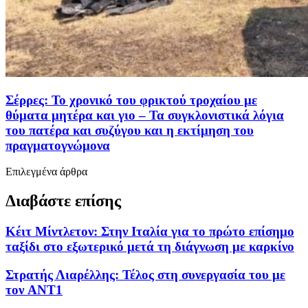
Σέρρες: Το χρονικό του φρικτού τροχαίου με
θύματα μητέρα και γιο – Τα συγκλονιστικά λόγια
του πατέρα και συζύγου και η εκτίμηση του
πραγματογνώμονα
Επιλεγμένα άρθρα
Διαβάστε επίσης
Κέιτ Μίντλετον: Στην Ιταλία για το πρώτο επίσημο
ταξίδι στο εξωτερικό μετά τη διάγνωση με καρκίνο
Στρατής Λιαρέλλης: Τέλος στη συνεργασία του με
τον ANT1