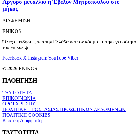
Αργυρό μετάλλιο η Έβελυν Μητροπούλου στο
μήκος
ΔΙΑΦΗΜΙΣΗ
ENIKOS
Όλες οι ειδήσεις από την Ελλάδα και τον κόσμο με την εγκυρότητα
του enikos.gr.
Facebook
X
Instagram
YouTube
Viber
© 2026 ENIKOS
ΠΛΟΗΓΗΣΗ
ΤΑΥΤΟΤΗΤΑ
ΕΠΙΚΟΙΝΩΝΙΑ
ΟΡΟΙ ΧΡΗΣΗΣ
ΠΟΛΙΤΙΚΗ ΠΡΟΣΤΑΣΙΑΣ ΠΡΟΣΩΠΙΚΩΝ ΔΕΔΟΜΕΝΩΝ
ΠΟΛΙΤΙΚΗ COOKIES
Κρατική Διαφήμιση
ΤΑΥΤΟΤΗΤΑ