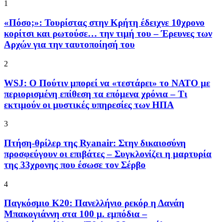
1
«Πόσο;»: Τουρίστας στην Κρήτη έδειχνε 10χρονο
κορίτσι και ρωτούσε… την τιμή του – Έρευνες των
Αρχών για την ταυτοποίησή του
2
WSJ: Ο Πούτιν μπορεί να «τεστάρει» το ΝΑΤΟ με
περιορισμένη επίθεση τα επόμενα χρόνια – Τι
εκτιμούν οι μυστικές υπηρεσίες των ΗΠΑ
3
Πτήση-θρίλερ της Ryanair: Στην δικαιοσύνη
προσφεύγουν οι επιβάτες – Συγκλονίζει η μαρτυρία
της 33χρονης που έσωσε τον Σέρβο
4
Παγκόσμιο Κ20: Πανελλήνιο ρεκόρ η Δανάη
Μπακογιάννη στα 100 μ. εμπόδια –