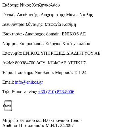
Εκδότης:
Νίκος Χατζηνικολάου
Γενικός Διευθυντής - Διαχειριστής:
Μάνος Νιφλής
Διευθύντρια Σύνταξης:
Στεφανία Κασίμη
Ιδιοκτησία - Δικαιούχος domain:
ENIKOS AE
Νόμιμος Εκπρόσωπος:
Στέργιος Χατζηνικολάου
Επωνυμία:
ΕΝΙΚΟΣ ΥΠΗΡΕΣΙΕΣ ΔΙΑΔΙΚΤΥΟΥ ΑΕ
ΑΦΜ:
800384700
ΔΟΥ:
ΚΕΦΟΔΕ ΑΤΤΙΚΗΣ
Έδρα:
Πλαστήρα Νικολάου, Μαρούσι, 151 24
Email:
info@enikos.gr
Τηλ. Επικοινωνίας:
+30 (210) 878-8006
Μητρώο Έντυπου και Ηλεκτρονικού Τύπου
Αριθμός Πιστοποίησης Μ.Η.Τ. 242097