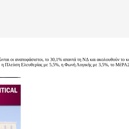
ρώνται οι αναποφάσιστοι, το 30,1% απαντά τη ΝΔ και ακολουθούν το
 η Πλεύση Ελευθερίας με 5,5%, η Φωνή Λογικής με 3,5%, το ΜέΡΑ2