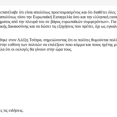
έλαβε ότι είναι απολύτως προετοιμασμένος και ότι διαθέτει όλες τι
 απολύτως τόσο την Ευρωπαϊκή Εισαγγελία όσο και την ελληνική εισα
ήματος από την πλευρά του σε βάρος ευρωπαϊκών συμφερόντων». Για το
ικής Δικαιοσύνης και να δώσει τις εξηγήσεις που πρέπει, όχι ως εγκα
ρθηκε στον Αλέξη Τσίπρα, σημειώνοντας ότι οι πολίτες θυμούνται πολύ 
στην ευθύνη των πολιτών να επιλέξουν ποιο κόμμα και ποιος ηγέτης μπο
α ότι οι εκλογές θα γίνουν στην ώρα τους.
 τις ειδήσεις.