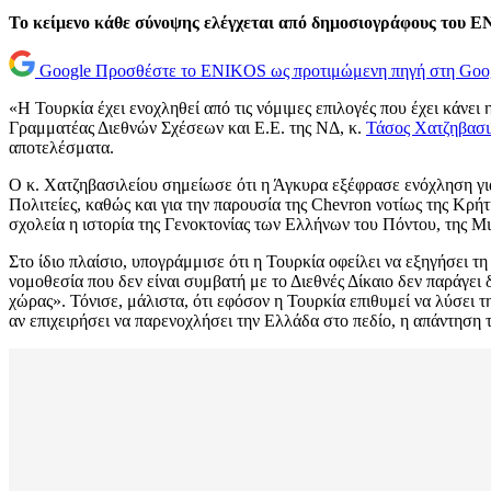
Το κείμενο κάθε σύνοψης ελέγχεται από δημοσιογράφους του 
Google
Προσθέστε το ENIKOS ως προτιμώμενη πηγή στη Goo
«Η Τουρκία έχει ενοχληθεί από τις νόμιμες επιλογές που έχει κάνε
Γραμματέας Διεθνών Σχέσεων και Ε.Ε. της ΝΔ, κ.
Τάσος Χατζηβασι
αποτελέσματα.
Ο κ. Χατζηβασιλείου σημείωσε ότι η Άγκυρα εξέφρασε ενόχληση για 
Πολιτείες, καθώς και για την παρουσία της Chevron νοτίως της Κρή
σχολεία η ιστορία της Γενοκτονίας των Ελλήνων του Πόντου, της Μ
Στο ίδιο πλαίσιο, υπογράμμισε ότι η Τουρκία οφείλει να εξηγήσει τ
νομοθεσία που δεν είναι συμβατή με το Διεθνές Δίκαιο δεν παράγει
χώρας». Τόνισε, μάλιστα, ότι εφόσον η Τουρκία επιθυμεί να λύσει τη
αν επιχειρήσει να παρενοχλήσει την Ελλάδα στο πεδίο, η απάντηση τ