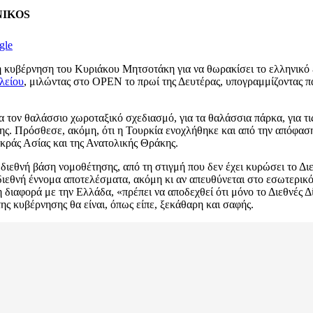
ENIKOS
gle
ι η κυβέρνηση του Κυριάκου Μητσοτάκη για να θωρακίσει το ελληνικό
λείου
, μιλώντας στο OPEN το πρωί της Δευτέρας, υπογραμμίζοντας πα
τον θαλάσσιο χωροταξικό σχεδιασμό, για τα θαλάσσια πάρκα, για τις
της. Πρόσθεσε, ακόμη, ότι η Τουρκία ενοχλήθηκε και από την απόφασ
ικράς Ασίας και της Ανατολικής Θράκης.
η διεθνή βάση νομοθέτησης, από τη στιγμή που δεν έχει κυρώσει το Δ
 διεθνή έννομα αποτελέσματα, ακόμη κι αν απευθύνεται στο εσωτερικό
 διαφορά με την Ελλάδα, «πρέπει να αποδεχθεί ότι μόνο το Διεθνές Δί
ης κυβέρνησης θα είναι, όπως είπε, ξεκάθαρη και σαφής.