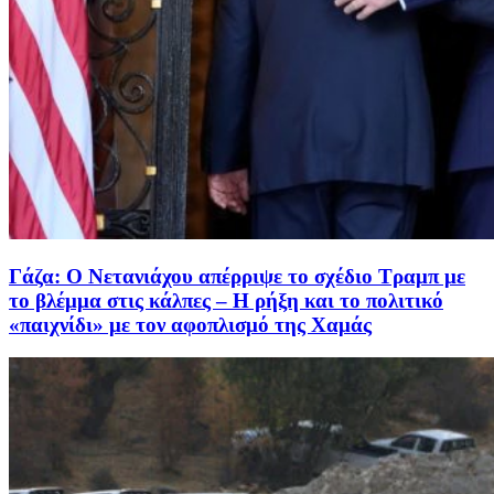
Γάζα: Ο Νετανιάχου απέρριψε το σχέδιο Τραμπ με
το βλέμμα στις κάλπες – Η ρήξη και το πολιτικό
«παιχνίδι» με τον αφοπλισμό της Χαμάς