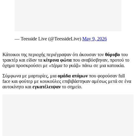
— Teesside Live (@TeessideLive)
May 9, 2026
Κάτοικοι της περιοχής περιέγραψαν ότι άκουσαν τον
θόρυβο
του
τρακτέρ και είδαν τα
κίτρινα φώτα
που αναβόσβηναν, προτού το
όχημα προσκρούσει με
«τέρμα το γκάζι»
πάνω σε μια κατοικία.
Σύμφωνα με μαρτυρίες, μια
ομάδα ατόμων
που φορούσαν full
face και φούτερ με κουκούλες επιβιβάστηκαν αμέσως μετά σε ένα
αυτοκίνητο και
εγκατέλειψαν
το σημείο.