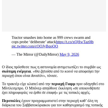
Tractor smashes into home as 999 crews swarm and
cops probe ‘deliberate’ attack
https://t.co/xQHwTaz0lb
pic.twitter.com/cOOJyBqoOO
— The Mirror (@DailyMirror)
May 9, 2026
Ο ίδιος πρόσθεσε πως η αστυνομία αντιμετωπίζει το συμβάν ως
σκόπιμη ενέργεια
.
«Θα ζητούσα από το κοινό να αποφεύγει την
περιοχή όπου είναι δυνατόν»
, τόνισε.
Το τρακτέρ είχε κλαπεί από την
περιοχή Γιαρμ
πριν οδηγηθεί στο
Μίντλεσμπρο. Ο Μπόνερ απηύθυνε έκκληση
«σε οποιονδήποτε
έχει πληροφορίες να έρθει σε επαφή»
με τις τοπικές αρχές.
Περιπολίες
έχουν προγραμματιστεί στην περιοχή καθ’ όλη τη
διάρκεια του Σαββατοκύριακου για τον καθησυχασμό της τοπικής