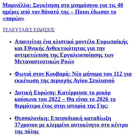
Μαρινέλλα: Συγκίνηση στο μνημόσυνο για τις 40
ημέρες από τον θάνατό της – Ποιοι έδωσαν το
«παρών»
ΤΕΛΕΥΤΑΙΕΣ ΕΙΔΗΣΕΙΣ
Απαιτείται ένα ολιστικό μοντέλο Ευρωπαϊκής
και Εθνικής Ανθεκτικότητας για την
αντιμετώπιση της Εργαλειοποίησης των
Μεταναστευτικών Ροών
Φωτιά στον Κουβαρά: Νέο μήνυμα του 112 για
εκκένωση της περιοχής Αγίου Στυλιανού
Δυτική Ευρώπη: Κατέρρευσε το ρεκόρ
καύσωνα του 2022 – Θα είναι το 2026 το
θερμότερο έτος στην ιστορία της Γης;
Θεσσαλονίκη: Επεισοδιακή καταδίωξη
37χρονου με κλεμμένο αυτοκίνητο στο κέντρο
της πόλης