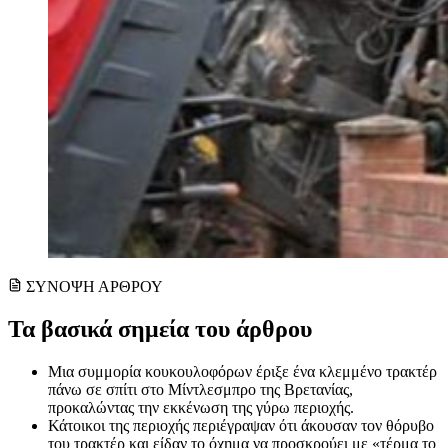
ΣΥΝΟΨΗ ΑΡΘΡΟΥ
Τα βασικά σημεία του άρθρου
Μια συμμορία κουκουλοφόρων έριξε ένα κλεμμένο τρακτέρ
πάνω σε σπίτι στο Μίντλεσμπρο της Βρετανίας,
προκαλώντας την εκκένωση της γύρω περιοχής.
Κάτοικοι της περιοχής περιέγραψαν ότι άκουσαν τον θόρυβο
του τρακτέρ και είδαν το όχημα να προσκρούει με «τέρμα το