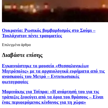
Ουκρανία: Ρωσικός βομβαρδισμός στο Σούμι –
Τουλάχιστον πέντε τραυματίες
Επιλεγμένα άρθρα
Διαβάστε επίσης
Εγκαινιάστηκε το μουσείο «Θεσσαλονικέων
Μητρόπολις» με τα αρχαιολογικά ευρήματα από τις
ανασκαφές του Μετρό – Εντυπωσιακές
φωτογραφίες
Μαρινάκης για Τσίπρα: «Η ανάρτησή του για τις
τράπεζες ξεφεύγει από τα όρια του θράσους – Είναι
ένας περιφερόμενος κίνδυνος για τη χώρα»