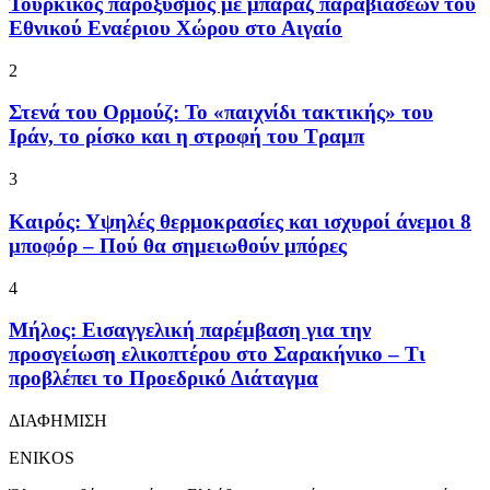
Τουρκικός παροξυσμός με μπαράζ παραβιάσεων του
Εθνικού Εναέριου Χώρου στο Αιγαίο
2
Στενά του Ορμούζ: Το «παιχνίδι τακτικής» του
Ιράν, το ρίσκο και η στροφή του Τραμπ
3
Καιρός: Υψηλές θερμοκρασίες και ισχυροί άνεμοι 8
μποφόρ – Πού θα σημειωθούν μπόρες
4
Μήλος: Εισαγγελική παρέμβαση για την
προσγείωση ελικοπτέρου στο Σαρακήνικο – Τι
προβλέπει το Προεδρικό Διάταγμα
ΔΙΑΦΗΜΙΣΗ
ENIKOS