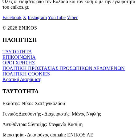
Όλες οι ειδήσεις από την Ελλάδα και τον κόσμο με την εγκυρότητα
του enikos.gr.
Facebook
X
Instagram
YouTube
Viber
© 2026 ENIKOS
ΠΛΟΗΓΗΣΗ
ΤΑΥΤΟΤΗΤΑ
ΕΠΙΚΟΙΝΩΝΙΑ
ΟΡΟΙ ΧΡΗΣΗΣ
ΠΟΛΙΤΙΚΗ ΠΡΟΣΤΑΣΙΑΣ ΠΡΟΣΩΠΙΚΩΝ ΔΕΔΟΜΕΝΩΝ
ΠΟΛΙΤΙΚΗ COOKIES
Κρατική Διαφήμιση
ΤΑΥΤΟΤΗΤΑ
Εκδότης:
Νίκος Χατζηνικολάου
Γενικός Διευθυντής - Διαχειριστής:
Μάνος Νιφλής
Διευθύντρια Σύνταξης:
Στεφανία Κασίμη
Ιδιοκτησία - Δικαιούχος domain:
ENIKOS AE