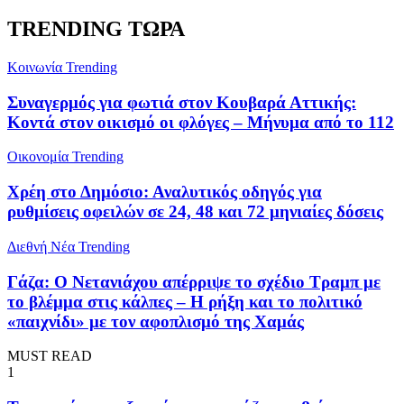
TRENDING ΤΩΡΑ
Κοινωνία
Trending
Συναγερμός για φωτιά στον Κουβαρά Αττικής:
Κοντά στον οικισμό οι φλόγες – Μήνυμα από το 112
Oικονομία
Trending
Χρέη στο Δημόσιο: Αναλυτικός οδηγός για
ρυθμίσεις οφειλών σε 24, 48 και 72 μηνιαίες δόσεις
Διεθνή Νέα
Trending
Γάζα: Ο Νετανιάχου απέρριψε το σχέδιο Τραμπ με
το βλέμμα στις κάλπες – Η ρήξη και το πολιτικό
«παιχνίδι» με τον αφοπλισμό της Χαμάς
MUST READ
1