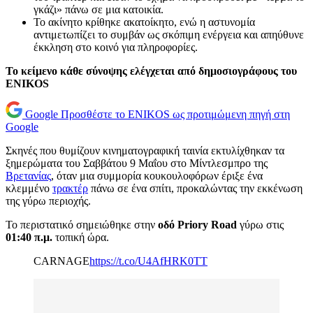
γκάζι» πάνω σε μια κατοικία.
Το ακίνητο κρίθηκε ακατοίκητο, ενώ η αστυνομία
αντιμετωπίζει το συμβάν ως σκόπιμη ενέργεια και απηύθυνε
έκκληση στο κοινό για πληροφορίες.
Το κείμενο κάθε σύνοψης ελέγχεται από δημοσιογράφους του
ENIKOS
Google
Προσθέστε το ENIKOS ως προτιμώμενη πηγή στη
Google
Σκηνές που θυμίζουν κινηματογραφική ταινία εκτυλίχθηκαν τα
ξημερώματα του Σαββάτου 9 Μαΐου στο Μίντλεσμπρο της
Βρετανίας
, όταν μια συμμορία κουκουλοφόρων έριξε ένα
κλεμμένο
τρακτέρ
πάνω σε ένα σπίτι, προκαλώντας την εκκένωση
της γύρω περιοχής.
Το περιστατικό σημειώθηκε στην
οδό Priory Road
γύρω στις
01:40 π.μ.
τοπική ώρα.
CARNAGE
https://t.co/U4AfHRK0TT