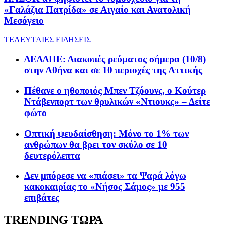
«Γαλάζια Πατρίδα» σε Αιγαίο και Ανατολική
Μεσόγειο
ΤΕΛΕΥΤΑΙΕΣ ΕΙΔΗΣΕΙΣ
ΔΕΔΔΗΕ: Διακοπές ρεύματος σήμερα (10/8)
στην Αθήνα και σε 10 περιοχές της Αττικής
Πέθανε ο ηθοποιός Μπεν Τζόουνς, ο Κούτερ
Ντάβενπορτ των θρυλικών «Ντιουκς» – Δείτε
φώτο
Οπτική ψευδαίσθηση: Μόνο το 1% των
ανθρώπων θα βρει τον σκύλο σε 10
δευτερόλεπτα
Δεν μπόρεσε να «πιάσει» τα Ψαρά λόγω
κακοκαιρίας το «Νήσος Σάμος» με 955
επιβάτες
TRENDING ΤΩΡΑ