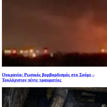
Ουκρανία: Ρωσικός βομβαρδισμός στο Σούμι –
Τουλάχιστον πέντε τραυματίες