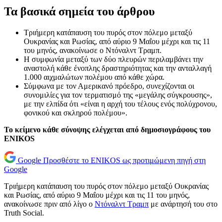
Τα βασικά σημεία του άρθρου
Τριήμερη κατάπαυση του πυρός στον πόλεμο μεταξύ
Ουκρανίας και Ρωσίας, από αύριο 9 Μαΐου μέχρι και τις 11
του μηνός, ανακοίνωσε ο Ντόναλντ Τραμπ.
Η συμφωνία μεταξύ των δύο πλευρών περιλαμβάνει την
αναστολή κάθε ένοπλης δραστηριότητας και την ανταλλαγή
1.000 αιχμαλώτων πολέμου από κάθε χώρα.
Σύμφωνα με τον Αμερικανό πρόεδρο, συνεχίζονται οι
συνομιλίες για τον τερματισμό της «μεγάλης σύγκρουσης»,
με την ελπίδα ότι «είναι η αρχή του τέλους ενός πολύχρονου,
φονικού και σκληρού πολέμου».
Το κείμενο κάθε σύνοψης ελέγχεται από δημοσιογράφους του
ENIKOS
Google
Προσθέστε το ENIKOS ως προτιμώμενη πηγή στη
Google
Τριήμερη κατάπαυση του πυρός στον πόλεμο μεταξύ Ουκρανίας
και Ρωσίας, από αύριο 9 Μαΐου μέχρι και τις 11 του μηνός,
ανακοίνωσε πριν από λίγο ο
Ντόναλντ Τραμπ
με ανάρτησή του στο
Truth Social.