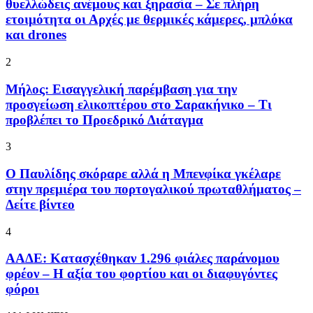
θυελλώδεις ανέμους και ξηρασία – Σε πλήρη
ετοιμότητα οι Αρχές με θερμικές κάμερες, μπλόκα
και drones
2
Μήλος: Εισαγγελική παρέμβαση για την
προσγείωση ελικοπτέρου στο Σαρακήνικο – Τι
προβλέπει το Προεδρικό Διάταγμα
3
Ο Παυλίδης σκόραρε αλλά η Μπενφίκα γκέλαρε
στην πρεμιέρα του πορτογαλικού πρωταθλήματος –
Δείτε βίντεο
4
ΑΑΔΕ: Κατασχέθηκαν 1.296 φιάλες παράνομου
φρέον – Η αξία του φορτίου και οι διαφυγόντες
φόροι