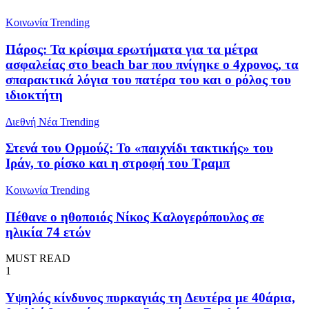
Κοινωνία
Trending
Πάρος: Τα κρίσιμα ερωτήματα για τα μέτρα
ασφαλείας στο beach bar που πνίγηκε ο 4χρονος, τα
σπαρακτικά λόγια του πατέρα του και ο ρόλος του
ιδιοκτήτη
Διεθνή Νέα
Trending
Στενά του Ορμούζ: Το «παιχνίδι τακτικής» του
Ιράν, το ρίσκο και η στροφή του Τραμπ
Κοινωνία
Trending
Πέθανε ο ηθοποιός Νίκος Καλογερόπουλος σε
ηλικία 74 ετών
MUST READ
1
Υψηλός κίνδυνος πυρκαγιάς τη Δευτέρα με 40άρια,