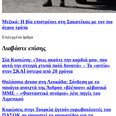
Μεξικό: Η βία επιστρέφει στη Σακατέκας με τον πιο
άγριο τρόπο
Επιλεγμένα άρθρα
Διαβάστε επίσης
Σία Κοσιώνη: «Ίσως ακούτε την καρδιά μου, που
αυτή την στιγμή χτυπά πολύ δυνατά» – Το «αντίο»
στον ΣΚΑΪ ύστερα από 20 χρόνια
Θαλάσσιο drone στη Λευκάδα: Σύνδεση με το
ναυάγιο ανοιχτά της Άνδρου «βλέπουν» αλβανικά
ΜΜΕ – «Φανταστικό σενάριο» λένε πηγές του
Λιμενικού
Κυρώσεις στην Τουρκία ζητούν ευρωβουλευτές του
ΠΑΣΟΚ αν ψηφιστεί το νομοσχέδιο για τη