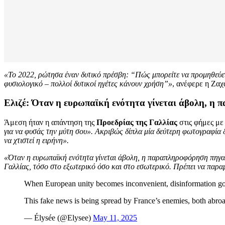
«Το 2022, ρώτησα έναν δυτικό πρέσβη: “Πώς μπορείτε να προμηθεύετ
φυσιολογικό – πολλοί δυτικοί ηγέτες κάνουν χρήση”»
, ανέφερε η Ζαχ
Ελιζέ: Όταν η ευρωπαϊκή ενότητα γίνεται άβολη, η 
Άμεση ήταν η απάντηση της
Προεδρίας της Γαλλίας
στις φήμες με
για να φυσάς την μύτη σου». Ακριβώς δίπλα μία δεύτερη φωτογραφία δε
να χτιστεί η ειρήνη».
«Όταν η ευρωπαϊκή ενότητα γίνεται άβολη, η παραπληροφόρηση πηγαίνε
Γαλλίας, τόσο στο εξωτερικό όσο και στο εσωτερικό. Πρέπει να παρα
When European unity becomes inconvenient, disinformation goes 
This fake news is being spread by France’s enemies, both abro
— Élysée (@Elysee)
May 11, 2025