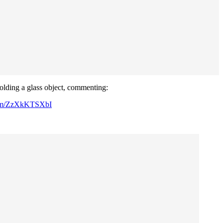
lding a glass object, commenting:
.com/ZzXkKTSXbI