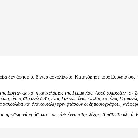
 δεν άφησε το βίντεο ασχολίαστο. Kατηγόρησε τους Ευρωπαίους ηγέ
ης Βρετανίας και η καγκελάριος της Γερμανίας. Αφού έσπρωξαν τον Ζε
υρώπη, όπως στο ανέκδοτο, ένας Γάλλος, ένας Άγγλος και ένας Γερμανό
 σακουλάκι και ένα κουτάλι) πριν φτάσουν οι δημοσιογράφοι»,
ανέφερε
ι προσωρινά πρόσωπα – με κάθε έννοια της λέξης. Απίστευτο υλικό. Ε