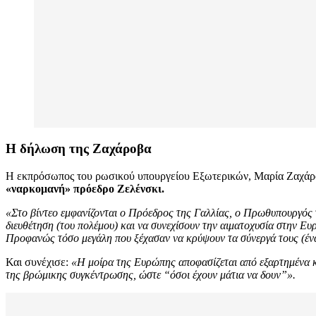
Η δήλωση της Ζαχάροβα
Η εκπρόσωπος του ρωσικού υπουργείου Εξωτερικών, Μαρία Ζαχάροβα
«ναρκομανή» πρόεδρο Ζελένσκι.
«Στο βίντεο εμφανίζονται ο Πρόεδρος της Γαλλίας, ο Πρωθυπουργός τ
διευθέτηση (του πολέμου) και να συνεχίσουν την αιματοχυσία στην Ε
Προφανώς τόσο μεγάλη που ξέχασαν να κρύψουν τα σύνεργά τους (ένα
Και συνέχισε:
«Η μοίρα της Ευρώπης αποφασίζεται από εξαρτημένα κα
της βρώμικης συγκέντρωσης, ώστε “όσοι έχουν μάτια να δουν”».