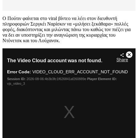
Ο Πούτιν φαίνεται στο viral βίντεο να λέει στον διευθυντή
πληροφοριών Σεργκέι Ναρίσκιν να «μιλήσει ξεκάθαρα» πολλές
φορές, διακόπτοντας και μιλώντας πάνω του καθώς τον πιέζει για
να δει αν υποστηρίζει την αναγνώριση της κυριαρχίας του
Ντόνετσκ και του Λούχανσκ.