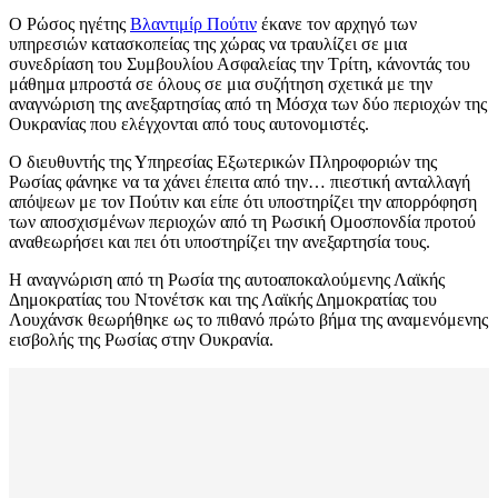
Ο Ρώσος ηγέτης
Βλαντιμίρ Πούτιν
έκανε τον αρχηγό των
υπηρεσιών κατασκοπείας της χώρας να τραυλίζει σε μια
συνεδρίαση του Συμβουλίου Ασφαλείας την Τρίτη, κάνοντάς του
μάθημα μπροστά σε όλους σε μια συζήτηση σχετικά με την
αναγνώριση της ανεξαρτησίας από τη Μόσχα των δύο περιοχών της
Ουκρανίας που ελέγχονται από τους αυτονομιστές.
Ο διευθυντής της Υπηρεσίας Εξωτερικών Πληροφοριών της
Ρωσίας φάνηκε να τα χάνει έπειτα από την… πιεστική ανταλλαγή
απόψεων με τον Πούτιν και είπε ότι υποστηρίζει την απορρόφηση
των αποσχισμένων περιοχών από τη Ρωσική Ομοσπονδία προτού
αναθεωρήσει και πει ότι υποστηρίζει την ανεξαρτησία τους.
Η αναγνώριση από τη Ρωσία της αυτοαποκαλούμενης Λαϊκής
Δημοκρατίας του Ντονέτσκ και της Λαϊκής Δημοκρατίας του
Λουχάνσκ θεωρήθηκε ως το πιθανό πρώτο βήμα της αναμενόμενης
εισβολής της Ρωσίας στην Ουκρανία.