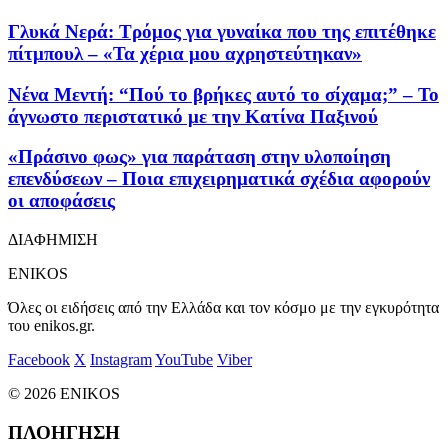
Γλυκά Νερά: Τρόμος για γυναίκα που της επιτέθηκε
πίτμπουλ – «Τα χέρια μου αχρηστεύτηκαν»
Νένα Μεντή: “Πού το βρήκες αυτό το σίχαμα;” – Το
άγνωστο περιστατικό με την Κατίνα Παξινού
«Πράσινο φως» για παράταση στην υλοποίηση
επενδύσεων – Ποια επιχειρηματικά σχέδια αφορούν
οι αποφάσεις
ΔΙΑΦΗΜΙΣΗ
ENIKOS
Όλες οι ειδήσεις από την Ελλάδα και τον κόσμο με την εγκυρότητα
του enikos.gr.
Facebook
X
Instagram
YouTube
Viber
© 2026 ENIKOS
ΠΛΟΗΓΗΣΗ