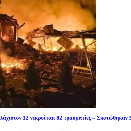
άχιστον 12 νεκροί και 82 τραυματίες – Σκοτώθηκαν 3