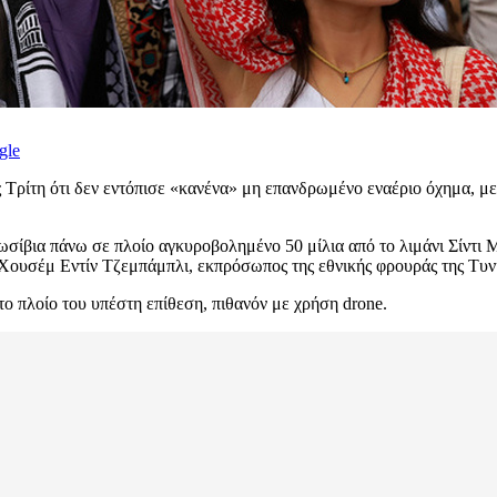
gle
 Τρίτη ότι δεν εντόπισε «κανένα» μη επανδρωμένο εναέριο όχημα, μ
βια πάνω σε πλοίο αγκυροβολημένο 50 μίλια από το λιμάνι Σίντι Μπ
 Χουσέμ Εντίν Τζεμπάμπλι, εκπρόσωπος της εθνικής φρουράς της Τυν
ο πλοίο του υπέστη επίθεση, πιθανόν με χρήση drone.