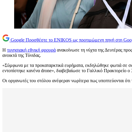
Google
Προσθέστε το ENIKOS ως προτιμώμενη πηγή στη Goo
Η
τυνησιακή εθνική φρουρά
ανακοίνωσε τη νύχτα της Δευτέρας προς
ανοικτά της Τύνιδας.
«Σύμφωνα με τα προκαταρκτικά ευρήματα, εκδηλώθηκε φωτιά σε σωσί
εντοπίστηκε κανένα drone», διαβεβαίωσε το Γαλλικό Πρακτορείο ο
Οι οργανωτές του στόλου ανέφεραν νωρίτερα πως υποπτεύονται ότι τ