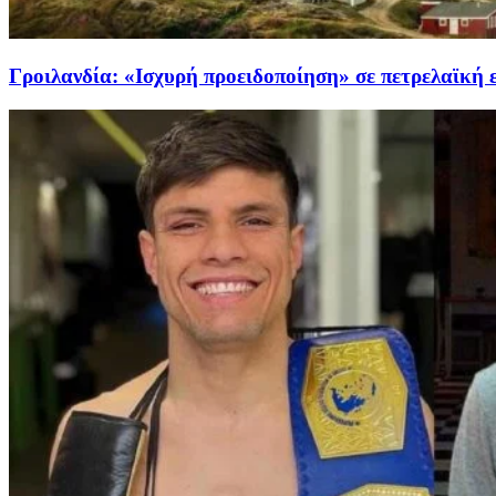
Γροιλανδία: «Ισχυρή προειδοποίηση» σε πετρελαϊκή ε