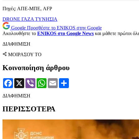
Πηγές: ΑΠΕ-ΜΠΕ, AFP
DRONE
ΓΑΖΑ
ΤΥΝΗΣΙΑ
Google
Προσθέστε το ENIKOS στην Google
Ακολουθήστε το
ENIKOS στο Google News
και μάθετε πρώτοι όλες
ΔΙΑΦΗΜΙΣΗ
ΜΟΙΡΑΣΟΥ ΤΟ
Κοινοποίηση άρθρου
Facebook
X
Viber
WhatsApp
Email
Μοιραστείτε
ΔΙΑΦΗΜΙΣΗ
ΠΕΡΙΣΣΟΤΕΡΑ