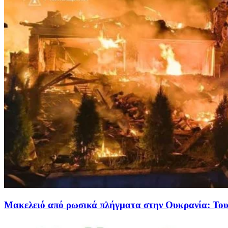
Μακελειό από ρωσικά πλήγματα στην Ουκρανία: Τουλ