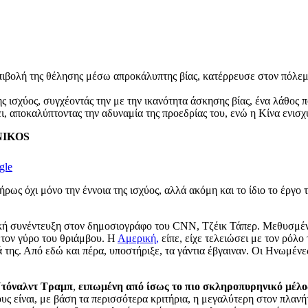
ιβολή της θέλησης μέσω απροκάλυπτης βίας, κατέρρευσε στον πόλεμο
ισχύος, συγχέοντάς την με την ικανότητα άσκησης βίας, ένα λάθος π
 αποκαλύπτοντας την αδυναμία της προεδρίας του, ενώ η Κίνα ενισχύ
ENIKOS
gle
ρως όχι μόνο την έννοια της ισχύος, αλλά ακόμη και το ίδιο το έργο
ική συνέντευξη στον δημοσιογράφο του CNN, Τζέικ Τάπερ. Μεθυσμένο
 τον γύρο του θριάμβου. Η
Αμερική,
είπε, είχε τελειώσει με τον ρόλο
της. Από εδώ και πέρα, υποστήριξε, τα γάντια έβγαιναν. Οι Ηνωμένε
Ντόναλντ Τραμπ
,
ειπωμένη από ίσως το πιο σκληροπυρηνικό μέλος
υς είναι, με βάση τα περισσότερα κριτήρια, η μεγαλύτερη στον πλανήτ