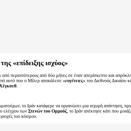
της «επίδειξης ισχύος»
ν από περισσότερους από δύο μήνες σε έναν απερίσκεπτο και απρόκλ
 από αυτό που ο Μίλερ αποκάλεσε
«ευγένειες»
του Διεθνούς Δικαίου κ
Χέγκσεθ
.
ματούχων, το Ιράν κατάφερε να οργανώσει μια ισχυρή απάντηση, πρ
ου ελέγχου των
Στενών του Ορμούζ
, το Ιράν απέκτησε κάτι που μοιάζ
ριοχές του κόσμου.