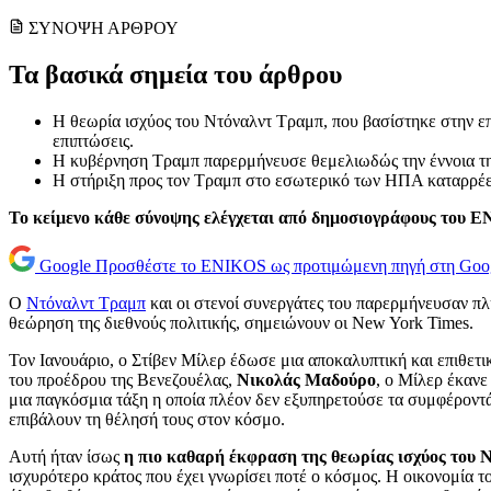
ΣΥΝΟΨΗ ΑΡΘΡΟΥ
Τα βασικά σημεία του άρθρου
Η θεωρία ισχύος του Ντόναλντ Τραμπ, που βασίστηκε στην επ
επιπτώσεις.
Η κυβέρνηση Τραμπ παρερμήνευσε θεμελιωδώς την έννοια της 
Η στήριξη προς τον Τραμπ στο εσωτερικό των ΗΠΑ καταρρέει,
Το κείμενο κάθε σύνοψης ελέγχεται από δημοσιογράφους του 
Google
Προσθέστε το ENIKOS ως προτιμώμενη πηγή στη Goo
Ο
Ντόναλντ Τραμπ
και οι στενοί συνεργάτες του παρερμήνευσαν πλή
θεώρηση της διεθνούς πολιτικής, σημειώνουν οι New York Times.
Τον Ιανουάριο, ο Στίβεν Μίλερ έδωσε μια αποκαλυπτική και επιθετ
του προέδρου της Βενεζουέλας,
Νικολάς Μαδούρο
, ο Μίλερ έκανε
μια παγκόσμια τάξη η οποία πλέον δεν εξυπηρετούσε τα συμφέροντά 
επιβάλουν τη θέλησή τους στον κόσμο.
Αυτή ήταν ίσως
η πιο καθαρή έκφραση της θεωρίας ισχύος του 
ισχυρότερο κράτος που έχει γνωρίσει ποτέ ο κόσμος. Η οικονομία το