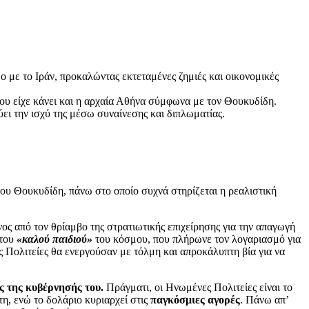
 με το Ιράν, προκαλώντας εκτεταμένες ζημιές και οικονομικές
ου είχε κάνει και η αρχαία Αθήνα σύμφωνα με τον Θουκυδίδη.
ει την ισχύ της μέσω συναίνεσης και διπλωματίας.
 του Θουκυδίδη, πάνω στο οποίο συχνά στηρίζεται η ρεαλιστική
ς από τον θρίαμβο της στρατιωτικής επιχείρησης για την απαγωγή
 του
«καλού παιδιού»
του κόσμου, που πλήρωνε τον λογαριασμό για
ς Πολιτείες θα ενεργούσαν με τόλμη και απροκάλυπτη βία για να
 της κυβέρνησής του.
Πράγματι, οι Ηνωμένες Πολιτείες είναι το
η, ενώ το δολάριο κυριαρχεί στις
παγκόσμιες αγορές
. Πάνω απ’