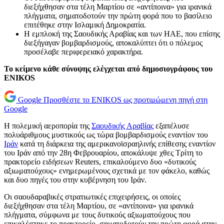
διεξήχθησαν στα τέλη Μαρτίου σε «αντίποινα» για ιρανικά
πλήγματα, σηματοδοτούν την πρώτη φορά που το βασίλειο
επιτέθηκε στην Ισλαμική Δημοκρατία.
Η εμπλοκή της Σαουδικής Αραβίας και των ΗΑΕ, που επίσης
διεξήγαγαν βομβαρδισμούς, αποκαλύπτει ότι ο πόλεμος
προσέλαβε περιφερειακό χαρακτήρα.
Το κείμενο κάθε σύνοψης ελέγχεται από δημοσιογράφους του
ENIKOS
Google
Προσθέστε το ENIKOS ως προτιμώμενη πηγή στη
Google
Η πολεμική αεροπορία της
Σαουδικής Αραβίας
εξαπέλυσε
πολυάριθμους μυστικούς ως τώρα βομβαρδισμούς εναντίον του
Ιράν
κατά τη διάρκεια της αμερικανοϊσραηλινής επίθεσης εναντίον
του Ιράν από την 28η Φεβρουαρίου, αποκάλυψε χθες Τρίτη το
πρακτορείο ειδήσεων Reuters, επικαλούμενο δυο «δυτικούς
αξιωματούχους» ενημερωμένους σχετικά με τον φάκελο, καθώς
και δυο πηγές του στην κυβέρνηση του Ιράν.
Οι σαουδαραβικές στρατιωτικές επιχειρήσεις, οι οποίες
διεξήχθησαν στα τέλη Μαρτίου, σε «αντίποινα» για ιρανικά
πλήγματα, σύμφωνα με τους δυτικούς αξιωματούχους που
επικαλέστηκε το πρακτορείο, σηματοδοτούν την πρώτη φορά στην