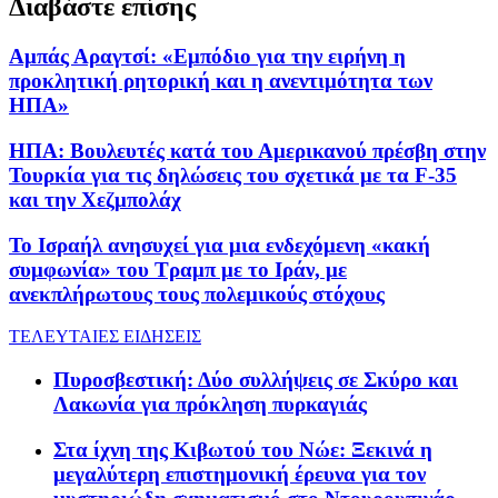
Διαβάστε επίσης
Αμπάς Αραγτσί: «Εμπόδιο για την ειρήνη η
προκλητική ρητορική και η ανεντιμότητα των
ΗΠΑ»
ΗΠΑ: Βουλευτές κατά του Αμερικανού πρέσβη στην
Τουρκία για τις δηλώσεις του σχετικά με τα F-35
και την Χεζμπολάχ
Το Ισραήλ ανησυχεί για μια ενδεχόμενη «κακή
συμφωνία» του Τραμπ με το Ιράν, με
ανεκπλήρωτους τους πολεμικούς στόχους
ΤΕΛΕΥΤΑΙΕΣ ΕΙΔΗΣΕΙΣ
Πυροσβεστική: Δύο συλλήψεις σε Σκύρο και
Λακωνία για πρόκληση πυρκαγιάς
Στα ίχνη της Κιβωτού του Νώε: Ξεκινά η
μεγαλύτερη επιστημονική έρευνα για τον