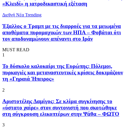
«Κλειδί» η ιατροδικαστική εξέταση
Διεθνή Νέα
Trending
Έξαλλος ο Τραμπ με τις διαρροές για τα μειωμένα
αποθέματα πυρομαχικών των ΗΠΑ – Φοβάται ότι
τον αποδυναμώνουν απέναντι στο Ιράν
MUST READ
1
To δύσκολο καλοκαίρι της Ευρώπης: Πόλεμοι,
πυρκαγιές και μεταναστευτικές κρίσεις δοκιμάζουν
τη «Γηραιά Ήπειρος»
2
Αριστοτέλης Δαμίγος: Σε κλίμα συγκίνησης το
«ύστατο χαίρε» στον συντονιστή που σκοτώθηκε
στη σύγκρουση ελικοπτέρων στην Ψάθα – ΦΩΤΟ
3