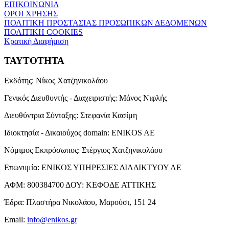
ΕΠΙΚΟΙΝΩΝΙΑ
ΟΡΟΙ ΧΡΗΣΗΣ
ΠΟΛΙΤΙΚΗ ΠΡΟΣΤΑΣΙΑΣ ΠΡΟΣΩΠΙΚΩΝ ΔΕΔΟΜΕΝΩΝ
ΠΟΛΙΤΙΚΗ COOKIES
Κρατική Διαφήμιση
ΤΑΥΤΟΤΗΤΑ
Εκδότης:
Νίκος Χατζηνικολάου
Γενικός Διευθυντής - Διαχειριστής:
Μάνος Νιφλής
Διευθύντρια Σύνταξης:
Στεφανία Κασίμη
Ιδιοκτησία - Δικαιούχος domain:
ENIKOS AE
Νόμιμος Εκπρόσωπος:
Στέργιος Χατζηνικολάου
Επωνυμία:
ΕΝΙΚΟΣ ΥΠΗΡΕΣΙΕΣ ΔΙΑΔΙΚΤΥΟΥ ΑΕ
ΑΦΜ:
800384700
ΔΟΥ:
ΚΕΦΟΔΕ ΑΤΤΙΚΗΣ
Έδρα:
Πλαστήρα Νικολάου, Μαρούσι, 151 24
Email:
info@enikos.gr