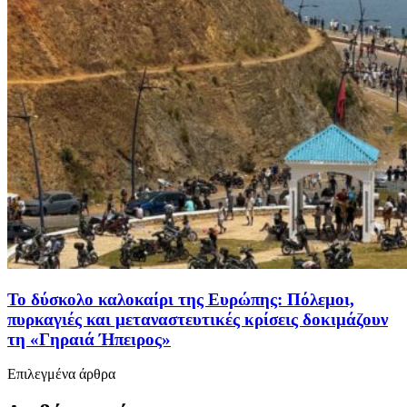
To δύσκολο καλοκαίρι της Ευρώπης: Πόλεμοι,
πυρκαγιές και μεταναστευτικές κρίσεις δοκιμάζουν
τη «Γηραιά Ήπειρος»
Επιλεγμένα άρθρα