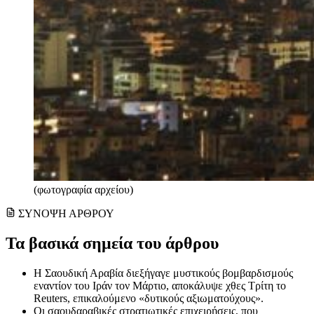
(φωτογραφία αρχείου)
ΣΥΝΟΨΗ ΑΡΘΡΟΥ
Τα βασικά σημεία του άρθρου
Η Σαουδική Αραβία διεξήγαγε μυστικούς βομβαρδισμούς
εναντίον του Ιράν τον Μάρτιο, αποκάλυψε χθες Τρίτη το
Reuters, επικαλούμενο «δυτικούς αξιωματούχους».
Οι σαουδαραβικές στρατιωτικές επιχειρήσεις, που