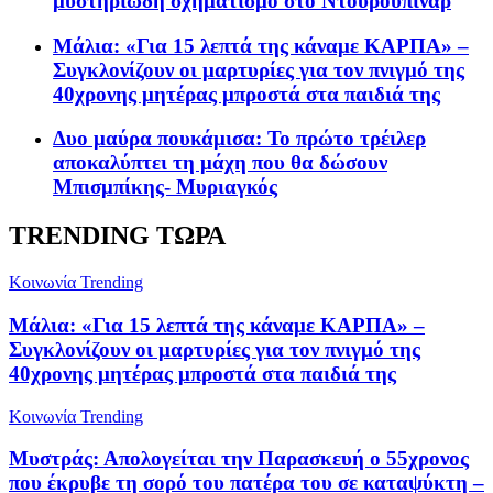
μυστηριώδη σχηματισμό στο Ντουρουπινάρ
Μάλια: «Για 15 λεπτά της κάναμε ΚΑΡΠΑ» –
Συγκλονίζουν οι μαρτυρίες για τον πνιγμό της
40χρονης μητέρας μπροστά στα παιδιά της
Δυο μαύρα πουκάμισα: Το πρώτο τρέιλερ
αποκαλύπτει τη μάχη που θα δώσουν
Μπισμπίκης- Μυριαγκός
TRENDING ΤΩΡΑ
Κοινωνία
Trending
Μάλια: «Για 15 λεπτά της κάναμε ΚΑΡΠΑ» –
Συγκλονίζουν οι μαρτυρίες για τον πνιγμό της
40χρονης μητέρας μπροστά στα παιδιά της
Κοινωνία
Trending
Μυστράς: Απολογείται την Παρασκευή ο 55χρονος
που έκρυβε τη σορό του πατέρα του σε καταψύκτη –