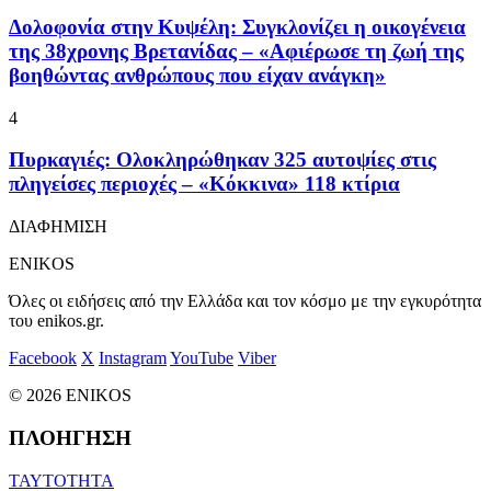
Δολοφονία στην Κυψέλη: Συγκλονίζει η οικογένεια
της 38χρονης Βρετανίδας – «Αφιέρωσε τη ζωή της
βοηθώντας ανθρώπους που είχαν ανάγκη»
4
Πυρκαγιές: Ολοκληρώθηκαν 325 αυτοψίες στις
πληγείσες περιοχές – «Κόκκινα» 118 κτίρια
ΔΙΑΦΗΜΙΣΗ
ENIKOS
Όλες οι ειδήσεις από την Ελλάδα και τον κόσμο με την εγκυρότητα
του enikos.gr.
Facebook
X
Instagram
YouTube
Viber
© 2026 ENIKOS
ΠΛΟΗΓΗΣΗ
ΤΑΥΤΟΤΗΤΑ