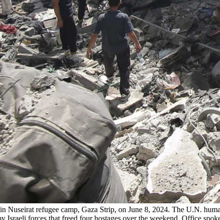
 in Nuseirat refugee camp, Gaza Strip, on June 8, 2024. The U.N. human r
by Israeli forces that freed four hostages over the weekend. Office s