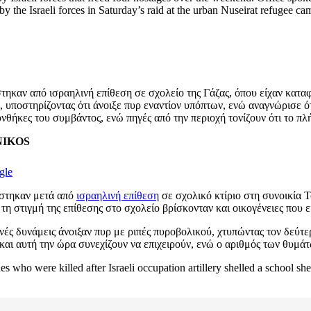
n by the Israeli forces in Saturday’s raid at the urban Nuseirat refugee c
ηκαν από ισραηλινή επίθεση σε σχολείο της Γάζας, όπου είχαν καταφ
, υποστηρίζοντας ότι άνοιξε πυρ εναντίον υπόπτων, ενώ αναγνώρισε 
υνθήκες του συμβάντος, ενώ πηγές από την περιοχή τονίζουν ότι το π
ENIKOS
gle
ίστηκαν μετά από
ισραηλινή επίθεση
σε σχολικό κτίριο στη συνοικία 
τη στιγμή της επίθεσης στο σχολείο βρίσκονταν και οικογένειες που ε
νές δυνάμεις άνοιξαν πυρ με ριπές πυροβολικού, χτυπώντας τον δεύτε
αι αυτή την ώρα συνεχίζουν να επιχειρούν, ενώ ο αριθμός των θυμάτ
es who were killed after Israeli occupation artillery shelled a school she