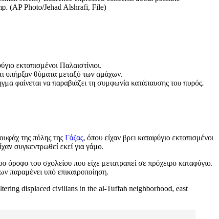
amp. (AP Photo/Jehad Alshrafi, File)
ύγιο εκτοπισμένοι Παλαιστίνιοι.
ότι υπήρξαν θύματα μεταξύ των αμάχων.
λήγμα φαίνεται να παραβιάζει τη συμφωνία κατάπαυσης του πυρός.
Τουφάχ της πόλης της
Γάζας
, όπου είχαν βρει καταφύγιο εκτοπισμένοι
ίχαν συγκεντρωθεί εκεί για γάμο.
ρο όροφο του σχολείου που είχε μετατραπεί σε πρόχειρο καταφύγιο.
ων παραμένει υπό επικαιροποίηση.
ltering displaced civilians in the al-Tuffah neighborhood, east