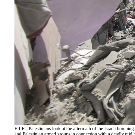
FILE - Palestinians look at the aftermath of the Israeli bombing
and Palestinian armed groups in connection with a deadly raid 