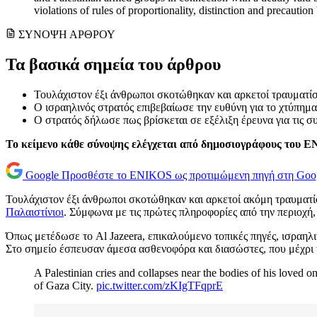
violations of rules of proportionality, distinction and precautio
ΣΥΝΟΨΗ ΑΡΘΡΟΥ
Τα βασικά σημεία του άρθρου
Τουλάχιστον έξι άνθρωποι σκοτώθηκαν και αρκετοί τραυματίστ
Ο ισραηλινός στρατός επιβεβαίωσε την ευθύνη για το χτύπημα
Ο στρατός δήλωσε πως βρίσκεται σε εξέλιξη έρευνα για τις σ
Το κείμενο κάθε σύνοψης ελέγχεται από δημοσιογράφους του 
Google
Προσθέστε το ENIKOS ως προτιμώμενη πηγή στη Goo
Τουλάχιστον έξι άνθρωποι σκοτώθηκαν και αρκετοί ακόμη τραυματ
Παλαιστίνιοι
. Σύμφωνα με τις πρώτες πληροφορίες από την περιοχή, 
Όπως μετέδωσε το Al Jazeera, επικαλούμενο τοπικές πηγές, ισραηλι
Στο σημείο έσπευσαν άμεσα ασθενοφόρα και διασώστες, που μέχρι κ
A Palestinian cries and collapses near the bodies of his loved on
of Gaza City.
pic.twitter.com/zKIgTFqprE