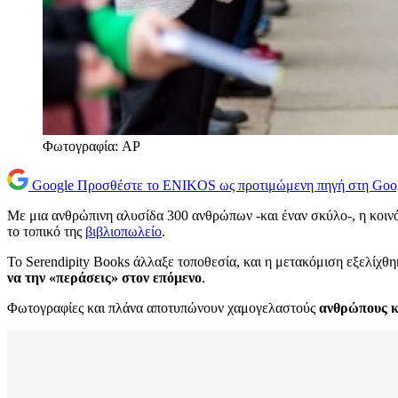
Φωτογραφία: AP
Google
Προσθέστε το ENIKOS ως προτιμώμενη πηγή στη Goo
Με μια ανθρώπινη αλυσίδα 300 ανθρώπων -και έναν σκύλο-, η κοιν
το τοπικό της
βιβλιοπωλείο
.
Το Serendipity Books άλλαξε τοποθεσία, και η μετακόμιση εξελίχθ
να την «περάσεις» στον επόμενο
.
Φωτογραφίες και πλάνα αποτυπώνουν χαμογελαστούς
ανθρώπους κ