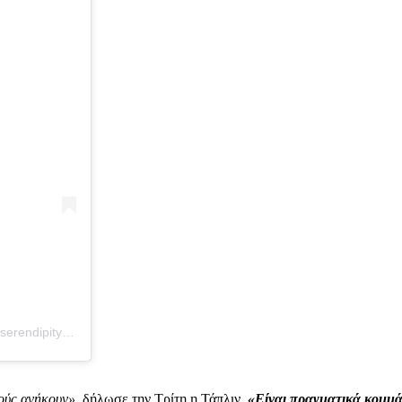
Η δημοσίευση κοινοποιήθηκε από το χρήστη Serendipity Books (@serendipity_books_chelsea)
τούς ανήκουν»
, δήλωσε την Τρίτη η Τάπλιν.
«Είναι πραγματικά κομμάτ