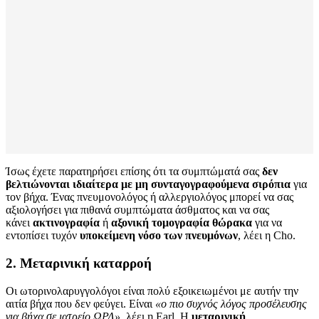
Ίσως έχετε παρατηρήσει επίσης ότι τα συμπτώματά σας
δεν
βελτιώνονται ιδιαίτερα με μη συνταγογραφούμενα σιρόπια
για
τον βήχα. Ένας πνευμονολόγος ή αλλεργιολόγος μπορεί να σας
αξιολογήσει για πιθανά συμπτώματα άσθματος και να σας
κάνει
ακτινογραφία
ή
αξονική τομογραφία θώρακα
για να
εντοπίσει τυχόν
υποκείμενη νόσο των πνευμόνων
, λέει η Cho.
2. Μεταρινική καταρροή
Οι ωτορινολαρυγγολόγοι είναι πολύ εξοικειωμένοι με αυτήν την
αιτία βήχα που δεν φεύγει. Είναι
«ο πιο συχνός λόγος προσέλευσης
για βήχα σε ιατρείο ΩΡΛ»
, λέει η Earl. Η
μεταρινική