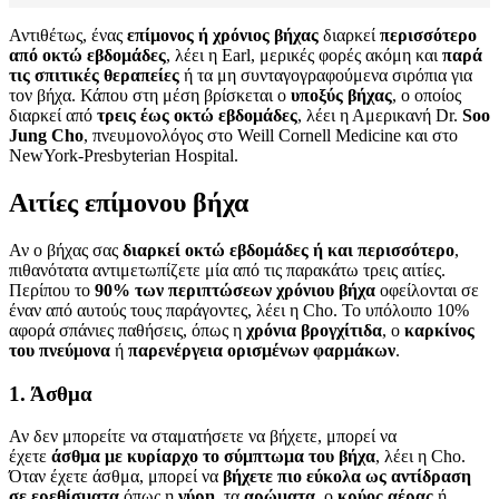
Αντιθέτως, ένας
επίμονος ή χρόνιος βήχας
διαρκεί
περισσότερο
από οκτώ εβδομάδες
, λέει η Earl, μερικές φορές ακόμη και
παρά
τις σπιτικές θεραπείες
ή τα μη συνταγογραφούμενα σιρόπια για
τον βήχα. Κάπου στη μέση βρίσκεται ο
υποξύς βήχας
, ο οποίος
διαρκεί από
τρεις έως οκτώ εβδομάδες
, λέει η Αμερικανή Dr.
Soo
Jung Cho
, πνευμονολόγος στο Weill Cornell Medicine και στο
NewYork-Presbyterian Hospital.
Αιτίες επίμονου βήχα
Αν ο βήχας σας
διαρκεί οκτώ εβδομάδες ή και περισσότερο
,
πιθανότατα αντιμετωπίζετε μία από τις παρακάτω τρεις αιτίες.
Περίπου το
90% των περιπτώσεων χρόνιου βήχα
οφείλονται σε
έναν από αυτούς τους παράγοντες, λέει η Cho. Το υπόλοιπο 10%
αφορά σπάνιες παθήσεις, όπως η
χρόνια βρογχίτιδα
, ο
καρκίνος
του πνεύμονα
ή
παρενέργεια ορισμένων φαρμάκων
.
1. Άσθμα
Αν δεν μπορείτε να σταματήσετε να βήχετε, μπορεί να
έχετε
άσθμα με κυρίαρχο το σύμπτωμα του βήχα
, λέει η Cho.
Όταν έχετε άσθμα, μπορεί να
βήχετε πιο εύκολα ως αντίδραση
σε ερεθίσματα
όπως η
γύρη
, τα
αρώματα
, ο
κρύος αέρας
ή