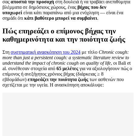
σας
αποσπά την προσοχή
στη δουλειά ή να τραβάει ανεπιθύμητα
βλέμματα σε δημόσιους χώρους, ένας
βήχας που δεν
υποχωρεί
είναι κάτι παραπάνω από μια ενόχληση — είναι ένα
σημάδι ότι
κάτι βαθύτερο μπορεί να συμβαίνει
.
Πώς επηρεάζει ο επίμονος βήχας την
καθημερινότητα και την ποιότητα ζωής
Στη
συστηματική ανασκόπηση του 2024
με τίτλο
Chronic cough:
more than just a persistent cough: a systematic literature review to
understand the impact of chronic cough on quality of life
, οι Bali et
al. συνέθεσαν στοιχεία από
65 μελέτες
για να αξιολογήσουν πώς ο
επίμονος ή ανεξήγητος χρόνιος βήχας (διάρκειας ≥ 8
εβδομάδων)
επηρεάζει την ποιότητα ζωής
των ασθενών που
σχετίζεται με την υγεία. Η ανασκόπηση αποκάλυψε: