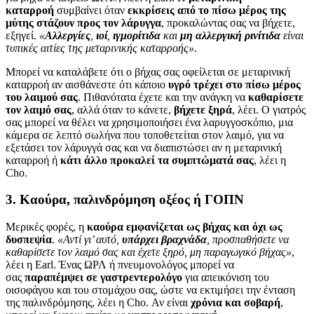
καταρροή
συμβαίνει όταν
εκκρίσεις από το πίσω μέρος της
μύτης στάζουν προς τον λάρυγγα
, προκαλώντας σας να βήχετε,
εξηγεί.
«
Αλλεργίες
,
ιοί
,
ιγμορίτιδα
και
μη αλλεργική ρινίτιδα
είναι
τυπικές αιτίες της μεταρινικής καταρροής»
.
Μπορεί να καταλάβετε ότι ο βήχας σας οφείλεται σε μεταρινική
καταρροή αν αισθάνεστε ότι κάποιο
υγρό τρέχει στο πίσω μέρος
του λαιμού σας
. Πιθανότατα έχετε και την ανάγκη να
καθαρίσετε
τον λαιμό σας
, αλλά όταν το κάνετε,
βήχετε ξηρά
, λέει. Ο γιατρός
σας μπορεί να θέλει να χρησιμοποιήσει ένα λαρυγγοσκόπιο, μια
κάμερα σε λεπτό σωλήνα που τοποθετείται στον λαιμό, για να
εξετάσει τον λάρυγγά σας και να διαπιστώσει αν η μεταρινική
καταρροή ή
κάτι άλλο προκαλεί τα συμπτώματά σας
, λέει η
Cho.
3. Καούρα, παλινδρόμηση οξέος ή ΓΟΠΝ
Μερικές φορές, η
καούρα
εμφανίζεται ως βήχας και όχι ως
δυσπεψία
.
«Αντί γι’ αυτό,
υπάρχει βραχνάδα
, προσπαθήσετε να
καθαρίσετε τον λαιμό σας και έχετε ξηρό, μη παραγωγικό βήχας»
,
λέει η Earl. Ένας ΩΡΛ ή πνευμονολόγος μπορεί να
σας
παραπέμψει σε γαστρεντερολόγο
για απεικόνιση του
οισοφάγου και του στομάχου σας, ώστε να εκτιμήσει την ένταση
της παλινδρόμησης, λέει η Cho. Αν είναι
χρόνια και σοβαρή
,