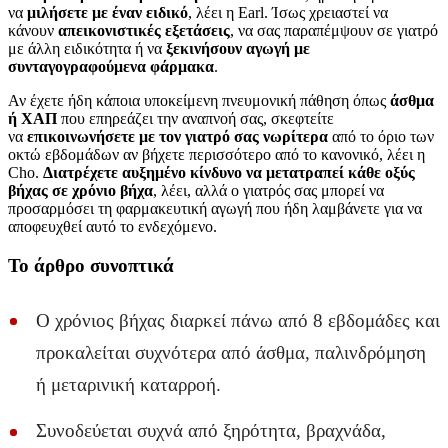
να
μιλήσετε με έναν ειδικό
, λέει η Earl. Ίσως χρειαστεί να
κάνουν
απεικονιστικές εξετάσεις
, να σας παραπέμψουν σε γιατρό
με άλλη ειδικότητα ή να
ξεκινήσουν αγωγή με
συνταγογραφούμενα φάρμακα
.
Αν έχετε ήδη κάποια υποκείμενη πνευμονική πάθηση όπως
άσθμα
ή ΧΑΠ
που επηρεάζει την αναπνοή σας, σκεφτείτε
να
επικοινωνήσετε με τον γιατρό σας νωρίτερα
από το όριο των
οκτώ εβδομάδων αν βήχετε περισσότερο από το κανονικό, λέει η
Cho.
Διατρέχετε αυξημένο κίνδυνο να μετατραπεί κάθε οξύς
βήχας σε χρόνιο βήχα
, λέει, αλλά ο γιατρός σας μπορεί να
προσαρμόσει τη φαρμακευτική αγωγή που ήδη λαμβάνετε για να
αποφευχθεί αυτό το ενδεχόμενο.
Το άρθρο συνοπτικά
Ο χρόνιος βήχας διαρκεί πάνω από 8 εβδομάδες και
προκαλείται συχνότερα από άσθμα, παλινδρόμηση
ή μεταρινική καταρροή.
Συνοδεύεται συχνά από ξηρότητα, βραχνάδα,