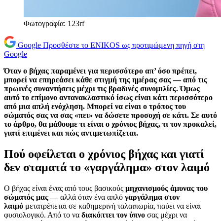
Φωτογραφία: 123rf
Google
Προσθέστε το ENIKOS ως προτιμώμενη πηγή στη
Google
Όταν ο βήχας παραμένει για περισσότερο απ’ όσο πρέπει,
μπορεί να επηρεάσει κάθε στιγμή της ημέρας σας — από τις
πρωινές συναντήσεις μέχρι τις βραδινές συνομιλίες. Όμως
αυτό το επίμονο αντανακλαστικό ίσως είναι κάτι περισσότερο
από μια απλή ενόχληση. Μπορεί να είναι ο τρόπος του
σώματός σας να σας «πει» να δώσετε προσοχή σε κάτι. Σε αυτό
το άρθρο, θα μάθουμε τι είναι ο χρόνιος βήχας, τι τον προκαλεί,
γιατί επιμένει και πώς αντιμετωπίζεται.
Πού οφείλεται ο χρόνιος βήχας και γιατί
δεν σταματά το «γαργάλημα» στον λαιμό
Ο βήχας είναι ένας από τους βασικούς
μηχανισμούς άμυνας του
σώματός μας
— αλλά όταν ένα απλό
γαργάλημα στον
λαιμό
μετατρέπεται σε καθημερινή ταλαιπωρία, παύει να είναι
φυσιολογικό. Από το να
διακόπτει τον ύπνο
σας μέχρι να