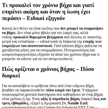
Τι προκαλεί τον χρόνιο βήχα και γιατί
επιμένει ακόμη και όταν η ίωση έχει
περάσει – Ειδικοί εξηγούν
Κανείς δεν θέλει να είναι εκείνος που
δεν μπορεί να σταματήσει
να βήχει
. Δεν είναι μόνο άβολο για τον λαιμό σας, αλλά
επίσης
προκαλεί θυμωμένα βλέμματα
από άλλους σε ασανσέρ,
μετρό και εστιατόρια — ειδικά κατά τη διάρκεια της
εποχής των
λοιμώξεων του αναπνευστικού
. Γιατί κάποιοι βήχες φαίνεται να
χρειάζονται μήνες για να υποχωρήσουν; Πνευμονολόγος και
ωτορινολαρυγγολόγος εξηγούν τα αίτια του χρόνιου βήχα και τι
μπορείτε να κάνετε για να τον αντιμετωπίσετε.
Πώς ορίζεται ο χρόνιος βήχας – Πόσο
διαρκεί
Για να καταλάβετε τι κρύβεται πίσω από έναν επίμονο βήχα,
βοηθάει να παρακολουθείτε
πόσο καιρό τον έχετε
. Υπάρχουν
συγκεκριμένα χρονικά διαστήματα που καθορίζουν αν ένας βήχας
είναι χρόνιος ή όχι. Ένας
οξύς ή παροδικός βήχας
διαρκεί
έως και
τρεις εβδομάδες
, εξηγεί η Αμερικανή Dr.
Natalie Earl
,
ωτορινολαρυγγολόγος στο Centers for Advanced ENT Care—