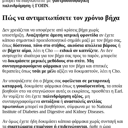
μπορεί να διαγνωστείτε με
γαστροοισοφαγική
παλινδρόμηση
ή
ΓΟΠΝ
.
Πώς να αντιμετωπίσετε τον χρόνιο βήχα
Δεν χρειάζεται να υποφέρετε από κρίσεις βήχα χωρίς
υποστήριξη.
Αναζητήστε άμεση ιατρική φροντίδα
αν έχετε
κάποιο σημαντικό προειδοποιητικό σημάδι μαζί με τον βήχα σας,
όπως
δύσπνοια
,
πόνο στο στήθος
,
ακούσια απώλεια βάρους
ή
αν
βήχετε αίμα
, λέει η Cho —
ειδικά αν καπνίζετε
. Αν δεν
ανησυχείτε ιδιαίτερα για τον βήχα σας προς το παρόν, μπορείτε
να
δοκιμάσετε μερικές μεθόδους στο σπίτι
.
Μη
συνταγογραφούμενα φάρμακα
για τον βήχα και σπιτικές
θεραπείες όπως
τσάι με μέλι
αξίζει να δοκιμαστούν, λέει η Cho.
Αν υποψιάζεστε ότι ο βήχας σας
οφείλεται σε μεταρινική
καταρροή
, δοκιμάστε φάρμακα όπως η
γουαϊφενεσίνη
, τα οποία
βοηθούν στο να στεγνώσουν αυτές οι εκκρίσεις, προσθέτει η Earl.
Αν νομίζετε ότι έχετε
παλινδρόμηση οξέος
, μη
συνταγογραφούμενα
αντιόξινα
ή
αναστολείς αντλίας
πρωτονίων
μπορεί να βοηθήσουν, σύμφωνα με το National
Institute of Diabetes and Digestive and Kidney Diseases.
Αν όμως έχετε ήδη δοκιμάσει κάποια φάρμακα χωρίς συνταγή και
τα
συμπτώματα επιμένουν ή επιδεινώνονται
, ήρθε η ώρα