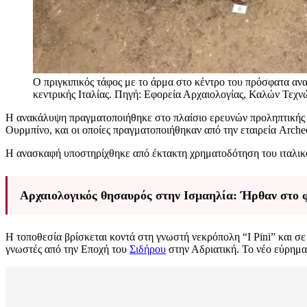
Ο πριγκιπικός τάφος με το άρμα στο κέντρο του πρόσφατα αν
κεντρικής Ιταλίας. Πηγή: Εφορεία Αρχαιολογίας, Καλών Τεχ
Η ανακάλυψη πραγματοποιήθηκε στο πλαίσιο ερευνών προληπτικής α
Ουρμπίνο, και οι οποίες πραγματοποιήθηκαν από την εταιρεία Arch
Η ανασκαφή υποστηρίχθηκε από έκτακτη χρηματοδότηση του ιταλικ
Αρχαιολογικός θησαυρός στην Ισμαηλία: Ήρθαν στο φ
Η τοποθεσία βρίσκεται κοντά στη γνωστή νεκρόπολη “I Pini” και σ
γνωστές από την Εποχή του
Σιδήρου
στην Αδριατική. Το νέο εύρημα