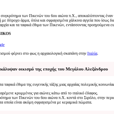
ό συγκρότημα των Πικενών του 6ου αιώνα π.Χ., αποκαλύπτοντας έναν 
 με δίτροχο άρμα, όπλα και σφραγισμένα χάλκινα αγγεία που ίσως δι
αρχία και τα ταφικά έθιμα των Πικενών, εντάσσοντας προηγούμενα ε
ENIKOS
gle
ιτισμού φέρνει στο φως η αρχαιολογική σκαπάνη στην
Ιταλία
.
ακάλυψαν οικισμό της εποχής του Μεγάλου Αλεξάνδρου
α ταφικά έθιμα της ευγενικής τάξης μιας αρχαίας πολεμικής κοινωνίας
ρέμενε κρυμμένος για αιώνες κάτω από το ιταλικό έδαφος.
ρότημα των Πικενών του 6ου αιώνα π.Χ. κοντά στο Σιρόλο, στην περι
 τα οποία είναι ακόμη σφραγισμένα με κεραμικά πώματα.