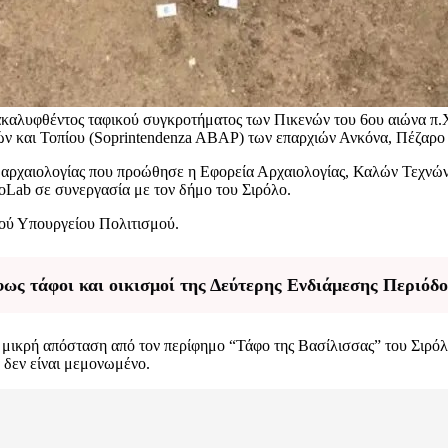
ακαλυφθέντος ταφικού συγκροτήματος των Πικενών του 6ου αιώνα π.Χ
νών και Τοπίου (Soprintendenza ABAP) των επαρχιών Ανκόνα, Πέζαρο
ρχαιολογίας που προώθησε η Εφορεία Αρχαιολογίας, Καλών Τεχνών κα
eoLab σε συνεργασία με τον δήμο του Σιρόλο.
ού Υπουργείου Πολιτισμού.
ως τάφοι και οικισμοί της Δεύτερης Ενδιάμεσης Περιόδ
ε μικρή απόσταση από τον περίφημο “Τάφο της Βασίλισσας” του Σιρόλ
 δεν είναι μεμονωμένο.