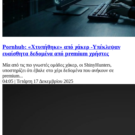
Pornhub: «Χτυπήθηκε» από χάκερ -Υπέκλεψαν
ευαίσθητα δεδομένα από premium χρήστες
Μία από τις πιο γνωστές ομάδες χάκερ, οι ShinyHunters,
υποστηρίζει ότι έβαλε στο χέρι δεδομένα που ανήκουν σε
premium...
04:05
| Τετάρτη 17 Δεκεμβρίου 2025