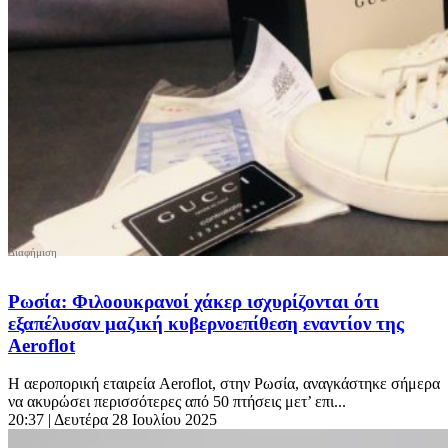
Ρωσία: Φιλοουκρανοί χάκερ ισχυρίζονται ότι
εξαπέλυσαν μαζική κυβερνοεπίθεση εναντίον της
Aeroflot
Η αεροπορική εταιρεία Aeroflot, στην Ρωσία, αναγκάστηκε σήμερα
να ακυρώσει περισσότερες από 50 πτήσεις μετ’ επι...
20:37
| Δευτέρα 28 Ιουλίου 2025