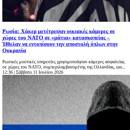
Ρωσία: Χάκερ μετέτρεψαν οικιακές κάμερες σε
χώρες του ΝΑΤΟ σε «μάτια» κατασκοπείας –
Ήθελαν να εντοπίσουν την αποστολή όπλων στην
Ουκρανία
Ρωσικές μυστικές υπηρεσίες χρησιμοποίησαν κάμερες ασφαλείας
σε χώρες του ΝΑΤΟ, συμπεριλαμβανομένης της Ολλανδίας, για...
12:36
| Σάββατο 11 Ιουλίου 2026