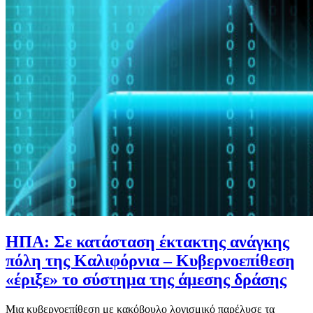
ΗΠΑ: Σε κατάσταση έκτακτης ανάγκης
πόλη της Καλιφόρνια – Κυβερνοεπίθεση
«έριξε» το σύστημα της άμεσης δράσης
Μια κυβερνοεπίθεση με κακόβουλο λογισμικό παρέλυσε τα