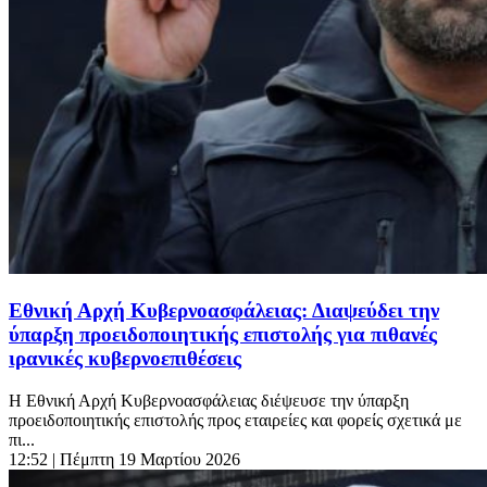
Εθνική Αρχή Κυβερνοασφάλειας: Διαψεύδει την
ύπαρξη προειδοποιητικής επιστολής για πιθανές
ιρανικές κυβερνοεπιθέσεις
Η Εθνική Αρχή Κυβερνοασφάλειας διέψευσε την ύπαρξη
προειδοποιητικής επιστολής προς εταιρείες και φορείς σχετικά με
πι...
12:52
| Πέμπτη 19 Μαρτίου 2026