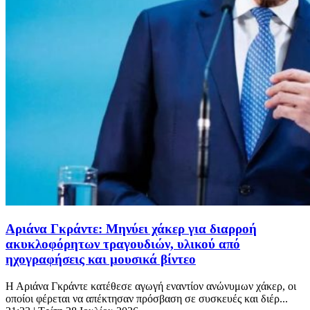
Αριάνα Γκράντε: Μηνύει χάκερ για διαρροή
ακυκλοφόρητων τραγουδιών, υλικού από
ηχογραφήσεις και μουσικά βίντεο
Η Αριάνα Γκράντε κατέθεσε αγωγή εναντίον ανώνυμων χάκερ, οι
οποίοι φέρεται να απέκτησαν πρόσβαση σε συσκευές και διέρ...