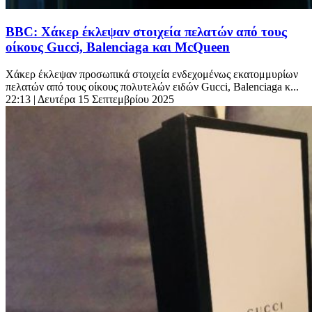
BBC: Χάκερ έκλεψαν στοιχεία πελατών από τους
οίκους Gucci, Balenciaga και McQueen
Χάκερ έκλεψαν προσωπικά στοιχεία ενδεχομένως εκατομμυρίων
πελατών από τους οίκους πολυτελών ειδών Gucci, Balenciaga κ...
22:13
| Δευτέρα 15 Σεπτεμβρίου 2025