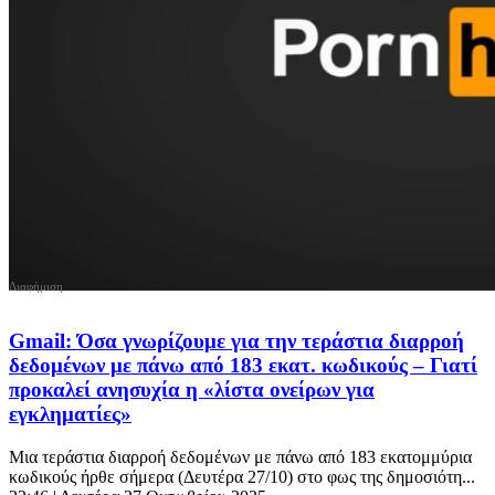
Gmail: Όσα γνωρίζουμε για την τεράστια διαρροή
δεδομένων με πάνω από 183 εκατ. κωδικούς – Γιατί
προκαλεί ανησυχία η «λίστα ονείρων για
εγκληματίες»
Μια τεράστια διαρροή δεδομένων με πάνω από 183 εκατομμύρια
κωδικούς ήρθε σήμερα (Δευτέρα 27/10) στο φως της δημοσιότη...