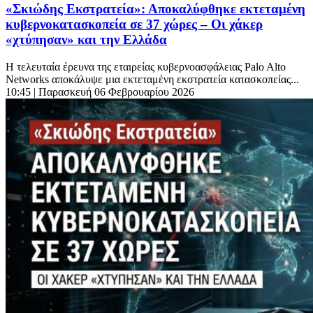
«Σκιώδης Εκστρατεία»: Αποκαλύφθηκε εκτεταμένη
κυβερνοκατασκοπεία σε 37 χώρες – Οι χάκερ
«χτύπησαν» και την Ελλάδα
Η τελευταία έρευνα της εταιρείας κυβερνοασφάλειας Palo Alto
Networks αποκάλυψε μια εκτεταμένη εκστρατεία κατασκοπείας...
10:45
| Παρασκευή 06 Φεβρουαρίου 2026