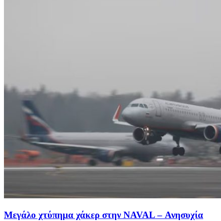
Μεγάλο χτύπημα χάκερ στην NAVAL – Ανησυχία