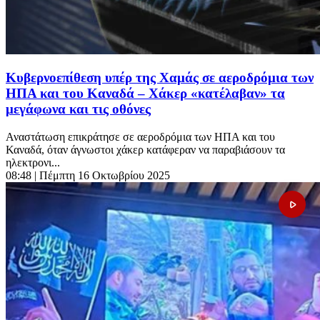
Κυβερνοεπίθεση υπέρ της Χαμάς σε αεροδρόμια των
ΗΠΑ και του Καναδά – Χάκερ «κατέλαβαν» τα
μεγάφωνα και τις οθόνες
Αναστάτωση επικράτησε σε αεροδρόμια των ΗΠΑ και του
Καναδά, όταν άγνωστοι χάκερ κατάφεραν να παραβιάσουν τα
ηλεκτρονι...
08:48
| Πέμπτη 16 Οκτωβρίου 2025