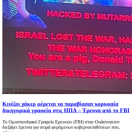
Κινέζοι χάκερ φέρεται να παραβίασαν κορυφαία
δικηγορικά γραφεία στις ΗΠΑ – Έρευνα από το FBI
Το Ομοσπονδιακό Γραφείο Ερευνών (FBI) στην Ουάσινγκτον
διεξάγει έρευνα για σειρά φερόμενων κυβερνοεπιθέσεων που,