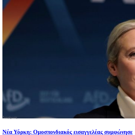
Νέα Υόρκη: Ομοσπονδιακός εισαγγελέας συμφώνησε