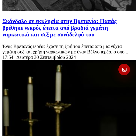
Σκάνδαλο σε εκκλησία στην Βρετανία: Παπάς
βρέθηκε νεκρός έπειτα από βραδιά γεμάτη
ναρκωτικά και σεξ με συνάδελφό του
Ένας Βρετανός ιερέας έχασε τη ζωή του έπειτα από μια νύχτα
γεμάτη σεξ και χρήση ναρκωτικών με έναν Βέλγο ιερέα, ο οπο...
17:54
| Δευτέρα 30 Σεπτεμβρίου 2024