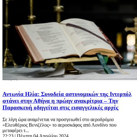
Αντωνία Ηλία: Συνοδεία αστυνομικών της Ιντερπόλ
φτάνει στην Αθήνα η πρώην ανακρίτρια – Την
Παρασκευή οδηγείται στις εισαγγελικές αρχές
Σε λίγη ώρα αναμένεται να προσγειωθεί στο αεροδρόμιο
«Ελευθέριος Βενιζέλος» το αεροσκάφος από Λονδίνο που
μεταφέρει τ...
22:23
| Πέμπτη 04 Απριλίου 2024