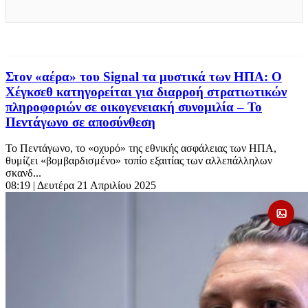
Στον «αέρα» του Signal τα μυστικά των ΗΠΑ: Ο
Χέγκσεθ κατηγορείται για διαρροή στρατιωτικών
πληροφοριών σε οικογενειακή συνομιλία – Το
Πεντάγωνο σε αποσύνθεση
Το Πεντάγωνο, το «οχυρό» της εθνικής ασφάλειας των ΗΠΑ,
θυμίζει «βομβαρδισμένο» τοπίο εξαιτίας των αλλεπάλληλων
σκανδ...
08:19
| Δευτέρα 21 Απριλίου 2025