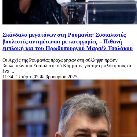
Σκάνδαλο μεγατόνων στη Ρουμανία: Σοσιαλιστές
βουλευτές αντιμέτωποι με κατηγορίες – Πιθανή
εμπλοκή και του Πρωθυπουργού Μαρσέλ Τσολάκου
Οι Αρχές της Ρουμανίας προχώρησαν στη σύλληψη πρώην
βουλευτών του Σοσιαλιστικού Κόμματος για την εμπλοκή τους σε
ένα ...
11:34
| Τετάρτη 05 Φεβρουαρίου 2025