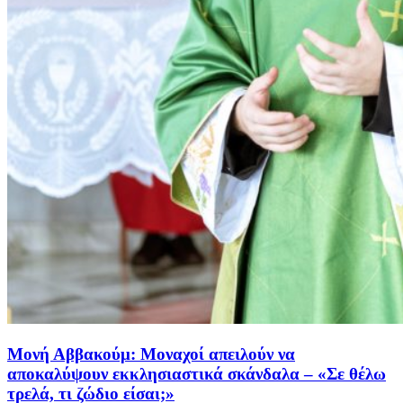
Μονή Αββακούμ: Μοναχοί απειλούν να
αποκαλύψουν εκκλησιαστικά σκάνδαλα – «Σε θέλω
τρελά, τι ζώδιο είσαι;»