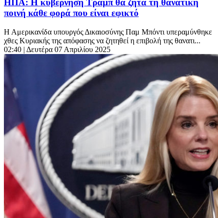
ΗΠΑ: Η κυβέρνηση Τραμπ θα ζητά τη θανατική
ποινή κάθε φορά που είναι εφικτό
Η Αμερικανίδα υπουργός Δικαιοσύνης Παμ Μπόντι υπεραμύνθηκε
χθες Κυριακής της απόφασης να ζητηθεί η επιβολή της θανατι...
02:40
| Δευτέρα 07 Απριλίου 2025