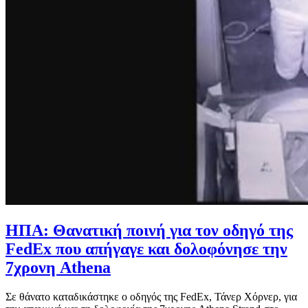
ΗΠΑ: Θανατική ποινή για τον οδηγό της
FedEx που απήγαγε και δολοφόνησε την
7χρονη Athena
Σε θάνατο καταδικάστηκε ο οδηγός της FedEx, Τάνερ Χόρνερ, για