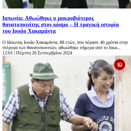
Ιαπωνία: Αθωώθηκε ο μακροβιότερος
θανατοποινίτης στον κόσμο – Η τραγική ιστορία
του Ιουάο Χακαμάντα
Ο Ιάπωνας Ιουάο Χακαμάντα, 88 ετών, που πέρασε 46 χρόνια στην
πτέρυγα των θανατοποινιτών, αθωώθηκε σήμερα από το δικα...
12:01
| Πέμπτη 26 Σεπτεμβρίου 2024