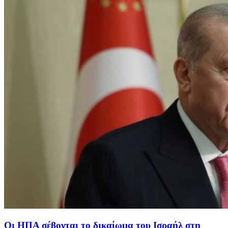
Οι ΗΠΑ σέβονται το δικαίωμα του Ισραήλ στη