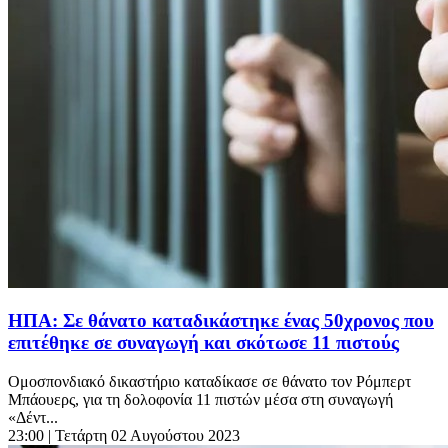
ΗΠΑ: Σε θάνατο καταδικάστηκε ένας 50χρονος που
επιτέθηκε σε συναγωγή και σκότωσε 11 πιστούς
Ομοσπονδιακό δικαστήριο καταδίκασε σε θάνατο τον Ρόμπερτ
Μπάουερς, για τη δολοφονία 11 πιστών μέσα στη συναγωγή
«Δέντ...
23:00
| Τετάρτη 02 Αυγούστου 2023