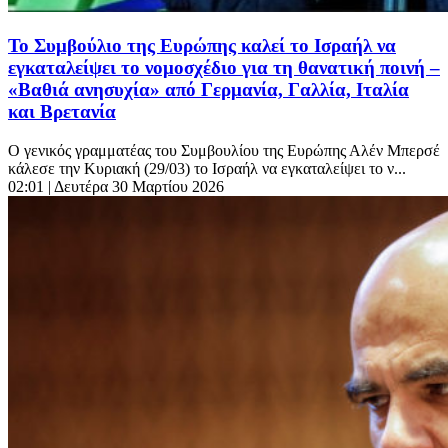
Το Συμβούλιο της Ευρώπης καλεί το Ισραήλ να
εγκαταλείψει το νομοσχέδιο για τη θανατική ποινή –
«Bαθιά ανησυχία» από Γερμανία, Γαλλία, Ιταλία
και Βρετανία
Ο γενικός γραμματέας του Συμβουλίου της Ευρώπης Αλέν Μπερσέ
κάλεσε την Κυριακή (29/03) το Ισραήλ να εγκαταλείψει το ν...
02:01
| Δευτέρα 30 Μαρτίου 2026