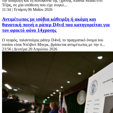
την απαγωγή και τη δολοφονία της 7χρονης Athena Strand στο
Τέξας, σε μία υπόθεση που είχε συγκλ...
11:34
| Τετάρτη 06 Μαΐου 2026
Αντιμέτωπος με ισόβια κάθειρξη ή ακόμη και
θανατική ποινή ο ράπερ D4vd που κατηγορείται για
τον φρικτό φόνο 14χρονης
Ο νεαρός, ταλαντούχος ράπερ D4vd, το πραγματικό όνομα του
οποίου είναι Ντέιβιντ Μπερκ, βρίσκεται αντιμέτωπος με την π...
23:56
| Δευτέρα 20 Απριλίου 2026