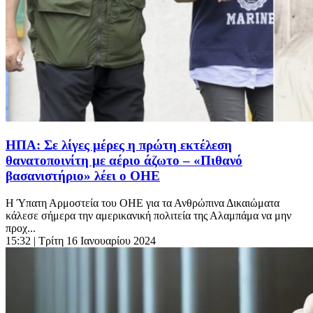
ΗΠΑ: Σε λίγες μέρες η πρώτη εκτέλεση
θανατοποινίτη με αέριο άζωτο – «Πιθανό
βασανιστήριο» λέει ο ΟΗΕ
Η Ύπατη Αρμοστεία του ΟΗΕ για τα Ανθρώπινα Δικαιώματα
κάλεσε σήμερα την αμερικανική πολιτεία της Αλαμπάμα να μην
προχ...
15:32
| Τρίτη 16 Ιανουαρίου 2024