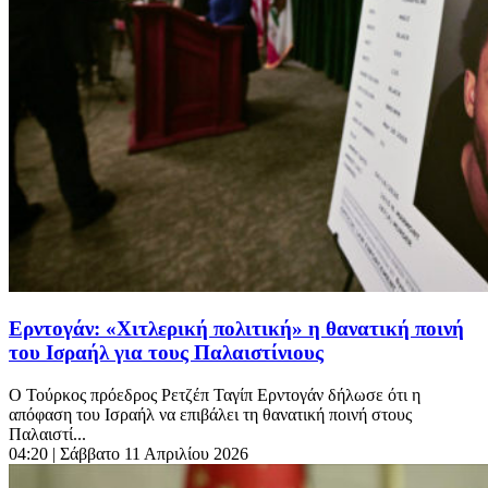
Ερντογάν: «Χιτλερική πολιτική» η θανατική ποινή
του Ισραήλ για τους Παλαιστίνιους
Ο Τούρκος πρόεδρος Ρετζέπ Ταγίπ Ερντογάν δήλωσε ότι η
απόφαση του Ισραήλ να επιβάλει τη θανατική ποινή στους
Παλαιστί...
04:20
| Σάββατο 11 Απριλίου 2026