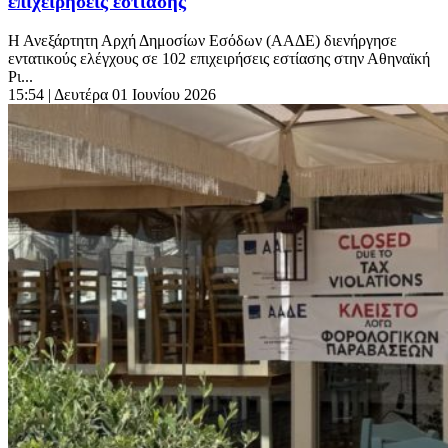
επιχειρήσεις εστίασης
Η Ανεξάρτητη Αρχή Δημοσίων Εσόδων (ΑΑΔΕ) διενήργησε
εντατικούς ελέγχους σε 102 επιχειρήσεις εστίασης στην Αθηναϊκή
Ρι...
15:54
| Δευτέρα 01 Ιουνίου 2026