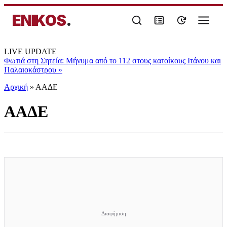
ENIKOS
.
LIVE UPDATE
Φωτιά στη Σητεία: Μήνυμα από το 112 στους κατοίκους Ιτάνου και
Παλαιοκάστρου
»
Αρχική
»
ΑΑΔΕ
ΑΑΔΕ