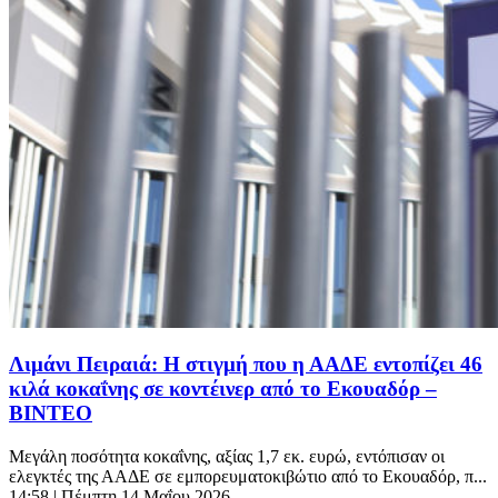
Λιμάνι Πειραιά: Η στιγμή που η ΑΑΔΕ εντοπίζει 46
κιλά κοκαΐνης σε κοντέινερ από το Εκουαδόρ –
ΒΙΝΤΕΟ
Μεγάλη ποσότητα κοκαΐνης, αξίας 1,7 εκ. ευρώ, εντόπισαν οι
ελεγκτές της ΑΑΔΕ σε εμπορευματοκιβώτιο από το Εκουαδόρ, π...
14:58
| Πέμπτη 14 Μαΐου 2026