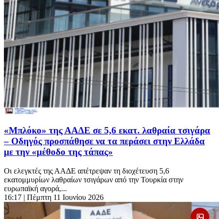
«Μπλόκο» της ΑΑΔΕ σε 5,6 εκατ. λαθραία τσιγάρα
– Οδηγός προσπάθησε να τα περάσει στην Ελλάδα
με την «μέθοδο της τάπας»
Οι ελεγκτές της ΑΑΔΕ απέτρεψαν τη διοχέτευση 5,6
εκατομμυρίων λαθραίων τσιγάρων από την Τουρκία στην
ευρωπαϊκή αγορά,...
16:17
| Πέμπτη 11 Ιουνίου 2026