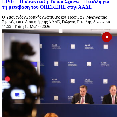
LIVE – Η συνέντευξη Τύπου Σχοινά – Πιτσιλή για
τη μετάβαση του ΟΠΕΚΕΠΕ στην ΑΑΔΕ
Ο Υπουργός Αγροτικής Ανάπτυξης και Τροφίμων, Μαργαρίτης
Σχοινάς και ο Διοικητής της ΑΑΔΕ, Γιώργος Πιτσιλής, δίνουν συ...
11:55
| Τρίτη 12 Μαΐου 2026