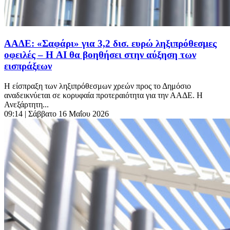
ΑΑΔΕ: «Σαφάρι» για 3,2 δισ. ευρώ ληξιπρόθεσμες
οφειλές – Η AI θα βοηθήσει στην αύξηση των
εισπράξεων
Η είσπραξη των ληξιπρόθεσμων χρεών προς το Δημόσιο
αναδεικνύεται σε κορυφαία προτεραιότητα για την ΑΑΔΕ. Η
Ανεξάρτητη...
09:14
| Σάββατο 16 Μαΐου 2026