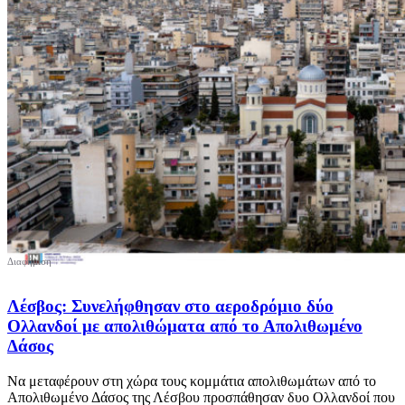
Λέσβος: Συνελήφθησαν στο αεροδρόμιο δύο
Ολλανδοί με απολιθώματα από το Απολιθωμένο
Δάσος
Να μεταφέρουν στη χώρα τους κομμάτια απολιθωμάτων από το
Απολιθωμένο Δάσος της Λέσβου προσπάθησαν δυο Ολλανδοί που