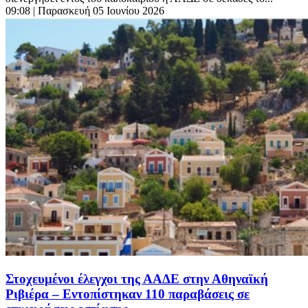
09:08
| Παρασκευή 05 Ιουνίου 2026
Στοχευμένοι έλεγχοι της ΑΑΔΕ στην Αθηναϊκή
Ριβιέρα – Εντοπίστηκαν 110 παραβάσεις σε