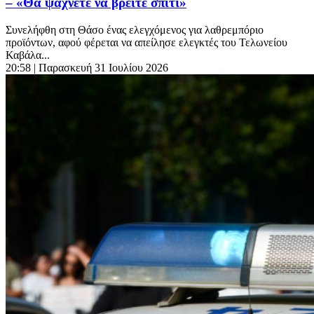
– «Θα ψάχνετε να βρείτε σπίτι»
Συνελήφθη στη Θάσο ένας ελεγχόμενος για λαθρεμπόριο
προϊόντων, αφού φέρεται να απείλησε ελεγκτές του Τελωνείου
Καβάλα...
20:58
| Παρασκευή 31 Ιουλίου 2026