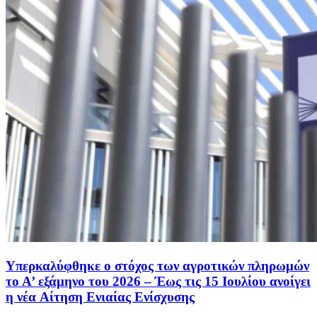
Υπερκαλύφθηκε ο στόχος των αγροτικών πληρωμών
το Α’ εξάμηνο του 2026 – Έως τις 15 Ιουλίου ανοίγει
η νέα Aίτηση Eνιαίας Ενίσχυσης