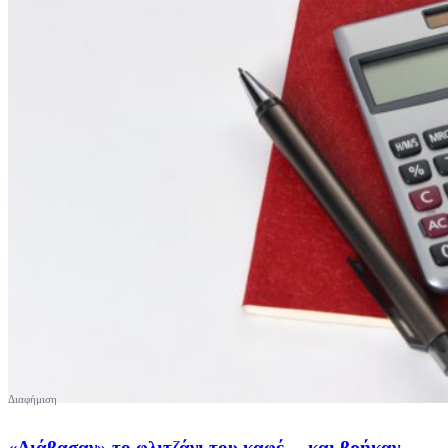
«Διάβασαν» το φλιτζάνι του καφέ… και βρήκαν