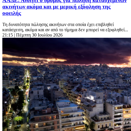
ΑΑΔΕ: Ανοίγει ο δρόμος για πώληση κατασχεμένων
ακινήτων ακόμα και με μερική εξόφληση της
οφειλής
Τη δυνατότητα πώλησης ακινήτων στα οποία έχει επιβληθεί
κατάσχεση, ακόμα και αν από το τίμημα δεν μπορεί να εξοφληθεί...
21:15
| Πέμπτη 30 Ιουλίου 2026