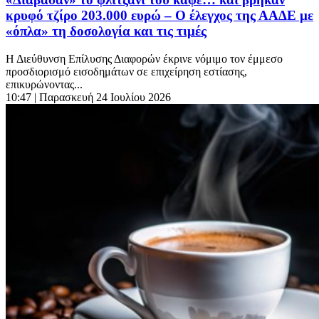
κρυφό τζίρο 203.000 ευρώ – Ο έλεγχος της ΑΑΔΕ με
«όπλα» τη δοσολογία και τις τιμές
Η Διεύθυνση Επίλυσης Διαφορών έκρινε νόμιμο τον έμμεσο
προσδιορισμό εισοδημάτων σε επιχείρηση εστίασης,
επικυρώνοντας...
10:47
| Παρασκευή 24 Ιουλίου 2026