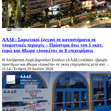
ΑΑΔΕ: Σαρωτικοί έλεγχοι σε καταστήματα σε
τουριστικές περιοχές – Πρόστιμα άνω του 1 εκατ.
ευρώ και 48ωρο «λουκέτο» σε 8 επιχειρήσεις
Η Ανεξάρτητη Αρχή Δημοσίων Εσόδων (ΑΑΔΕ) επέβαλε «βροχή»
προστίμων και 48ωρα «λουκέτα» σε οκτώ επιχειρήσεις μετά από ...
11:14
| Τετάρτη 29 Ιουλίου 2026