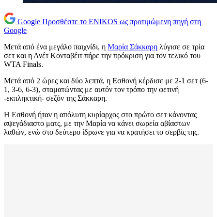
Google
Προσθέστε το ENIKOS ως προτιμώμενη πηγή στη
Google
Μετά από ένα μεγάλο παιχνίδι, η
Μαρία Σάκκαρη
λύγισε σε τρία
σετ και η Ανέτ Κονταβέιτ πήρε την πρόκριση για τον τελικό του
WTA Finals.
Μετά από 2 ώρες και δύο λεπτά, η Εσθονή κέρδισε με 2-1 σετ (6-
1, 3-6, 6-3), σταματώντας με αυτόν τον τρόπο την φετινή
-εκπληκτική- σεζόν της Σάκκαρη.
Η Εσθονή ήταν η απόλυτη κυρίαρχος στο πρώτο σετ κάνοντας
αψεγάδιαστο ματς, με την Μαρία να κάνει σωρεία αβίαστων
λαθών, ενώ στο δεύτερο ίδρωνε για να κρατήσει το σερβίς της.