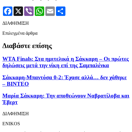
Facebook
X
Viber
WhatsApp
Email
Μοιραστείτε
ΔΙΑΦΗΜΙΣΗ
Επιλεγμένα άρθρα
Διαβάστε επίσης
WTA Finals: Στα ημιτελικά η Σάκκαρη – Οι πρώτες
δηλώσεις μετά την νίκη επί της Σαμπαλένκα
Σάκκαρη-Μπαντόσα 0-2: Έχασε αλλά… δεν χάθηκε
– BINTEO
Mαρία Σάκκαρη: Την αποθεώνουν Ναβρατίλοβα και
Έβερτ
ΔΙΑΦΗΜΙΣΗ
ENIKOS