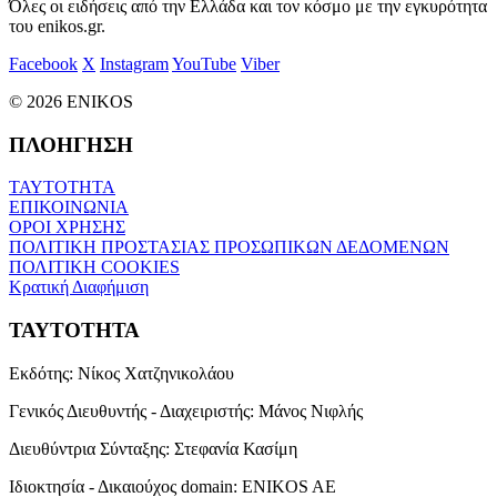
Όλες οι ειδήσεις από την Ελλάδα και τον κόσμο με την εγκυρότητα
του enikos.gr.
Facebook
X
Instagram
YouTube
Viber
© 2026 ENIKOS
ΠΛΟΗΓΗΣΗ
ΤΑΥΤΟΤΗΤΑ
ΕΠΙΚΟΙΝΩΝΙΑ
ΟΡΟΙ ΧΡΗΣΗΣ
ΠΟΛΙΤΙΚΗ ΠΡΟΣΤΑΣΙΑΣ ΠΡΟΣΩΠΙΚΩΝ ΔΕΔΟΜΕΝΩΝ
ΠΟΛΙΤΙΚΗ COOKIES
Κρατική Διαφήμιση
ΤΑΥΤΟΤΗΤΑ
Εκδότης:
Νίκος Χατζηνικολάου
Γενικός Διευθυντής - Διαχειριστής:
Μάνος Νιφλής
Διευθύντρια Σύνταξης:
Στεφανία Κασίμη
Ιδιοκτησία - Δικαιούχος domain:
ENIKOS AE