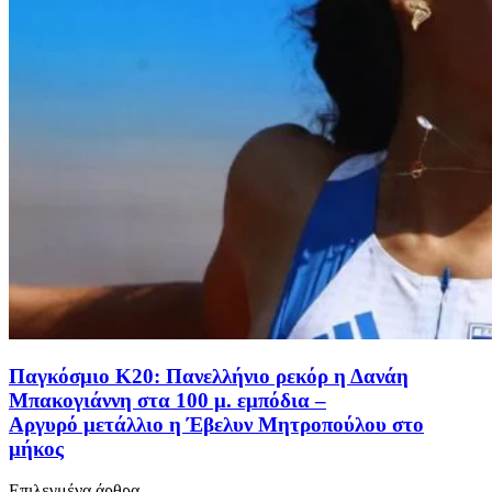
Παγκόσμιο Κ20: Πανελλήνιο ρεκόρ η Δανάη
Μπακογιάννη στα 100 μ. εμπόδια –
Αργυρό μετάλλιο η Έβελυν Μητροπούλου στο
μήκος
Επιλεγμένα άρθρα