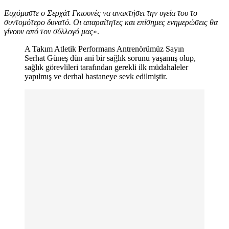
Ευχόμαστε ο Σερχάτ Γκιουνές να ανακτήσει την υγεία του το
συντομότερο δυνατό. Οι απαραίτητες και επίσημες ενημερώσεις θα
γίνουν από τον σύλλογό μας
».
A Takım Atletik Performans Antrenörümüz Sayın
Serhat Güneş dün ani bir sağlık sorunu yaşamış olup,
sağlık görevlileri tarafından gerekli ilk müdahaleler
yapılmış ve derhal hastaneye sevk edilmiştir.