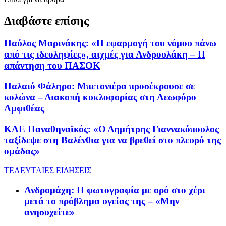
Διαβάστε επίσης
Παύλος Μαρινάκης: «Η εφαρμογή του νόμου πάνω
από τις ιδεοληψίες», αιχμές για Ανδρουλάκη – Η
απάντηση του ΠΑΣΟΚ
Παλαιό Φάληρο: Μπετονιέρα προσέκρουσε σε
κολώνα – Διακοπή κυκλοφορίας στη Λεωφόρο
Αμφιθέας
ΚΑΕ Παναθηναϊκός: «Ο Δημήτρης Γιαννακόπουλος
ταξίδεψε στη Βαλένθια για να βρεθεί στο πλευρό της
ομάδας»
ΤΕΛΕΥΤΑΙΕΣ ΕΙΔΗΣΕΙΣ
Ανδρομάχη: Η φωτογραφία με ορό στο χέρι
μετά το πρόβλημα υγείας της – «Μην
ανησυχείτε»