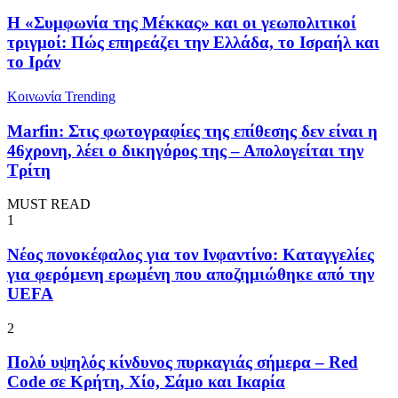
Η «Συμφωνία της Μέκκας» και οι γεωπολιτικοί
τριγμοί: Πώς επηρεάζει την Ελλάδα, το Ισραήλ και
το Ιράν
Κοινωνία
Trending
Marfin: Στις φωτογραφίες της επίθεσης δεν είναι η
46χρονη, λέει ο δικηγόρος της – Απολογείται την
Τρίτη
MUST READ
1
Νέος πονοκέφαλος για τον Ινφαντίνο: Καταγγελίες
για φερόμενη ερωμένη που αποζημιώθηκε από την
UEFA
2
Πολύ υψηλός κίνδυνος πυρκαγιάς σήμερα – Red
Code σε Κρήτη, Χίο, Σάμο και Ικαρία