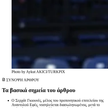
Photo by Aykut AKICI/TURKPIX
ΣΥΝΟΨΗ ΑΡΘΡΟΥ
Τα βασικά σημεία του άρθρου
Ο Σερχάτ Γκιουνές, μέλος του προπονητικού επιτελείου της
Αναντολού Εφές, νοσηλεύεται διασωληνωμένος, μετά το