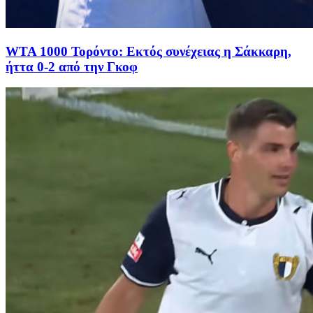
WTA 1000 Τορόντο: Εκτός συνέχειας η Σάκκαρη,
ήττα 0-2 από την Γκοφ