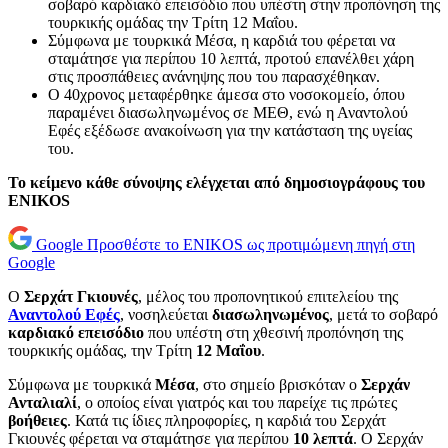
σοβαρό καρδιακό επεισόδιο που υπέστη στην προπόνηση της
τουρκικής ομάδας την Τρίτη 12 Μαΐου.
Σύμφωνα με τουρκικά Μέσα, η καρδιά του φέρεται να
σταμάτησε για περίπου 10 λεπτά, προτού επανέλθει χάρη
στις προσπάθειες ανάνηψης που του παρασχέθηκαν.
Ο 40χρονος μεταφέρθηκε άμεσα στο νοσοκομείο, όπου
παραμένει διασωληνωμένος σε ΜΕΘ, ενώ η Αναντολού
Εφές εξέδωσε ανακοίνωση για την κατάσταση της υγείας
του.
Το κείμενο κάθε σύνοψης ελέγχεται από δημοσιογράφους του
ENIKOS
Google
Προσθέστε το ENIKOS ως προτιμώμενη πηγή στη
Google
Ο
Σερχάτ Γκιουνές
, μέλος του προπονητικού επιτελείου της
Αναντολού Εφές
, νοσηλεύεται
διασωληνωμένος
, μετά το σοβαρό
καρδιακό επεισόδιο
που υπέστη στη χθεσινή προπόνηση της
τουρκικής ομάδας, την Τρίτη
12 Μαΐου
.
Σύμφωνα με τουρκικά
Μέσα
, στο σημείο βρισκόταν ο
Σερχάν
Ανταλιαλί
, ο οποίος είναι γιατρός και του παρείχε τις πρώτες
βοήθειες
. Κατά τις ίδιες πληροφορίες, η καρδιά του Σερχάτ
Γκιουνές φέρεται να σταμάτησε για περίπου
10 λεπτά
. Ο Σερχάν