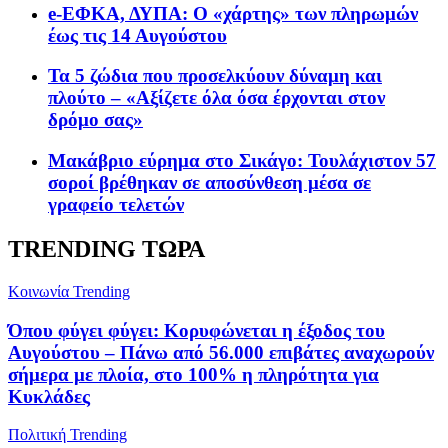
e-ΕΦΚΑ, ΔΥΠΑ: Ο «χάρτης» των πληρωμών
έως τις 14 Αυγούστου
Τα 5 ζώδια που προσελκύουν δύναμη και
πλούτο – «Αξίζετε όλα όσα έρχονται στον
δρόμο σας»
Μακάβριο εύρημα στο Σικάγο: Τουλάχιστον 57
σοροί βρέθηκαν σε αποσύνθεση μέσα σε
γραφείο τελετών
TRENDING ΤΩΡΑ
Κοινωνία
Trending
Όπου φύγει φύγει: Κορυφώνεται η έξοδος του
Αυγούστου – Πάνω από 56.000 επιβάτες αναχωρούν
σήμερα με πλοία, στο 100% η πληρότητα για
Κυκλάδες
Πολιτική
Trending