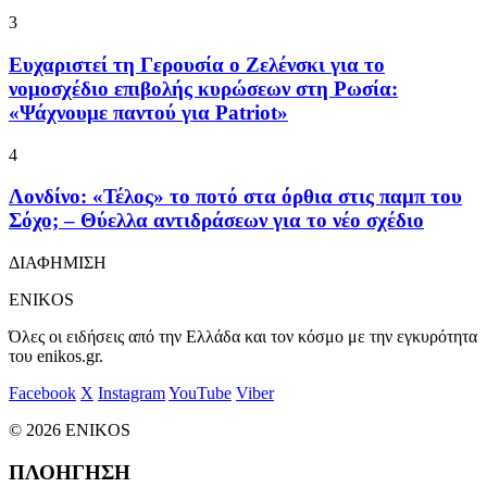
3
Ευχαριστεί τη Γερουσία ο Ζελένσκι για το
νομοσχέδιο επιβολής κυρώσεων στη Ρωσία:
«Ψάχνουμε παντού για Patriot»
4
Λονδίνο: «Τέλος» το ποτό στα όρθια στις παμπ του
Σόχο; – Θύελλα αντιδράσεων για το νέο σχέδιο
ΔΙΑΦΗΜΙΣΗ
ENIKOS
Όλες οι ειδήσεις από την Ελλάδα και τον κόσμο με την εγκυρότητα
του enikos.gr.
Facebook
X
Instagram
YouTube
Viber
© 2026 ENIKOS
ΠΛΟΗΓΗΣΗ