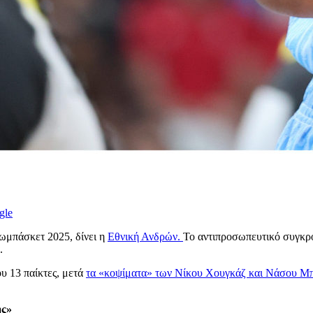
gle
ρωμπάσκετ 2025, δίνει η
Εθνική Ανδρών.
Το αντιπροσωπευτικό συγκρό
.
υ 13 παίκτες, μετά
τα «κοψίματα» των Νίκου Χουγκάζ και Νάσου Μ
ης»