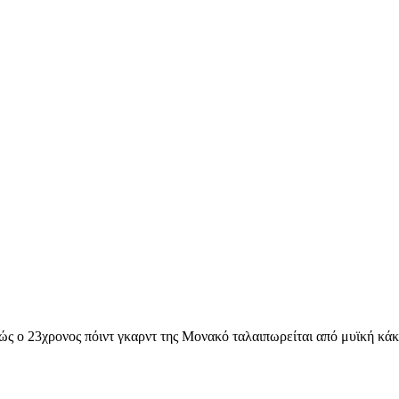
θώς ο 23χρονος πόιντ γκαρντ της Μονακό ταλαιπωρείται από μυϊκή κά