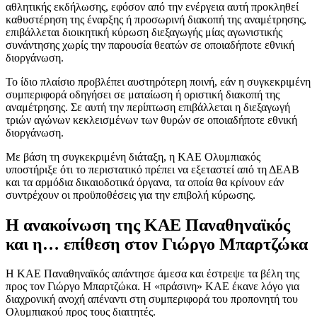
αθλητικής εκδήλωσης, εφόσον από την ενέργεια αυτή προκληθεί
καθυστέρηση της έναρξης ή προσωρινή διακοπή της αναμέτρησης,
επιβάλλεται διοικητική κύρωση διεξαγωγής μίας αγωνιστικής
συνάντησης χωρίς την παρουσία θεατών σε οποιαδήποτε εθνική
διοργάνωση.
Το ίδιο πλαίσιο προβλέπει αυστηρότερη ποινή, εάν η συγκεκριμένη
συμπεριφορά οδηγήσει σε ματαίωση ή οριστική διακοπή της
αναμέτρησης. Σε αυτή την περίπτωση επιβάλλεται η διεξαγωγή
τριών αγώνων κεκλεισμένων των θυρών σε οποιαδήποτε εθνική
διοργάνωση.
Με βάση τη συγκεκριμένη διάταξη, η ΚΑΕ Ολυμπιακός
υποστήριξε ότι το περιστατικό πρέπει να εξεταστεί από τη ΔΕΑΒ
και τα αρμόδια δικαιοδοτικά όργανα, τα οποία θα κρίνουν εάν
συντρέχουν οι προϋποθέσεις για την επιβολή κύρωσης.
Η ανακοίνωση της ΚΑΕ Παναθηναϊκός
και η… επίθεση στον Γιώργο Μπαρτζώκα
Η ΚΑΕ Παναθηναϊκός απάντησε άμεσα και έστρεψε τα βέλη της
προς τον Γιώργο Μπαρτζώκα. Η «πράσινη» ΚΑΕ έκανε λόγο για
διαχρονική ανοχή απέναντι στη συμπεριφορά του προπονητή του
Ολυμπιακού προς τους διαιτητές.