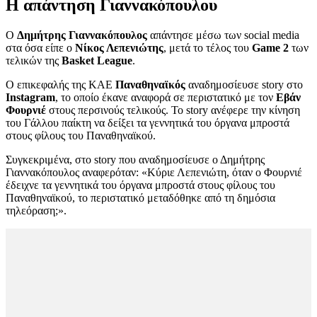
Η απάντηση Γιαννακόπουλου
Ο
Δημήτρης Γιαννακόπουλος
απάντησε μέσω των social media
στα όσα είπε ο
Νίκος Λεπενιώτης
, μετά το τέλος του
Game 2
των
τελικών της
Basket League
.
Ο επικεφαλής της ΚΑΕ
Παναθηναϊκός
αναδημοσίευσε story στο
Instagram
, το οποίο έκανε αναφορά σε περιστατικό με τον
Εβάν
Φουρνιέ
στους περσινούς τελικούς. Το story ανέφερε την κίνηση
του Γάλλου παίκτη να δείξει τα γεννητικά του όργανα μπροστά
στους φίλους του Παναθηναϊκού.
Συγκεκριμένα, στο story που αναδημοσίευσε ο Δημήτρης
Γιαννακόπουλος αναφερόταν: «Κύριε Λεπενιώτη, όταν ο Φουρνιέ
έδειχνε τα γεννητικά του όργανα μπροστά στους φίλους του
Παναθηναϊκού, το περιστατικό μεταδόθηκε από τη δημόσια
τηλεόραση;».