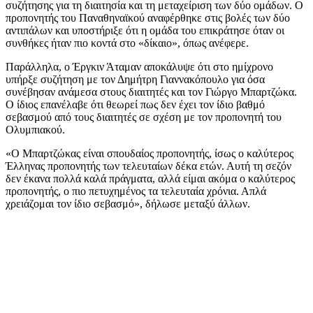
συζήτησης για τη διαιτησία και τη μεταχείριση των δύο ομάδων. Ο
προπονητής του Παναθηναϊκού αναφέρθηκε στις βολές των δύο
αντιπάλων και υποστήριξε ότι η ομάδα του επικράτησε όταν οι
συνθήκες ήταν πιο κοντά στο «δίκαιο», όπως ανέφερε.
Παράλληλα, ο Έργκιν Άταμαν αποκάλυψε ότι στο ημίχρονο
υπήρξε συζήτηση με τον Δημήτρη Γιαννακόπουλο για όσα
συνέβησαν ανάμεσα στους διαιτητές και τον Γιώργο Μπαρτζώκα.
Ο ίδιος επανέλαβε ότι θεωρεί πως δεν έχει τον ίδιο βαθμό
σεβασμού από τους διαιτητές σε σχέση με τον προπονητή του
Ολυμπιακού.
«Ο Μπαρτζώκας είναι σπουδαίος προπονητής, ίσως ο καλύτερος
Έλληνας προπονητής των τελευταίων δέκα ετών. Αυτή τη σεζόν
δεν έκανα πολλά καλά πράγματα, αλλά είμαι ακόμα ο καλύτερος
προπονητής, ο πιο πετυχημένος τα τελευταία χρόνια. Απλά
χρειάζομαι τον ίδιο σεβασμό», δήλωσε μεταξύ άλλων.