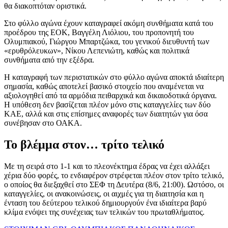
θα διακοπτόταν οριστικά.
Στο φύλλο αγώνα έχουν καταγραφεί ακόμη συνθήματα κατά του
προέδρου της ΕΟΚ, Βαγγέλη Λιόλιου, του προπονητή του
Ολυμπιακού, Γιώργου Μπαρτζώκα, του γενικού διευθυντή των
«ερυθρόλευκων», Νίκου Λεπενιώτη, καθώς και πολιτικά
συνθήματα από την εξέδρα.
Η καταγραφή των περιστατικών στο φύλλο αγώνα αποκτά ιδιαίτερη
σημασία, καθώς αποτελεί βασικό στοιχείο που αναμένεται να
αξιολογηθεί από τα αρμόδια πειθαρχικά και δικαιοδοτικά όργανα.
Η υπόθεση δεν βασίζεται πλέον μόνο στις καταγγελίες των δύο
ΚΑΕ, αλλά και στις επίσημες αναφορές των διαιτητών για όσα
συνέβησαν στο ΟΑΚΑ.
Το βλέμμα στον… τρίτο τελικό
Με τη σειρά στο 1-1 και το πλεονέκτημα έδρας να έχει αλλάξει
χέρια δύο φορές, το ενδιαφέρον στρέφεται πλέον στον τρίτο τελικό,
ο οποίος θα διεξαχθεί στο ΣΕΦ τη Δευτέρα (8/6, 21:00). Ωστόσο, οι
καταγγελίες, οι ανακοινώσεις, οι αιχμές για τη διαιτησία και η
ένταση του δεύτερου τελικού δημιουργούν ένα ιδιαίτερα βαρύ
κλίμα ενόψει της συνέχειας των τελικών του πρωταθλήματος.