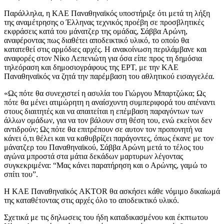
Παράλληλα, η ΚΑΕ Παναθηναϊκός υποστήριξε ότι μετά τη λήξη
της αναμέτρησης ο Έλληνας τεχνικός προέβη σε προσβλητικές
εκφράσεις κατά του μάνατζερ της ομάδας, Σάββα Αρώνη,
αναφέροντας πως διαθέτει αποδεικτικό υλικό, το οποίο θα
κατατεθεί στις αρμόδιες αρχές. Η ανακοίνωση περιλάμβανε και
αναφορές στον Νίκο Λεπενιώτη για όσα είπε προς τη δημόσια
τηλεόραση και δημοσιογράφους της ΕΡΤ, με την ΚΑΕ
Παναθηναϊκός να ζητά την παρέμβαση του αθλητικού εισαγγελέα.
«Ως πότε θα συνεχιστεί η ασυλία του Γιώργου Μπαρτζώκα; Ως
πότε θα μένει ατιμώρητη η αναίσχυντη συμπεριφορά του απέναντι
στους διαιτητές και να απαιτείται η επέμβαση παραγόντων των
άλλων ομάδων, για να τον βάλουν στη θέση του, ενώ εκείνοι δεν
αντιδρούν; Ως πότε θα επιτρέπουν σε αυτον τον προπονητή να
κάνει ό,τι θέλει και να καθυβρίζει παράγοντες, όπως έκανε με τον
μάνατζερ του Παναθηναϊκού, Σάββα Αρώνη μετά το τέλος του
αγώνα μπροστά στα μάτια δεκάδων μαρτυρων λέγοντας
συγκεκριμένα: “Μας κάνει παρατήρηση και ο Αρώνης, γαμώ το
σπίτι του”.
Η ΚΑΕ Παναθηναϊκός AKTOR θα ασκήσει κάθε νόμιμο δικαίωμά
της καταθέτοντας στις αρχές όλο το αποδεικτικό υλικό.
Σχετικά με τις δηλωσεις του ήδη καταδικασμένου και έκπτωτου