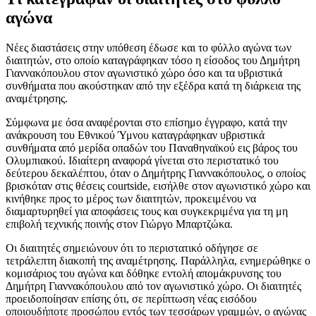
αγώνα
Νέες διαστάσεις στην υπόθεση έδωσε και το φύλλο αγώνα των
διαιτητών, στο οποίο καταγράφηκαν τόσο η είσοδος του Δημήτρη
Γιαννακόπουλου στον αγωνιστικό χώρο όσο και τα υβριστικά
συνθήματα που ακούστηκαν από την εξέδρα κατά τη διάρκεια της
αναμέτρησης.
Σύμφωνα με όσα αναφέρονται στο επίσημο έγγραφο, κατά την
ανάκρουση του Εθνικού Ύμνου καταγράφηκαν υβριστικά
συνθήματα από μερίδα οπαδών του Παναθηναϊκού εις βάρος του
Ολυμπιακού. Ιδιαίτερη αναφορά γίνεται στο περιστατικό του
δεύτερου δεκαλέπτου, όταν ο Δημήτρης Γιαννακόπουλος, ο οποίος
βρισκόταν στις θέσεις courtside, εισήλθε στον αγωνιστικό χώρο και
κινήθηκε προς το μέρος των διαιτητών, προκειμένου να
διαμαρτυρηθεί για αποφάσεις τους και συγκεκριμένα για τη μη
επιβολή τεχνικής ποινής στον Γιώργο Μπαρτζώκα.
Οι διαιτητές σημειώνουν ότι το περιστατικό οδήγησε σε
τετράλεπτη διακοπή της αναμέτρησης. Παράλληλα, ενημερώθηκε ο
κομισάριος του αγώνα και δόθηκε εντολή απομάκρυνσης του
Δημήτρη Γιαννακόπουλου από τον αγωνιστικό χώρο. Οι διαιτητές
προειδοποίησαν επίσης ότι, σε περίπτωση νέας εισόδου
οποιουδήποτε προσώπου εντός των τεσσάρων γραμμών, ο αγώνας