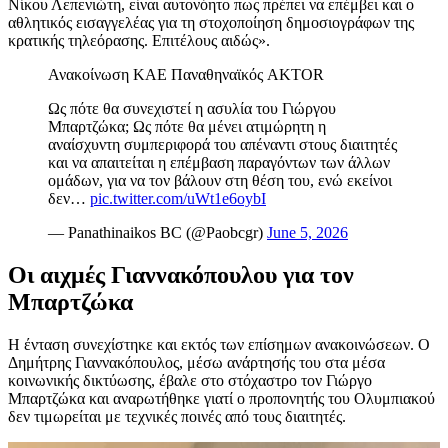
Νίκου Λεπενιώτη, είναι αυτονόητο πως πρέπει να επέμβει και ο
αθλητικός εισαγγελέας για τη στοχοποίηση δημοσιογράφων της
κρατικής τηλεόρασης. Επιτέλους αιδώς».
Ανακοίνωση ΚΑΕ Παναθηναϊκός AKTOR
Ως πότε θα συνεχιστεί η ασυλία του Γιώργου
Μπαρτζώκα; Ως πότε θα μένει ατιμώρητη η
αναίσχυντη συμπεριφορά του απέναντι στους διαιτητές
και να απαιτείται η επέμβαση παραγόντων των άλλων
ομάδων, για να τον βάλουν στη θέση του, ενώ εκείνοι
δεν…
pic.twitter.com/uWt1e6oybI
— Panathinaikos BC (@Paobcgr)
June 5, 2026
Οι αιχμές Γιαννακόπουλου για τον
Μπαρτζώκα
Η ένταση συνεχίστηκε και εκτός των επίσημων ανακοινώσεων. Ο
Δημήτρης Γιαννακόπουλος, μέσω ανάρτησής του στα μέσα
κοινωνικής δικτύωσης, έβαλε στο στόχαστρο τον Γιώργο
Μπαρτζώκα και αναρωτήθηκε γιατί ο προπονητής του Ολυμπιακού
δεν τιμωρείται με τεχνικές ποινές από τους διαιτητές.