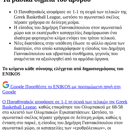
Ο Παναθηναϊκός ισοφάρισε σε 1-1 τη σειρά των τελικών της
Greek Basketball League, ωστόσο το αγωνιστικό σκέλος
πέρασε γρήγορα σε δεύτερη μοίρα.
Η είσοδος του Δημήτρη Γιαννακόπουλου στον αγωνιστικό
χώρο και οι εκατέρωθεν καταγγελίες διαμόρφωσαν ένα
ιδιαίτερα φορτισμένο κλίμα ενόψει του τρίτου τελικού.
Νέες διαστάσεις στην υπόθεση έδωσε το φύλλο αγώνα των
διαιτητών, στο οποίο καταγράφηκαν η είσοδος του Δημήτρη
Γιαννακόπουλου και υβριστικά συνθήματα, γεγονός που
αναμένεται να αξιολογηθεί από τα αρμόδια όργανα.
Το κείμενο κάθε σύνοψης ελέγχεται από δημοσιογράφους του
ENIKOS
Google
Προσθέστε το ENIKOS ως προτιμώμενη πηγή στη
Google
Ο Παναθηναϊκός ισοφάρισε σε 1-1 τη σειρά των τελικών της Greek
Basketball League
, καθώς επικράτησε του Ολυμπιακού με 68-58
στο κλειστό των Ολυμπιακών Εγκαταστάσεων. Ωστόσο, το
αγωνιστικό σκέλος πέρασε γρήγορα σε δεύτερη μοίρα, καθώς η
ένταση στο παρκέ, η είσοδος του Δημήτρη Γιαννακόπουλου στον
αγωνιστικό χώρο, οι καταγγελίες των «ερυθρόλευκων», οι