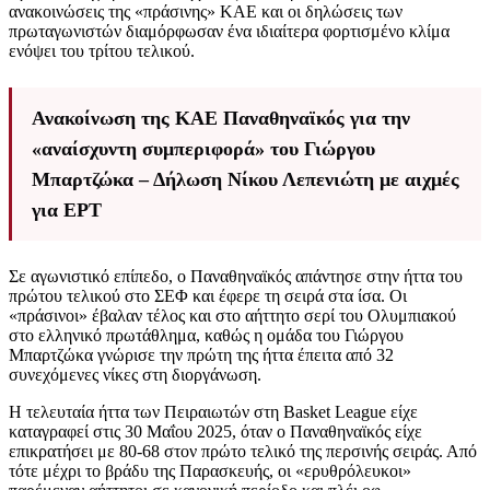
ανακοινώσεις της «πράσινης» ΚΑΕ και οι δηλώσεις των
πρωταγωνιστών διαμόρφωσαν ένα ιδιαίτερα φορτισμένο κλίμα
ενόψει του τρίτου τελικού.
Ανακοίνωση της ΚΑΕ Παναθηναϊκός για την
«αναίσχυντη συμπεριφορά» του Γιώργου
Μπαρτζώκα – Δήλωση Νίκου Λεπενιώτη με αιχμές
για ΕΡΤ
Σε αγωνιστικό επίπεδο, ο Παναθηναϊκός απάντησε στην ήττα του
πρώτου τελικού στο ΣΕΦ και έφερε τη σειρά στα ίσα. Οι
«πράσινοι» έβαλαν τέλος και στο αήττητο σερί του Ολυμπιακού
στο ελληνικό πρωτάθλημα, καθώς η ομάδα του Γιώργου
Μπαρτζώκα γνώρισε την πρώτη της ήττα έπειτα από 32
συνεχόμενες νίκες στη διοργάνωση.
Η τελευταία ήττα των Πειραιωτών στη Basket League είχε
καταγραφεί στις 30 Μαΐου 2025, όταν ο Παναθηναϊκός είχε
επικρατήσει με 80-68 στον πρώτο τελικό της περσινής σειράς. Από
τότε μέχρι το βράδυ της Παρασκευής, οι «ερυθρόλευκοι»