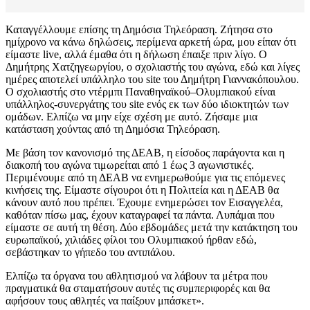
Καταγγέλλουμε επίσης τη Δημόσια Τηλεόραση. Ζήτησα στο
ημίχρονο να κάνω δηλώσεις, περίμενα αρκετή ώρα, μου είπαν ότι
είμαστε live, αλλά έμαθα ότι η δήλωση έπαιξε πριν λίγο. Ο
Δημήτρης Χατζηγεωργίου, ο σχολιαστής του αγώνα, εδώ και λίγες
ημέρες αποτελεί υπάλληλο του site του Δημήτρη Γιαννακόπουλου.
Ο σχολιαστής στο ντέρμπι Παναθηναϊκού–Ολυμπιακού είναι
υπάλληλος-συνεργάτης του site ενός εκ των δύο ιδιοκτητών των
ομάδων. Ελπίζω να μην είχε σχέση με αυτό. Ζήσαμε μια
κατάσταση χούντας από τη Δημόσια Τηλεόραση.
Με βάση τον κανονισμό της ΔΕΑΒ, η είσοδος παράγοντα και η
διακοπή του αγώνα τιμωρείται από 1 έως 3 αγωνιστικές.
Περιμένουμε από τη ΔΕΑΒ να ενημερωθούμε για τις επόμενες
κινήσεις της. Είμαστε σίγουροι ότι η Πολιτεία και η ΔΕΑΒ θα
κάνουν αυτό που πρέπει. Έχουμε ενημερώσει τον Εισαγγελέα,
καθόταν πίσω μας, έχουν καταγραφεί τα πάντα. Λυπάμαι που
είμαστε σε αυτή τη θέση. Δύο εβδομάδες μετά την κατάκτηση του
ευρωπαϊκού, χιλιάδες φίλοι του Ολυμπιακού ήρθαν εδώ,
σεβάστηκαν το γήπεδο του αντιπάλου.
Ελπίζω τα όργανα του αθλητισμού να λάβουν τα μέτρα που
πραγματικά θα σταματήσουν αυτές τις συμπεριφορές και θα
αφήσουν τους αθλητές να παίξουν μπάσκετ».