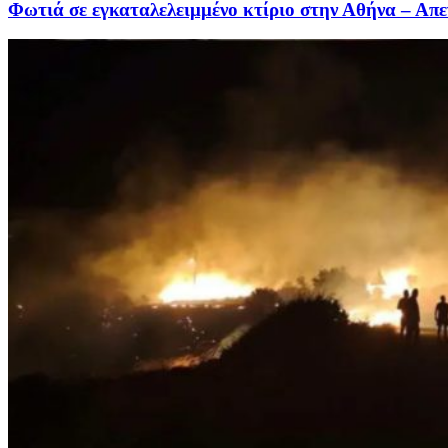
Φωτιά σε εγκαταλελειμμένο κτίριο στην Αθήνα – Απ