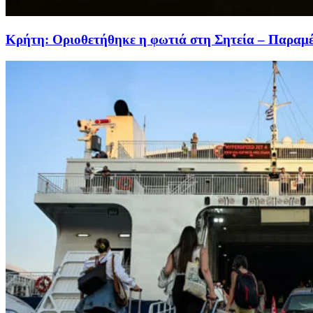
Κρήτη: Οριοθετήθηκε η φωτιά στη Σητεία – Παραμέν