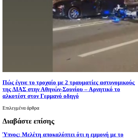
Πώς έγινε το τροχαίο με 2 τραυματίες αστυνομικούς
της ΔΙΑΣ στην Αθηνών-Σουνίου – Αρνητικό το
αλκοτέστ στον Γερμανό οδηγό
Επιλεγμένα άρθρα
Διαβάστε επίσης
Ύπνος: Μελέτη αποκαλύπτει ότι η εμμονή με το