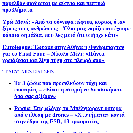
παρελθόν συνδέεται με αϋπνία και πεπτικά
προβλήματα
Υρώ Μανέ: «Από τα σύννεφα πέφτεις κυρίως όταν
ξέρεις τους ανθρώπους – Όλοι μας νομίζω ότι έχουμε
κάποια σημάδια, που λες μετά ότι υπήρχε κάτι»
Euroleague: Έφτασε στην Αθήνα η Φενέρμπαχτσε
για το Final Four – Νίκολο Μέλι: «Πάντα
χρειάζεσαι και λίγη τύχη στο πλευρό σου»
ΤΕΛΕΥΤΑΙΕΣ ΕΙΔΗΣΕΙΣ
Τα 3 ζώδια που προσελκύουν τύχη και
ευκαιρίες – «Είναι η στιγμή να διεκδικήσετε
όσα σας αξίζουν»
Ρωσία: Στις φλόγες το Μπέλγκοροντ ύστερα
από επίθεση με drones – «Χτυπήματα» κοντά
στην έδρα της FSB, 13 τραυματίες