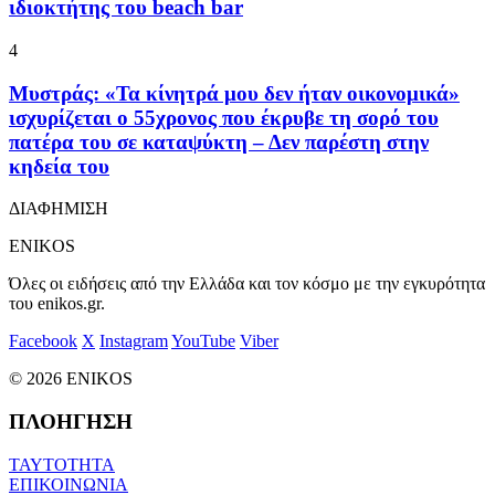
ιδιοκτήτης του beach bar
4
Μυστράς: «Τα κίνητρά μου δεν ήταν οικονομικά»
ισχυρίζεται ο 55χρονος που έκρυβε τη σορό του
πατέρα του σε καταψύκτη – Δεν παρέστη στην
κηδεία του
ΔΙΑΦΗΜΙΣΗ
ENIKOS
Όλες οι ειδήσεις από την Ελλάδα και τον κόσμο με την εγκυρότητα
του enikos.gr.
Facebook
X
Instagram
YouTube
Viber
© 2026 ENIKOS
ΠΛΟΗΓΗΣΗ
ΤΑΥΤΟΤΗΤΑ
ΕΠΙΚΟΙΝΩΝΙΑ