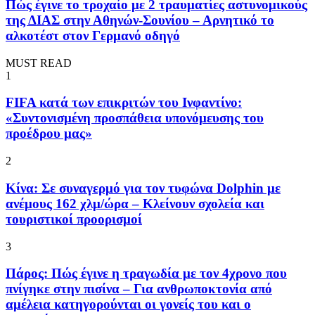
Πώς έγινε το τροχαίο με 2 τραυματίες αστυνομικούς
της ΔΙΑΣ στην Αθηνών-Σουνίου – Αρνητικό το
αλκοτέστ στον Γερμανό οδηγό
MUST READ
1
FIFA κατά των επικριτών του Ινφαντίνο:
«Συντονισμένη προσπάθεια υπονόμευσης του
προέδρου μας»
2
Κίνα: Σε συναγερμό για τον τυφώνα Dolphin με
ανέμους 162 χλμ/ώρα – Κλείνουν σχολεία και
τουριστικοί προορισμοί
3
Πάρος: Πώς έγινε η τραγωδία με τον 4χρονο που
πνίγηκε στην πισίνα – Για ανθρωποκτονία από
αμέλεια κατηγορούνται οι γονείς του και ο