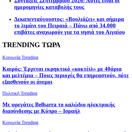
Συντάξεις Σεπτεμβρίου 2026: Αυτές είναι οι
ημερομηνίες καταβολής τους
Δεκαπενταύγουστος: «Βουλιάζει» και σήμερα
το λιμάνι του Πειραιά – Πάνω από 34.000
επιβάτες αναχωρούν για τα νησιά του Αιγαίου
TRENDING ΤΩΡΑ
Κοινωνία
Trending
Καιρός: Έρχεται εκρηκτικό «κοκτέιλ» με 40άρια
και μελτέμια – Ποιες περιοχές θα επηρεαστούν, πότε
εξασθενούν οι άνεμοι
Πολιτική
Trending
Με φρεγάτες Belharra το καλώδιο ηλεκτρικής
διασύνδεσης με Κύπρο – Ισραήλ
Κοινωνία
Trending