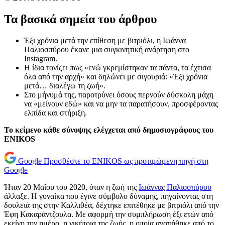
Τα βασικά σημεία του άρθρου
Έξι χρόνια μετά την επίθεση με βιτριόλι, η Ιωάννα
Παλιοσπύρου έκανε μια συγκινητική ανάρτηση στο
Instagram.
Η ίδια τονίζει πως «ενώ γκρεμίστηκαν τα πάντα, τα έχτισα
όλα από την αρχή» και δηλώνει με σιγουριά: «Έξι χρόνια
μετά… διαλέγω τη ζωή».
Στο μήνυμά της, παροτρύνει όσους περνούν δύσκολη μάχη
να «μείνουν εδώ» και να μην τα παρατήσουν, προσφέροντας
ελπίδα και στήριξη.
Το κείμενο κάθε σύνοψης ελέγχεται από δημοσιογράφους του
ENIKOS
Google
Προσθέστε το ENIKOS ως προτιμώμενη πηγή στη
Google
Ήταν 20 Μαΐου του 2020, όταν η ζωή της
Ιωάννας Παλιοσπύρου
άλλαξε. Η γυναίκα που έγινε σύμβολο δύναμης, πηγαίνοντας στη
δουλειά της στην Καλλιθέα, δέχτηκε επιτέθηκε με βιτριόλι από την
Έφη Κακαράντζουλα. Με αφορμή την συμπλήρωση έξι ετών από
εκείνη την ημέρα, η νικήτρια της ζωής, η οποία αγαπήθηκε από το