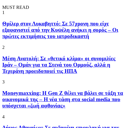
MUST READ
1
Θρίλερ στον Λυκαβηττό: Σε 57χρονη που είχε
εξαφανιστεί από την Κυψέλη ανήκει η σορός – Οι
πρώτες εκτιμήσεις του ιατροδικαστή
2
Μέση Ανατολή: Σε «θετικό κλίμα» οι συνομιλίες
Ιράν – Ομάν για τα Στενά του Ορμούζ, αλλά η
Τεχεράνη προειδοποιεί τις ΗΠΑ
3
Moneymaxxing: Η Gen Z θέλει να βάλει σε τάξη τα
οικονομικά της – Η νέα τάση στα social media που
υπόσχεται «ζωή αφθονίας»
4
Δήμος Αθηναίων: Σε αυξημένη επιφυλακή για τον