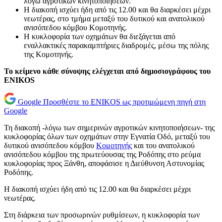
λόγω αγροτικών κινητοποιήσεων.
Η διακοπή ισχύει ήδη από τις 12.00 και θα διαρκέσει μέχρι
νεωτέρας, στο τμήμα μεταξύ του δυτικού και ανατολικού
ανισόπεδου κόμβου Κομοτηνής.
Η κυκλοφορία των οχημάτων θα διεξάγεται από
εναλλακτικές παρακαμπτήριες διαδρομές, μέσω της πόλης
της Κομοτηνής.
Το κείμενο κάθε σύνοψης ελέγχεται από δημοσιογράφους του
ENIKOS
Google
Προσθέστε το ENIKOS ως προτιμώμενη πηγή στη
Google
Τη διακοπή -λόγω των σημερινών αγροτικών κινητοποιήσεων- της
κυκλοφορίας όλων των οχημάτων στην Εγνατία Οδό, μεταξύ του
δυτικού ανισόπεδου κόμβου
Κομοτηνής
και του ανατολικού
ανισόπεδου κόμβου της πρωτεύουσας της Ροδόπης στο ρεύμα
κυκλοφορίας προς Ξάνθη, αποφάσισε η Διεύθυνση Αστυνομίας
Ροδόπης.
Η διακοπή ισχύει ήδη από τις 12.00 και θα διαρκέσει μέχρι
νεωτέρας.
Στη διάρκεια των προσωρινών ρυθμίσεων, η κυκλοφορία των