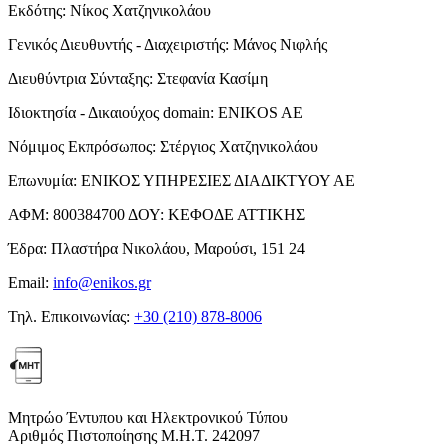
Εκδότης:
Νίκος Χατζηνικολάου
Γενικός Διευθυντής - Διαχειριστής:
Μάνος Νιφλής
Διευθύντρια Σύνταξης:
Στεφανία Κασίμη
Ιδιοκτησία - Δικαιούχος domain:
ENIKOS AE
Νόμιμος Εκπρόσωπος:
Στέργιος Χατζηνικολάου
Επωνυμία:
ΕΝΙΚΟΣ ΥΠΗΡΕΣΙΕΣ ΔΙΑΔΙΚΤΥΟΥ ΑΕ
ΑΦΜ:
800384700
ΔΟΥ:
ΚΕΦΟΔΕ ΑΤΤΙΚΗΣ
Έδρα:
Πλαστήρα Νικολάου, Μαρούσι, 151 24
Email:
info@enikos.gr
Τηλ. Επικοινωνίας:
+30 (210) 878-8006
Μητρώο Έντυπου και Ηλεκτρονικού Τύπου
Αριθμός Πιστοποίησης Μ.Η.Τ. 242097