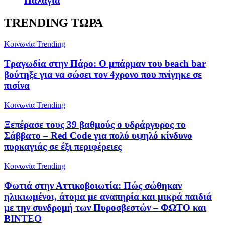
Παλαγία
TRENDING ΤΩΡΑ
Κοινωνία
Trending
Τραγωδία στην Πάρο: Ο μπάρμαν του beach bar
βούτηξε για να σώσει τον 4χρονο που πνίγηκε σε
πισίνα
Κοινωνία
Trending
Ξεπέρασε τους 39 βαθμούς ο υδράργυρος το
Σάββατο – Red Code για πολύ υψηλό κίνδυνο
πυρκαγιάς σε έξι περιφέρειες
Κοινωνία
Trending
Φωτιά στην Αττικοβοιωτία: Πώς σώθηκαν
ηλικιωμένοι, άτομα με αναπηρία και μικρά παιδιά
με την συνδρομή των Πυροσβεστών – ΦΩΤΟ και
ΒΙΝΤΕΟ