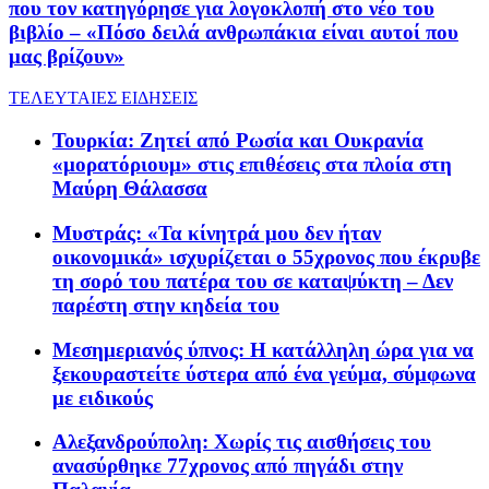
που τον κατηγόρησε για λογοκλοπή στο νέο του
βιβλίο – «Πόσο δειλά ανθρωπάκια είναι αυτοί που
μας βρίζουν»
ΤΕΛΕΥΤΑΙΕΣ ΕΙΔΗΣΕΙΣ
Τουρκία: Zητεί από Ρωσία και Ουκρανία
«μορατόριουμ» στις επιθέσεις στα πλοία στη
Μαύρη Θάλασσα
Μυστράς: «Τα κίνητρά μου δεν ήταν
οικονομικά» ισχυρίζεται ο 55χρονος που έκρυβε
τη σορό του πατέρα του σε καταψύκτη – Δεν
παρέστη στην κηδεία του
Μεσημεριανός ύπνος: Η κατάλληλη ώρα για να
ξεκουραστείτε ύστερα από ένα γεύμα, σύμφωνα
με ειδικούς
Αλεξανδρούπολη: Χωρίς τις αισθήσεις του
ανασύρθηκε 77χρονος από πηγάδι στην