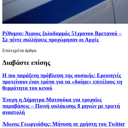
Ρέθυμνο: Άγριος ξυλοδαρμός 51χρονου Βρετανού –
Σε πέντε συλλήψεις προχώρησαν οι Αρχές
Επιλεγμένα άρθρα
Διαβάστε επίσης
Η πιο παράξενη πρόβλεψη της φυσικής: Ερευνητές
προτείνουν έναν τρόπο για να «δούμε» επιτέλους τη
θερμότητα του κενού
Ένοχη η Δήμητρα Ματσούκα για τροχαίες
παραβάσεις – Ποινή φυλάκισης 8 μηνών με τριετή
αναστολή
Άδωνις Γεωργιάδης: Μήνυση σε χρήστη του Twitter