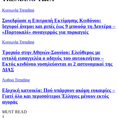
Κοινωνία
Trending
Συνεδρίασε η Επιτροπή Εκτίμησης Κινδύνου:
Ισχυροί άνεμοι και ριπές έως 9 μποφόρ τη Δευτέρα –
«Πορτοκαλί» συναγερμός για πυρκαγιές
Κοινωνία
Trending
Τροχαίο στην Αθηνών-Σουνίου: Ελεύθερος με
εντολή εισαγγελέα ο οδηγός του αυτοκινήτου –
Εκτός κινδύνου νοσηλεύονται οι 2 αστυνομικοί της
ΔΙΑΣ
Άρθρα
Trending
Εξοχική κατοικία: Πού υπάρχουν ακόμη ευκαιρίες –
Γιατί όλο και περισσότεροι Έλληνες μένουν εκτός
αγοράς
MUST READ
1