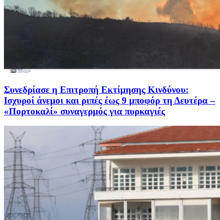
Συνεδρίασε η Επιτροπή Εκτίμησης Κινδύνου:
Ισχυροί άνεμοι και ριπές έως 9 μποφόρ τη Δευτέρα –
«Πορτοκαλί» συναγερμός για πυρκαγιές