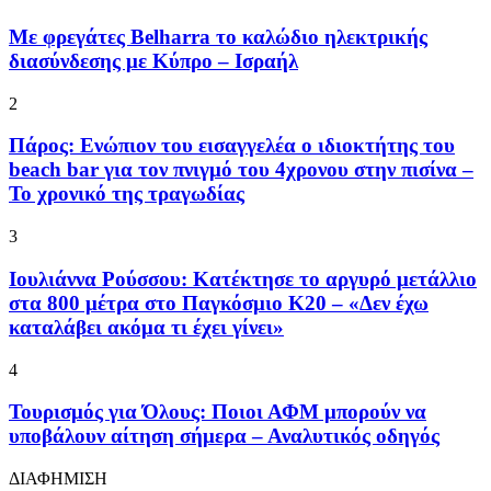
Με φρεγάτες Belharra το καλώδιο ηλεκτρικής
διασύνδεσης με Κύπρο – Ισραήλ
2
Πάρος: Ενώπιον του εισαγγελέα ο ιδιοκτήτης του
beach bar για τον πνιγμό του 4χρονου στην πισίνα –
Το χρονικό της τραγωδίας
3
Ιουλιάννα Ρούσσου: Κατέκτησε το αργυρό μετάλλιο
στα 800 μέτρα στο Παγκόσμιο Κ20 – «Δεν έχω
καταλάβει ακόμα τι έχει γίνει»
4
Τουρισμός για Όλους: Ποιοι ΑΦΜ μπορούν να
υποβάλουν αίτηση σήμερα – Αναλυτικός οδηγός
ΔΙΑΦΗΜΙΣΗ