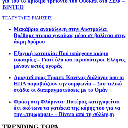
γιο του το κρίσιμο τρίποντο του Ουόκαπ στο ΣΕΦ –
ΒΙΝΤΕΟ
ΤΕΛΕΥΤΑΙΕΣ ΕΙΔΗΣΕΙΣ
Μακάβρια ανακάλυψη στην Αυστραλία:
Βρέθηκε πτώμα γυναίκας μέσα σε βαλίτσα στην
άκρη δρόμου
Εξοχική κατοικία: Πού υπάρχουν ακόμη
ευκαιρίες – Γιατί όλο και περισσότεροι Έλληνες
μένουν εκτός αγοράς
Αραγτσί προς Τραμπ: Κανένας διάλογος όσο οι
ΗΠΑ παραβιάζουν την συμφωνία – Στο τελικό
στάδιο οι διαπραγματεύσεις με το Ομάν
Φρίκη στη Φλόριντα: Πατέρας κατηγορείται
ότι σκότωνε τα γατάκια της κόρης του για να
την «τιμωρήσει» – Βίντεο από τη σύλληψη
TRENDING ΤΩΡΑ