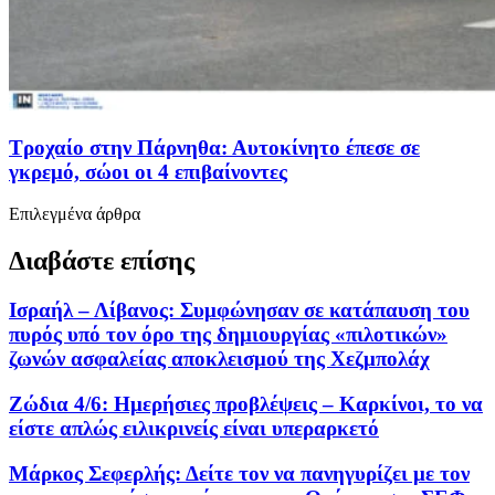
Τροχαίο στην Πάρνηθα: Αυτοκίνητο έπεσε σε
γκρεμό, σώοι οι 4 επιβαίνοντες
Επιλεγμένα άρθρα
Διαβάστε επίσης
Ισραήλ – Λίβανος: Συμφώνησαν σε κατάπαυση του
πυρός υπό τον όρο της δημιουργίας «πιλοτικών»
ζωνών ασφαλείας αποκλεισμού της Χεζμπολάχ
Ζώδια 4/6: Ημερήσιες προβλέψεις – Καρκίνοι, το να
είστε απλώς ειλικρινείς είναι υπεραρκετό
Μάρκος Σεφερλής: Δείτε τον να πανηγυρίζει με τον