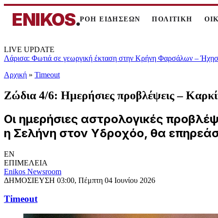
ENIKOS
.
ΡΟΗ ΕΙΔΗΣΕΩΝ
ΠΟΛΙΤΙΚΗ
ΟΙ
LIVE UPDATE
Λάρισα: Φωτιά σε γεωργική έκταση στην Κρήνη Φαρσάλων – Ήχησε
Αρχική
»
Timeout
Ζώδια 4/6: Ημερήσιες προβλέψεις – Καρκίνο
Οι ημερήσιες αστρολογικές προβλέψ
η Σελήνη στον Υδροχόο, θα επηρεά
EN
ΕΠΙΜΕΛΕΙΑ
Enikos Newsroom
ΔΗΜΟΣΙΕΥΣΗ
03:00, Πέμπτη 04 Ιουνίου 2026
Timeout