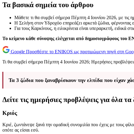
Τα βασικά σημεία του άρθρου
Μάθετε τι θα συμβεί σήμερα Πέμπτη 4 Ιουνίου 2026, με τις η
Η Σελήνη στον Υδροχόο επηρεάζει αρκετά ζώδια, φέρνοντας ε
Για τους Καρκίνους, η ειλικρίνεια είναι υπεραρκετή, ειδικά στ
Το κείμενο κάθε σύνοψης ελέγχεται από δημοσιογράφους του 
Google
Προσθέστε το ENIKOS ως προτιμώμενη πηγή στη Goo
Τι θα συμβεί σήμερα Πέμπτη 4 Ιουνίου 2026; Ημερήσιες προβλέψει
Τα 3 ζώδια που ξαναβρίσκουν την ελπίδα που είχαν χά
Δείτε τις ημερήσιες προβλέψεις για όλα τα 
Κριός
Κριέ, ζωντάνεψε ξανά την ομαδική συνομιλία που έχεις με τους φίλο
οπότε ας είσαι εσύ.