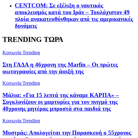
CENTCOM: Σε εξέλιξη ο ναυτικός
αποκλεισμός κατά του Ιράν – Τουλάχιστον 49
πλοία ανακατευθύνθηκαν από τις αμερικανικές
δυνάμεις
TRENDING ΤΩΡΑ
Κοινωνία
Trending
Στη ΓΑΔΑ η 46χρονη της Marfin – Οι πρώτες
φωτογραφίες από την άφιξή της
Κοινωνία
Trending
Μάλια: «Για 15 λεπτά της κάναμε ΚΑΡΠΑ» –
Συγκλονίζουν οι μαρτυρίες για τον πνιγμό της
40χρονης μητέρας μπροστά στα παιδιά της
Κοινωνία
Trending
Μυστράς: Απολογείται την Παρασκευή ο 55χρονος