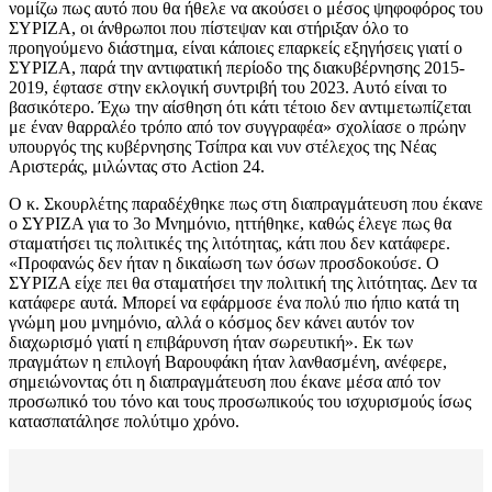
νομίζω πως αυτό που θα ήθελε να ακούσει ο μέσος ψηφοφόρος του
ΣΥΡΙΖΑ, οι άνθρωποι που πίστεψαν και στήριξαν όλο το
προηγούμενο διάστημα, είναι κάποιες επαρκείς εξηγήσεις γιατί ο
ΣΥΡΙΖΑ, παρά την αντιφατική περίοδο της διακυβέρνησης 2015-
2019, έφτασε στην εκλογική συντριβή του 2023. Αυτό είναι το
βασικότερο. Έχω την αίσθηση ότι κάτι τέτοιο δεν αντιμετωπίζεται
με έναν θαρραλέο τρόπο από τον συγγραφέα» σχολίασε ο πρώην
υπουργός της κυβέρνησης Τσίπρα και νυν στέλεχος της Νέας
Αριστεράς, μιλώντας στο Action 24.
Ο κ. Σκουρλέτης παραδέχθηκε πως στη διαπραγμάτευση που έκανε
ο ΣΥΡΙΖΑ για το 3ο Μνημόνιο, ηττήθηκε, καθώς έλεγε πως θα
σταματήσει τις πολιτικές της λιτότητας, κάτι που δεν κατάφερε.
«Προφανώς δεν ήταν η δικαίωση των όσων προσδοκούσε. Ο
ΣΥΡΙΖΑ είχε πει θα σταματήσει την πολιτική της λιτότητας. Δεν τα
κατάφερε αυτά. Μπορεί να εφάρμοσε ένα πολύ πιο ήπιο κατά τη
γνώμη μου μνημόνιο, αλλά ο κόσμος δεν κάνει αυτόν τον
διαχωρισμό γιατί η επιβάρυνση ήταν σωρευτική». Εκ των
πραγμάτων η επιλογή Βαρουφάκη ήταν λανθασμένη, ανέφερε,
σημειώνοντας ότι η διαπραγμάτευση που έκανε μέσα από τον
προσωπικό του τόνο και τους προσωπικούς του ισχυρισμούς ίσως
κατασπατάλησε πολύτιμο χρόνο.