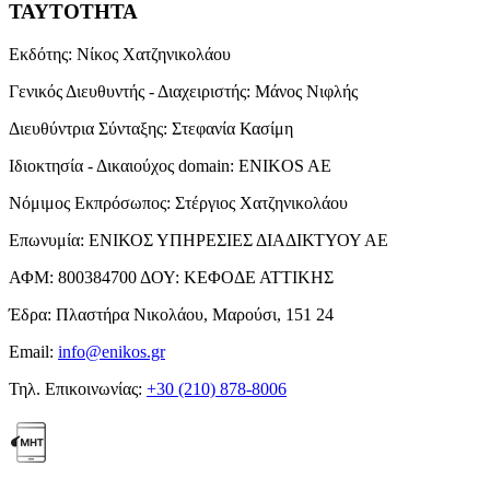
ΤΑΥΤΟΤΗΤΑ
Εκδότης:
Νίκος Χατζηνικολάου
Γενικός Διευθυντής - Διαχειριστής:
Μάνος Νιφλής
Διευθύντρια Σύνταξης:
Στεφανία Κασίμη
Ιδιοκτησία - Δικαιούχος domain:
ENIKOS AE
Νόμιμος Εκπρόσωπος:
Στέργιος Χατζηνικολάου
Επωνυμία:
ΕΝΙΚΟΣ ΥΠΗΡΕΣΙΕΣ ΔΙΑΔΙΚΤΥΟΥ ΑΕ
ΑΦΜ:
800384700
ΔΟΥ:
ΚΕΦΟΔΕ ΑΤΤΙΚΗΣ
Έδρα:
Πλαστήρα Νικολάου, Μαρούσι, 151 24
Email:
info@enikos.gr
Τηλ. Επικοινωνίας:
+30 (210) 878-8006