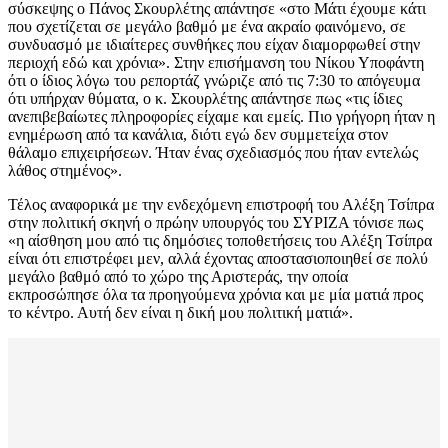
σύσκεψης ο Πάνος Σκουρλέτης απάντησε «στο Μάτι έχουμε κάτι
που σχετίζεται σε μεγάλο βαθμό με ένα ακραίο φαινόμενο, σε
συνδυασμό με ιδιαίτερες συνθήκες που είχαν διαμορφωθεί στην
περιοχή εδώ και χρόνια». Στην επισήμανση του Νίκου Υποφάντη
ότι ο ίδιος λόγω του ρεπορτάζ γνώριζε από τις 7:30 το απόγευμα
ότι υπήρχαν θύματα, ο κ. Σκουρλέτης απάντησε πως «τις ίδιες
ανεπιβεβαίωτες πληροφορίες είχαμε και εμείς. Πιο γρήγορη ήταν η
ενημέρωση από τα κανάλια, διότι εγώ δεν συμμετείχα στον
θάλαμο επιχειρήσεων. Ήταν ένας σχεδιασμός που ήταν εντελώς
λάθος στημένος».
Τέλος αναφορικά με την ενδεχόμενη επιστροφή του Αλέξη Τσίπρα
στην πολιτική σκηνή ο πρώην υπουργός του ΣΥΡΙΖΑ τόνισε πως
«η αίσθηση μου από τις δημόσιες τοποθετήσεις του Αλέξη Τσίπρα
είναι ότι επιστρέφει μεν, αλλά έχοντας αποστασιοποιηθεί σε πολύ
μεγάλο βαθμό από το χώρο της Αριστεράς, την οποία
εκπροσώπησε όλα τα προηγούμενα χρόνια και με μία ματιά προς
το κέντρο. Αυτή δεν είναι η δική μου πολιτική ματιά».