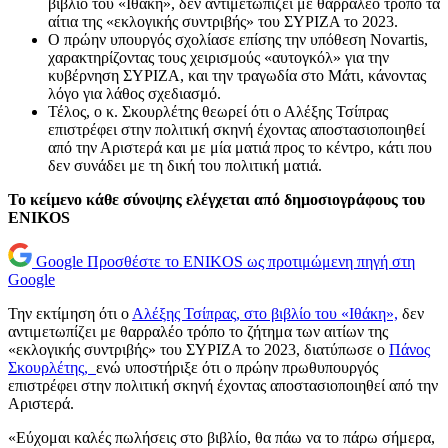
βιβλίο του «Ιθάκη», δεν αντιμετωπίζει με θαρραλέο τρόπο τα
αίτια της «εκλογικής συντριβής» του ΣΥΡΙΖΑ το 2023.
Ο πρώην υπουργός σχολίασε επίσης την υπόθεση Novartis,
χαρακτηρίζοντας τους χειρισμούς «αυτογκόλ» για την
κυβέρνηση ΣΥΡΙΖΑ, και την τραγωδία στο Μάτι, κάνοντας
λόγο για λάθος σχεδιασμό.
Τέλος, ο κ. Σκουρλέτης θεωρεί ότι ο Αλέξης Τσίπρας
επιστρέφει στην πολιτική σκηνή έχοντας αποστασιοποιηθεί
από την Αριστερά και με μία ματιά προς το κέντρο, κάτι που
δεν συνάδει με τη δική του πολιτική ματιά.
Το κείμενο κάθε σύνοψης ελέγχεται από δημοσιογράφους του
ENIKOS
Google
Προσθέστε το ENIKOS ως προτιμώμενη πηγή στη
Google
Την εκτίμηση ότι ο
Αλέξης Τσίπρας, στο βιβλίο του «Ιθάκη»,
δεν
αντιμετωπίζει με θαρραλέο τρόπο το ζήτημα των αιτίων της
«εκλογικής συντριβής» του ΣΥΡΙΖΑ το 2023, διατύπωσε ο
Πάνος
Σκουρλέτης,
ενώ υποστήριξε ότι ο πρώην πρωθυπουργός
επιστρέφει στην πολιτική σκηνή έχοντας αποστασιοποιηθεί από την
Αριστερά.
«Εύχομαι καλές πωλήσεις στο βιβλίο, θα πάω να το πάρω σήμερα,