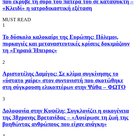
που έκρυβε τη σορό του πατέρα του σε καταψύκτη –
«Κλειδί» η ιατροδικαστική εξέταση
MUST READ
1
To δύσκολο καλοκαίρι της Ευρώπης: Πόλεμοι,
πυρκαγιές και μεταναστευτικές κρίσεις δοκιμάζουν
τη «Γηραιά Ήπειρος»
2
Αριστοτέλης Δαμίγος: Σε κλίμα συγκίνησης το
«ύστατο χαίρε» στον συντονιστή που σκοτώθηκε
στη σύγκρουση ελικοπτέρων στην Ψάθα – ΦΩΤΟ
3
Δολοφονία στην Κυψέλη: Συγκλονίζει η οικογένεια
της 38χρονης Βρετανίδας – «Αφιέρωσε τη ζωή της
βοηθώντας ανθρώπους που είχαν ανάγκη»
4