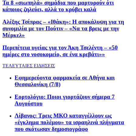
Τα 8 «σιωπηλά» σημάδια που μαρτυρούν ότι
κάποιος ζηλεύει, αλλά το κρύβει καλά
Αλέξης Τσίπρας – «Ιθάκη»: Η αποκάλυψη για τη
συνομιλία με τον Πούτιν – «Να τα βρεις με την
Μέρκελ»
Περιπέτεια υγείας για τον Άκη Τσελέντη – «50
ημέρες στο νοσοκομείο, σε ένα κρεβάτι»»
ΤΕΛΕΥΤΑΙΕΣ ΕΙΔΗΣΕΙΣ
Εφημερεύοντα φαρμακεία σε Αθήνα και
Θεσσαλονίκη (7/8)
Εορτολόγιο: Ποιοι γιορτάζουν σήμερα 7
Αυγούστου
Λίβανος: Τρεις ΜΚΟ καταγγέλλουν ως
«έγκλημα πολέμου» τα ισραηλινά πλήγματα
που σκότωσαν δημοσιογράφο