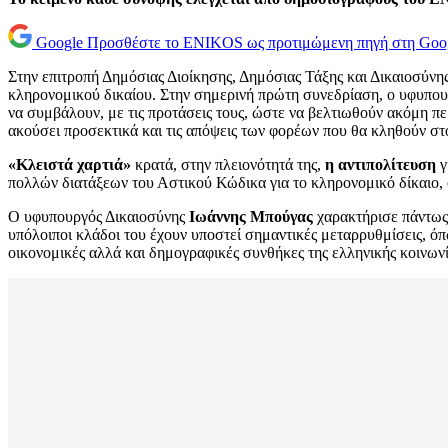
Google
Προσθέστε το ENIKOS ως προτιμώμενη πηγή στη Goo
Στην επιτροπή Δημόσιας Διοίκησης, Δημόσιας Τάξης και Δικαιοσύνη
κληρονομικού δικαίου. Στην σημερινή πρώτη συνεδρίαση, ο υφυπουρ
να συμβάλουν, με τις προτάσεις τους, ώστε να βελτιωθούν ακόμη πε
ακούσει προσεκτικά και τις απόψεις των φορέων που θα κληθούν στο
«Κλειστά χαρτιά»
κρατά, στην πλειονότητά της,
η αντιπολίτευση
γ
πολλών διατάξεων του Αστικού Κώδικα για το κληρονομικό δίκαιο,
Ο υφυπουργός Δικαιοσύνης
Ιωάννης Μπούγας
χαρακτήρισε πάντως 
υπόλοιποι κλάδοι του έχουν υποστεί σημαντικές μεταρρυθμίσεις, όπ
οικονομικές αλλά και δημογραφικές συνθήκες της ελληνικής κοινωνί