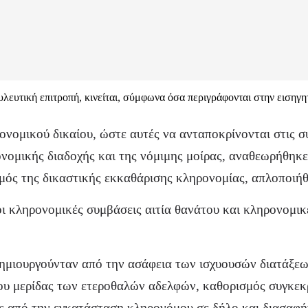
λευτική επιτροπή, κινείται, σύμφωνα όσα περιγράφονται στην εισηγητ
νομικού δικαίου, ώστε αυτές να ανταποκρίνονται στις σύ
νομικής διαδοχής και της νόμιμης μοίρας, αναθεωρήθηκε
μός της δικαστικής εκκαθάρισης κληρονομίας, απλοποιή
 οι κληρονομικές συμβάσεις αιτία θανάτου και κληρονομι
ημιουργούνταν από την ασάφεια των ισχυουσών διατάξεων 
του μερίδας των ετεροθαλών αδελφών, καθορισμός συγκε
ας από την εγκατάσταση κληρονόμου σε δήλο και διασαφή