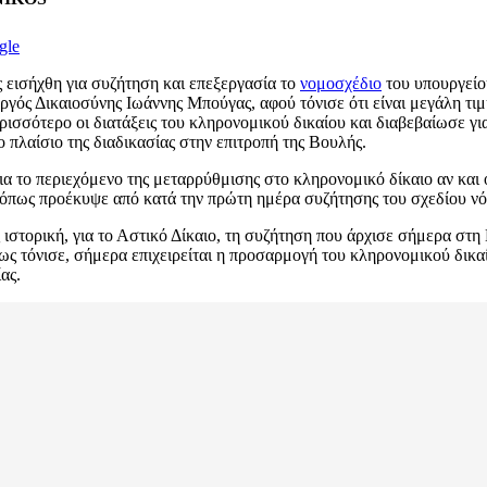
gle
ς εισήχθη για συζήτηση και επεξεργασία το
νομοσχέδιο
του υπουργείου
γός Δικαιοσύνης Ιωάννης Μπούγας, αφού τόνισε ότι είναι μεγάλη τιμ
ρισσότερο οι διατάξεις του κληρονομικού δικαίου και διαβεβαίωσε γι
 πλαίσιο της διαδικασίας στην επιτροπή της Βουλής.
ια το περιεχόμενο της μεταρρύθμισης στο κληρονομικό δίκαιο αν και
 όπως προέκυψε από κατά την πρώτη ημέρα συζήτησης του σχεδίου ν
ιστορική, για το Αστικό Δίκαιο, τη συζήτηση που άρχισε σήμερα στη 
ως τόνισε, σήμερα επιχειρείται η προσαρμογή του κληρονομικού δικαί
ας.