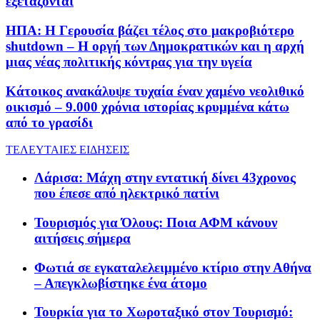
εξετάζονται
ΗΠΑ: Η Γερουσία βάζει τέλος στο μακροβιότερο
shutdown – Η οργή των Δημοκρατικών και η αρχή
μιας νέας πολιτικής κόντρας για την υγεία
Κάτοικος ανακάλυψε τυχαία έναν χαμένο νεολιθικό
οικισμό – 9.000 χρόνια ιστορίας κρυμμένα κάτω
από το γρασίδι
ΤΕΛΕΥΤΑΙΕΣ ΕΙΔΗΣΕΙΣ
Λάρισα: Μάχη στην εντατική δίνει 43χρονος
που έπεσε από ηλεκτρικό πατίνι
Τουρισμός για Όλους: Ποια ΑΦΜ κάνουν
αιτήσεις σήμερα
Φωτιά σε εγκαταλελειμμένο κτίριο στην Αθήνα
– Απεγκλωβίστηκε ένα άτομο
Τουρκία για το Χωροταξικό στον Τουρισμό: