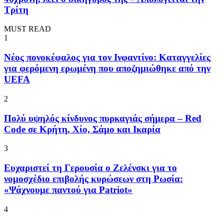
Τρίτη
MUST READ
1
Νέος πονοκέφαλος για τον Ινφαντίνο: Καταγγελίες
για φερόμενη ερωμένη που αποζημιώθηκε από την
UEFA
2
Πολύ υψηλός κίνδυνος πυρκαγιάς σήμερα – Red
Code σε Κρήτη, Χίο, Σάμο και Ικαρία
3
Ευχαριστεί τη Γερουσία ο Ζελένσκι για το
νομοσχέδιο επιβολής κυρώσεων στη Ρωσία:
«Ψάχνουμε παντού για Patriot»
4