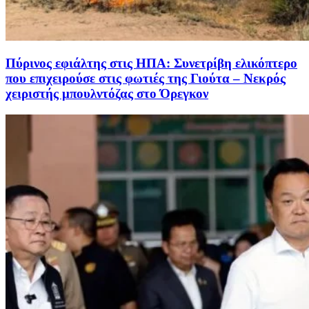
Πύρινος εφιάλτης στις ΗΠΑ: Συνετρίβη ελικόπτερο
που επιχειρούσε στις φωτιές της Γιούτα – Νεκρός
χειριστής μπουλντόζας στο Όρεγκον