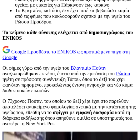
υγείας, με εικασίες για Πάρκινσον έως καρκίνο.
Το Κρεμλίνο, ωστόσο, δεν έχει ποτέ επιβεβαιώσει καμία
από τις φήμες που κυκλοφορούν σχετικά με την υγεία του
Ρώσου Προέδρου.
Το κείμενο κάθε σύνοψης ελέγχεται από δημοσιογράφους του
ENIKOS
Google
Προσθέστε το ENIKOS ως προτιμώμενη πηγή στη
Google
Οι φήμες γύρω από την υγεία του
Βλαντιμίρ Πούτιν
αναζωπυρώθηκαν εκ νέου, έπειτα από την εμφάνιση του
Ρώσου
ηγέτη σε πρόσφατη συνέντευξη Τύπου, όπου το δεξί του χέρι
φαινόταν πρησμένο, προκαλώντας έντονη ανησυχία και νέο κύμα
διαδικτυακών εικασιών.
Ο 73χρονος Πούτιν, του οποίου το δεξί χέρι έχει στο παρελθόν
αποτελέσει αντικείμενο φημολογίας σχετικά με την κατάσταση της
υγείας του, εθεάθη να το
σφίγγει
με
εμφανή δυσφορία
κατά τη
διάρκεια εκδήλωσης όπου απηύθυνε ομιλία σε υποστηρικτές του,
αναφέρει η New York Post.