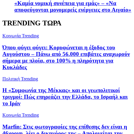
«Καμία νομική συνέπεια για εμάς» – «Να
αποφεύγονται μονομερείς ενέργειες στο Αιγαίο»
TRENDING ΤΩΡΑ
Κοινωνία
Trending
Όπου φύγει φύγει: Κορυφώνεται η έξοδος του
Αυγούστου – Πάνω από 56.000 επιβάτες αναχωρούν
σήμερα με πλοία, στο 100% η πληρότητα για
Κυκλάδες
Πολιτική
Trending
Η «Συμφωνία της Μέκκας» και οι γεωπολιτικοί
τριγμοί: Πώς επηρεάζει την Ελλάδα, το Ισραήλ και
το Ιράν
Κοινωνία
Trending
Marfin: Στις φωτογραφίες της επίθεσης δεν είναι η
46χρονη, λέει ο δικηγόρος της – Απολογείται την