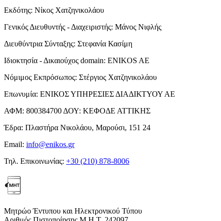
Εκδότης:
Νίκος Χατζηνικολάου
Γενικός Διευθυντής - Διαχειριστής:
Μάνος Νιφλής
Διευθύντρια Σύνταξης:
Στεφανία Κασίμη
Ιδιοκτησία - Δικαιούχος domain:
ENIKOS AE
Νόμιμος Εκπρόσωπος:
Στέργιος Χατζηνικολάου
Επωνυμία:
ΕΝΙΚΟΣ ΥΠΗΡΕΣΙΕΣ ΔΙΑΔΙΚΤΥΟΥ ΑΕ
ΑΦΜ:
800384700
ΔΟΥ:
ΚΕΦΟΔΕ ΑΤΤΙΚΗΣ
Έδρα:
Πλαστήρα Νικολάου, Μαρούσι, 151 24
Email:
info@enikos.gr
Τηλ. Επικοινωνίας:
+30 (210) 878-8006
Μητρώο Έντυπου και Ηλεκτρονικού Τύπου
Αριθμός Πιστοποίησης Μ.Η.Τ. 242097