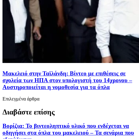
Μακελειό στην Ταϊλάνδη: Βίντεο με επιθέσεις σε
σχολεία των ΗΠΑ στον υπολογιστή του 14χρονου –
Αυστηροποιείται η νομοθεσία για τα όπλα
Επιλεγμένα άρθρα
Διαβάστε επίσης
Βορίζια: Το βιντεοληπτικό υλικό που ενδέχεται να
οδηγήσει στα όπλα του μακελειού – Τα σενάρια που